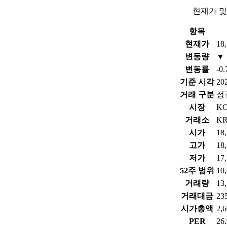
현재가 및
항목
현재가
18
변동량
▼ 
변동률
-0
기준 시각
202
거래 구분
정
시장
K
거래소
KR
시가
18
고가
18
저가
17
52주 범위
10
거래량
13
거래대금
23
시가총액
2,
PER
26