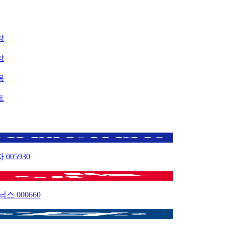
약
약
목
트
자
005930
이닉스
000660