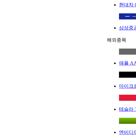
현대차
삼성중
해외종목
애플
A
마이크
테슬라
엔비디