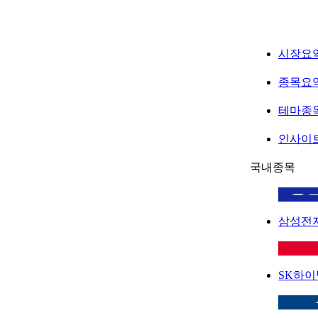
시장요
종목요
테마종
인사이
국내종목
삼성전
SK하