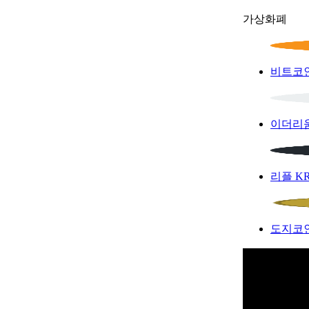
가상화폐
비트코
이더리
리플
K
도지코