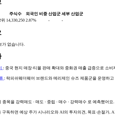
보
주식수
외국인 비중
산업군
세부 산업군
2위
14,330,250
2.87%
-
-
요
보가 없습니다.
마
비
: 중국 현지 매장·티몰 판매 확대와 중화권 매출 급증으로 소비
의류
: 락피쉬웨더웨어 브랜드와 메리제인 슈즈 제품군을 운영하고
이 종목을
강력매도 · 매도 · 중립 · 매수 · 강력매수
로 예측했어요.
 구독하면 예상 주가 시나리오와 AI의 투자의견, 목표·손절가, A