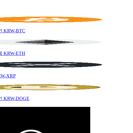
인
KRW-BTC
움
KRW-ETH
RW-XRP
인
KRW-DOGE