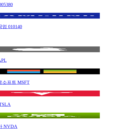
005380
공업
010140
APL
로소프트
MSFT
TSLA
아
NVDA