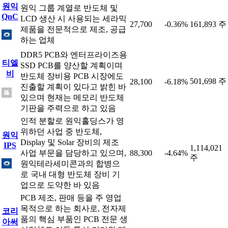
원익
원익 그룹 계열로 반도체 및
QnC
LCD 생산 시 사용되는 세라믹
27,700
-0.36%
161,893 주
제품을 전문적으로 제조, 공급
하는 업체
DDR5 PCB와 엔터프라이즈용
티엘
SSD PCB를 양산할 계획이며
비
반도체 장비용 PCB 시장에도
501,698 주
28,100
-6.18%
진출할 계획이 있다고 밝힌 바
있으며 현재는 메모리 반도체
기판을 주력으로 하고 있음
인적 분할로 원익홀딩스가 영
위하던 사업 중 반도체,
원익
Display 및 Solar 장비의 제조
IPS
1,114,021
사업 부문을 담당하고 있으며,
88,300
-4.64%
주
원익테라세미콘과의 합병으
로 국내 대형 반도체 장비 기
업으로 도약한 바 있음
PCB 제조, 판매 등을 주 영업
목적으로 하는 회사로, 전자제
코리
품의 핵심 부품인 PCB 전문 생
아써