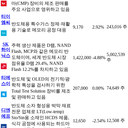
마(CMP) 장비의 제조 판매를
주요 사업으로 영위하고 있음
티이
엠씨
반도체용 특수가스 정제·재활
243,016 주
9,170
2.92%
용 기술로 메모리 공정 대응
SK
주력 생산 제품은 D램, NAND
하이
Flash, MCP와 같은 메모리 반
5,002,539
닉스
도체이며, 세계 반도체 시장
1,422,000
-4.88%
주
점유율 D램 29.4%, NAND
Flash 12.2%를 차지하고 있음
티에
반도체 및 OLED의 전기적/광
스이
학적 특성을 검사하기 위한
74,649 주
207,000
0.00%
Total Test Solution 장비를 제조
및 판매하고 있음
반도체 소자 형성용 박막 재료
디엔
전문 업체로 LT(Low-temp)
에프
Sio/Sin용 소재인 HCDS 제품,
12,508 주
12,650
-2.54%
식각 공정에 사용되는 하드마