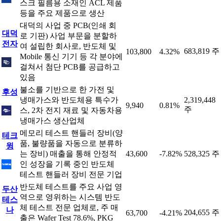
스크 필름용 소재인 ACL 제품
등을 주요 제품으로 생산
대덕의 사업 중 PCB(인쇄 회
대덕
로 기판) 사업 부문을 분할하
전자
여 설립한 회사로, 반도체 및
683,819 주
103,800
4.32%
Mobile 통신 기기 등 각 분야에
걸쳐서 첨단 PCB를 공급하고
있음
불소를 기반으로 한 가전 및
후성
냉매가스와 반도체용 특수가
2,319,448
9,940
0.81%
주
스, 2차 전지 재료 및 자동차용
냉매가스 생산업체
메모리 테스트 핸들러 장비(양
테크
품, 불량품을 자동으로 분류하
윙
는 장비) 매출을 통해 안정적
43,600
-7.82%
528,325 주
인 성장을 기록 중인 반도체
테스트 핸들러 장비 전문 기업
반도체 테스트를 주요 사업 영
두산
역으로 영위하는 시스템 반도
테스
체 테스트 전문 업체로, 주 매
나
204,655 주
63,700
-4.21%
출은 Wafer Test 78.6%, PKG