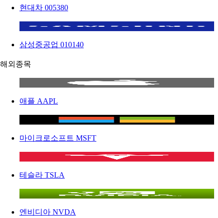
현대차
005380
삼성중공업
010140
해외종목
애플
AAPL
마이크로소프트
MSFT
테슬라
TSLA
엔비디아
NVDA