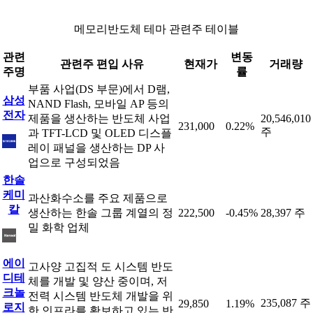
메모리반도체 테마 관련주 테이블
관련
변동
관련주 편입 사유
현재가
거래량
주명
률
부품 사업(DS 부문)에서 D램,
삼성
NAND Flash, 모바일 AP 등의
전자
제품을 생산하는 반도체 사업
20,546,010
231,000
0.22%
주
과 TFT-LCD 및 OLED 디스플
레이 패널을 생산하는 DP 사
업으로 구성되었음
한솔
케미
과산화수소를 주요 제품으로
칼
생산하는 한솔 그룹 계열의 정
222,500
-0.45%
28,397 주
밀 화학 업체
에이
고사양 고집적 도 시스템 반도
디테
체를 개발 및 양산 중이며, 저
크놀
전력 시스템 반도체 개발을 위
235,087 주
29,850
1.19%
로지
한 인프라를 확보하고 있는 반