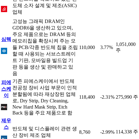
도체 소자 설계 및 제조(ASIC)
업체
고성능 그래픽 DRAM인
GDDR6을 생산하고 있으며,
주요 제품으로는 DRAM 등의
심텍
메모리칩을 확장시켜 주는 모
1,051,000
듈 PCB/각종 반도체 칩을 조립
110,000
3.77%
주
할 때 사용되는 서브스트레이
트 기판, 모바일용 빌드업 기
판 등을 생산 및 판매하고 있
음
기존 피에스케이에서 반도체
피에
전공정 장비 사업 부문이 인적
스케
분할됨에 따라 재상장된 업체
이
118,400
-2.31%
275,990 주
로, Dry Strip, Dry Cleaning,
New Hard Mask Strip, Etch
Back 등을 주요 제품으로 함
제우
스
반도체 및 디스플레이 관련 생
114,338 주
8,760
-2.99%
산 장비 제조 업체