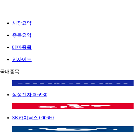
시장요약
종목요약
테마종목
인사이트
국내종목
삼성전자
005930
SK하이닉스
000660