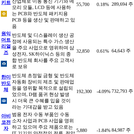
산업체로 이동 통신 기기와 메
키트
289,694 주
55,700
0.18%
모리 모듈, LCD 등에 사용하
는 PCB와 반도체 패키지용
PCB 등을 생산 및 판매하고 있
음
원익
반도체 및 디스플레이 생산 공
머트
정에 사용되는 특수 가스 생산
리얼
을 주요 사업으로 영위하며 삼
64,643 주
32,850
0.61%
즈
성전자, SK하이닉스 등의 종
합 반도체 회사를 주요 고객사
로 보유
반도체 초정밀 금형 및 반도체
한미
자동화 장비의 제조 및 판매업
반도
등을 영위할 목적으로 설립되
체
732,793 주
192,300
-4.09%
었으며, D램 품귀 현상 발생
시 더욱 큰 수혜를 입을 것이
라는 기대감을 받고 있음
범용 전자 수동 부품인 수동
아비
소자 사업과 PCB 사업을 영위
코전
하고 있으며 주요 제품으로는
자
84,987 주
5,880
-1.84%
IT 기기의 안정적인 전류, 전압