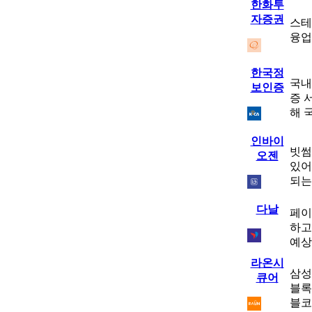
한화투
자증권
스테
융업
한국정
국내
보인증
증 
해 
인바이
빗썸
오젠
있어
되는
다날
페이
하고
예상
라온시
삼성
큐어
블록
블코