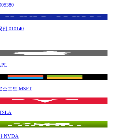
005380
공업
010140
APL
로소프트
MSFT
TSLA
아
NVDA