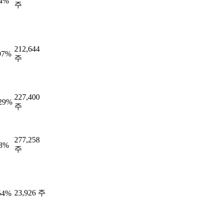
64%
주
212,644
97%
주
227,400
.29%
주
277,258
43%
주
23,926 주
54%