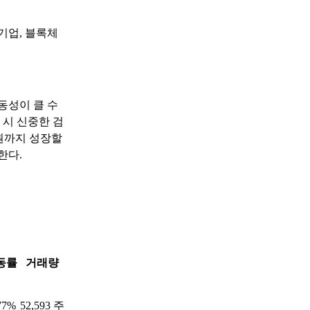
기업, 블록체
동성이 클 수
 시 신중한 검
조 원까지 성장할
한다.
동률
거래량
77%
52,593 주