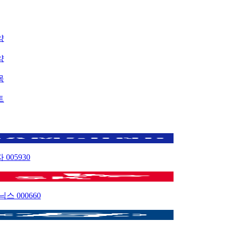
약
약
목
트
자
005930
이닉스
000660