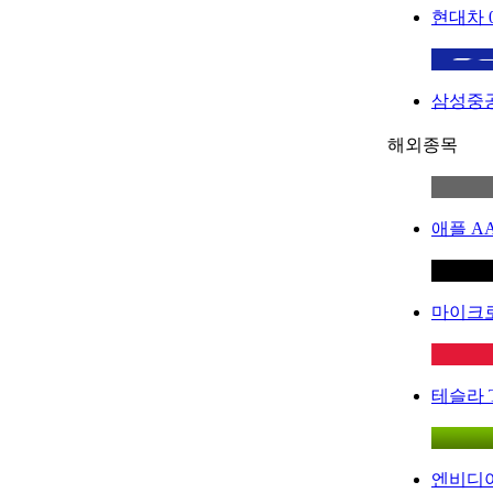
현대차
삼성중
해외종목
애플
A
마이크
테슬라
엔비디