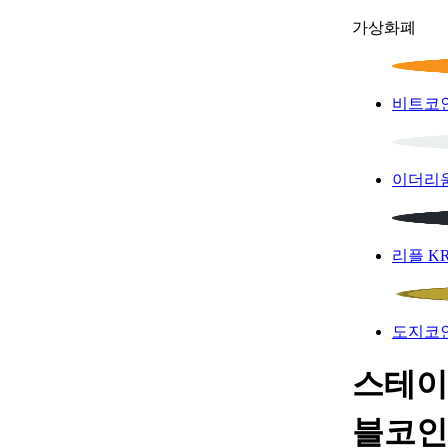
가상화폐
비트코
이더리
리플
K
도지코
스테이
블코인