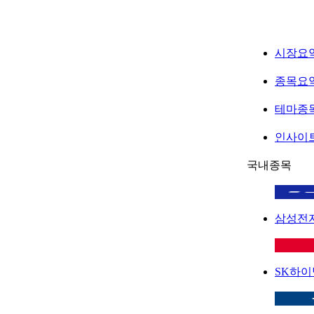
시장요
종목요
테마종
인사이
국내종목
삼성전
SK하