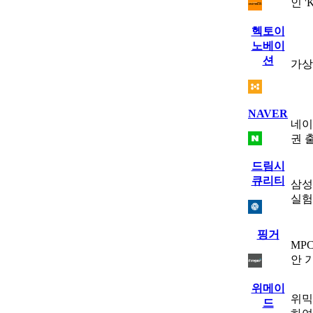
인 
헥토이
노베이
션
가상
NAVER
네이
권 
드림시
큐리티
삼성
실험
핑거
MP
안 
위메이
위믹
드