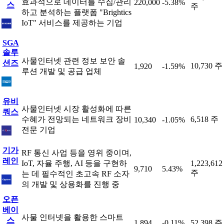
효과적으로 데이터를 수집/관리
220,000
-5.38%
스
주
하고 분석하는 플랫폼 "Brightics
IoT" 서비스를 제공하는 기업
SGA
솔루
사물인터넷 관련 정보 보안 솔
션즈
10,730 주
1,920
-1.59%
루션 개발 및 공급 업체
유비
사물인터넷 시장 활성화에 따른
쿼스
수혜가 전망되는 네트워크 장비
6,518 주
10,340
-1.05%
전문 기업
기가
RF 통신 사업 등을 영위 중이며,
레인
IoT, 자율 주행, AI 등을 구현하
1,223,612
9,710
5.43%
주
는 데 필수적인 초고속 RF 소자
의 개발 및 상용화를 진행 중
오픈
베이
사물 인터넷을 활용한 스마트
스
1,894
-0.11%
52,398 주