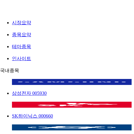
시장요약
종목요약
테마종목
인사이트
국내종목
삼성전자
005930
SK하이닉스
000660