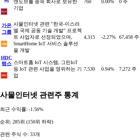
앤도브를 종속 회사로 보유한
760
0.00%
0 주
기업
사물인터넷 관련 "한국-이스라
가온
엘 국제 공동 기술 개발" 프로젝
그룹
트 사업자로 선정되었으며,
4,315
-2.27%
67,458 주
SmartHome IoT 서비스 솔루션
을 개발
HDC
스마트홈 IoT 시스템, 그린IoT
랩스
등 IoT 관련 사업을 영위하는 기
7,530
0.94%
7,272 주
업
사물인터넷 관련주 통계
최근 수익률: -1.56%
순위: 285위 (150위 하락)
관련 주식 수: 33개