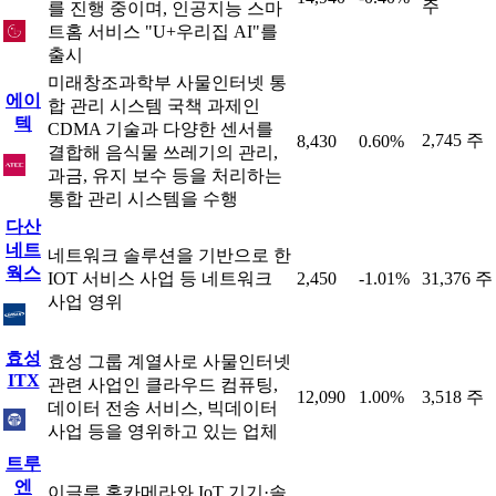
주
를 진행 중이며, 인공지능 스마
트홈 서비스 "U+우리집 AI"를
출시
미래창조과학부 사물인터넷 통
에이
합 관리 시스템 국책 과제인
텍
CDMA 기술과 다양한 센서를
2,745 주
8,430
0.60%
결합해 음식물 쓰레기의 관리,
과금, 유지 보수 등을 처리하는
통합 관리 시스템을 수행
다산
네트
네트워크 솔루션을 기반으로 한
웍스
IOT 서비스 사업 등 네트워크
2,450
-1.01%
31,376 주
사업 영위
효성
효성 그룹 계열사로 사물인터넷
ITX
관련 사업인 클라우드 컴퓨팅,
12,090
1.00%
3,518 주
데이터 전송 서비스, 빅데이터
사업 등을 영위하고 있는 업체
트루
엔
이글루 홈카메라와 IoT 기기·솔