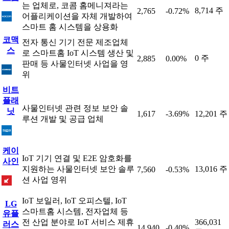
는 업체로, 코콤 홈메니져라는
8,714 주
2,765
-0.72%
어플리케이션을 자체 개발하여
스마트 홈 시스템을 상용화
코맥
전자 통신 기기 전문 제조업체
스
로 스마트홈 IoT 시스템 생산 및
0 주
2,885
0.00%
판매 등 사물인터넷 사업을 영
위
비트
플래
사물인터넷 관련 정보 보안 솔
닛
1,617
-3.69%
12,201 주
루션 개발 및 공급 업체
케이
IoT 기기 연결 및 E2E 암호화를
사인
지원하는 사물인터넷 보안 솔루
13,016 주
7,560
-0.53%
션 사업 영위
IoT 보일러, IoT 오피스텔, IoT
LG
스마트홈 시스템, 전자업체 등
유플
전 산업 분야로 IoT 서비스 제휴
366,031
러스
14,940
-0.40%