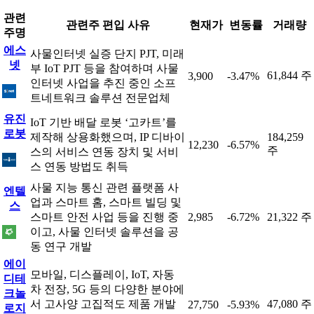
관련
관련주 편입 사유
현재가
변동률
거래량
주명
에스
사물인터넷 실증 단지 PJT, 미래
넷
부 IoT PJT 등을 참여하며 사물
61,844 주
3,900
-3.47%
인터넷 사업을 추진 중인 소프
트네트워크 솔루션 전문업체
유진
IoT 기반 배달 로봇 ‘고카트’를
로봇
제작해 상용화했으며, IP 디바이
184,259
12,230
-6.57%
주
스의 서비스 연동 장치 및 서비
스 연동 방법도 취득
사물 지능 통신 관련 플랫폼 사
엔텔
업과 스마트 홈, 스마트 빌딩 및
스
스마트 안전 사업 등을 진행 중
2,985
-6.72%
21,322 주
이고, 사물 인터넷 솔루션을 공
동 연구 개발
에이
모바일, 디스플레이, IoT, 자동
디테
차 전장, 5G 등의 다양한 분야에
크놀
서 고사양 고집적도 제품 개발
47,080 주
27,750
-5.93%
로지