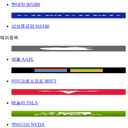
현대차
005380
삼성중공업
010140
해외종목
애플
AAPL
마이크로소프트
MSFT
테슬라
TSLA
엔비디아
NVDA