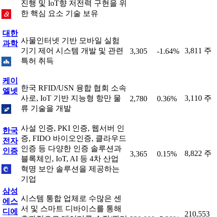
진행 및 IoT향 저전력 구현을 위
한 핵심 요소 기술 보유
대한
사물인터넷 기반 모바일 실험
과학
기기 제어 시스템 개발 및 관련
3,811 주
3,305
-1.64%
특허 취득
케이
한국 RFID/USN 융합 협회 소속
엘넷
사로, IoT 기반 지능형 항만 물
3,110 주
2,780
0.36%
류 기술을 개발
사설 인증, PKI 인증, 웹서버 인
한국
증, FIDO 바이오인증, 클라우드
전자
인증 등 다양한 인증 솔루션과
인증
8,822 주
3,365
0.15%
블록체인, IoT, AI 등 4차 산업
혁명 보안 솔루션을 제공하는
기업
삼성
시스템 통합 업체로 수많은 센
에스
서 및 스마트 디바이스를 통해
디에
210,553