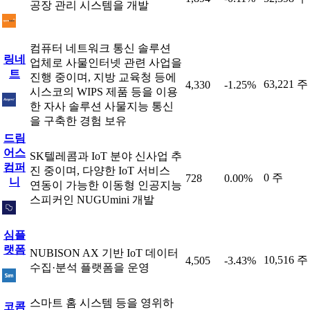
공장 관리 시스템을 개발
컴퓨터 네트워크 통신 솔루션
링네
업체로 사물인터넷 관련 사업을
트
진행 중이며, 지방 교육청 등에
63,221 주
4,330
-1.25%
시스코의 WIPS 제품 등을 이용
한 자사 솔루션 사물지능 통신
을 구축한 경험 보유
드림
어스
SK텔레콤과 IoT 분야 신사업 추
컴퍼
진 중이며, 다양한 IoT 서비스
0 주
728
0.00%
니
연동이 가능한 이동형 인공지능
스피커인 NUGUmini 개발
심플
랫폼
NUBISON AX 기반 IoT 데이터
10,516 주
4,505
-3.43%
수집·분석 플랫폼을 운영
스마트 홈 시스템 등을 영위하
코콤