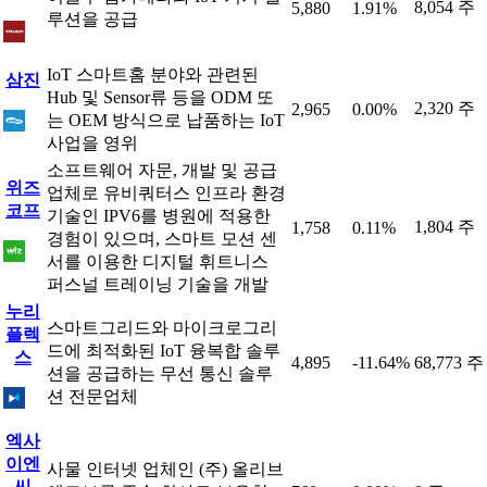
8,054 주
5,880
1.91%
루션을 공급
IoT 스마트홈 분야와 관련된
삼진
Hub 및 Sensor류 등을 ODM 또
2,320 주
2,965
0.00%
는 OEM 방식으로 납품하는 IoT
사업을 영위
소프트웨어 자문, 개발 및 공급
위즈
업체로 유비쿼터스 인프라 환경
코프
기술인 IPV6를 병원에 적용한
1,804 주
1,758
0.11%
경험이 있으며, 스마트 모션 센
서를 이용한 디지털 휘트니스
퍼스널 트레이닝 기술을 개발
누리
스마트그리드와 마이크로그리
플렉
드에 최적화된 IoT 융복합 솔루
스
4,895
-11.64%
68,773 주
션을 공급하는 무선 통신 솔루
션 전문업체
엑사
이엔
사물 인터넷 업체인 (주) 올리브
씨