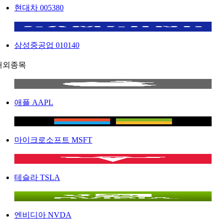
현대차
005380
삼성중공업
010140
해외종목
애플
AAPL
마이크로소프트
MSFT
테슬라
TSLA
엔비디아
NVDA