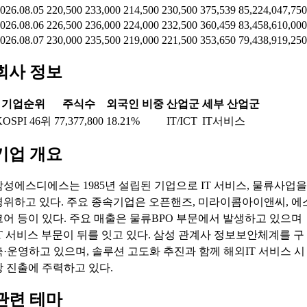
026.08.05
220,500
233,000
214,500
230,500
375,539
85,224,047,750
026.08.06
226,500
236,000
224,000
232,500
360,459
83,458,610,000
026.08.07
230,000
235,500
219,000
221,500
353,650
79,438,919,250
회사 정보
기업순위
주식수
외국인 비중
산업군
세부 산업군
KOSPI 46위
77,377,800
18.21%
IT/ICT
IT서비스
기업 개요
삼성에스디에스는 1985년 설립된 기업으로 IT 서비스, 물류사업을
영위하고 있다. 주요 종속기업은 오픈핸즈, 미라이콤아이앤씨, 에
코어 등이 있다. 주요 매출은 물류BPO 부문에서 발생하고 있으며
IT 서비스 부문이 뒤를 잇고 있다. 삼성 관계사 정보보안체계를 구
축·운영하고 있으며, 솔루션 고도화 추진과 함께 해외IT 서비스 시
장 진출에 주력하고 있다.
관련 테마