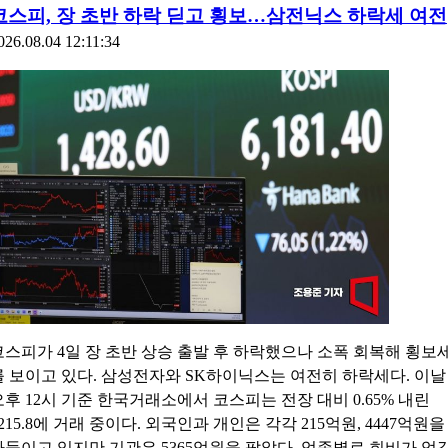
코스피, 장 초반 하락 딛고 횡보…삼전닉스 하락세 여전
026.08.04 12:11:34
코스피가 4일 장 초반 상승 출발 후 하락했으나 소폭 회복해 횡보
를 보이고 있다. 삼성전자와 SK하이닉스는 여전히 하락세다. 이날
오후 12시 기준 한국거래소에서 코스피는 전장 대비 0.65% 내린
215.8에 거래 중이다. 외국인과 개인은 각각 215억원, 4447억원을
사들이고 있지만 기관은 5365억원을 팔았다. 업종별로 희비가 엇