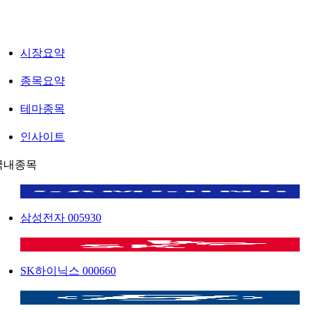
시장요약
종목요약
테마종목
인사이트
국내종목
삼성전자
005930
SK하이닉스
000660