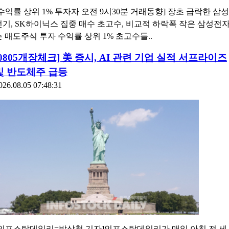
[수익률 상위 1% 투자자 오전 9시30분 거래동향] 장초 급락한 삼성
전기, SK하이닉스 집중 매수 초고수, 비교적 하락폭 작은 삼성전
는 매도주식 투자 수익률 상위 1% 초고수들..
[0805개장체크] 美 증시, AI 관련 기업 실적 서프라이즈
및 반도체주 급등
026.08.05 07:48:31
[인포스탁데일리=박상철 기자]인포스탁데일리가 매일 아침 전 세