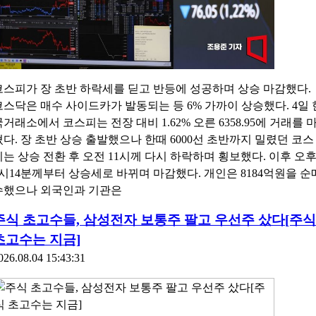
코스피가 장 초반 하락세를 딛고 반등에 성공하며 상승 마감했다.
코스닥은 매수 사이드카가 발동되는 등 6% 가까이 상승했다. 4일 
국거래소에서 코스피는 전장 대비 1.62% 오른 6358.95에 거래를 
쳤다. 장 초반 상승 출발했으나 한때 6000선 초반까지 밀렸던 코스
피는 상승 전환 후 오전 11시께 다시 하락하며 횡보했다. 이후 오
2시14분께부터 상승세로 바뀌며 마감했다. 개인은 8184억원을 순
수했으나 외국인과 기관은
주식 초고수들, 삼성전자 보통주 팔고 우선주 샀다[주식
초고수는 지금]
026.08.04 15:43:31