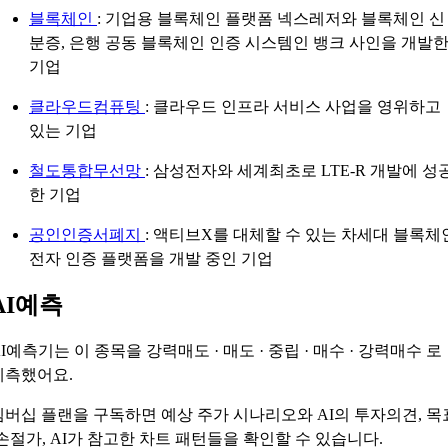
블록체인
: 기업용 블록체인 플랫폼 넥스레저와 블록체인 신
분증, 은행 공동 블록체인 인증 시스템인 뱅크 사인을 개발
기업
클라우드컴퓨팅
: 클라우드 인프라 서비스 사업을 영위하고
있는 기업
철도통합무선망
: 삼성전자와 세계최초로 LTE-R 개발에 성
한 기업
공인인증서폐지
: 액티브X를 대체할 수 있는 차세대 블록체
전자 인증 플랫폼을 개발 중인 기업
AI예측
AI예측기는 이 종목을
강력매도 · 매도 · 중립 · 매수 · 강력매수
로
예측했어요.
멤버십 플랜을 구독하면 예상 주가 시나리오와 AI의 투자의견, 목
·손절가, AI가 참고한 차트 패턴들을 확인할 수 있습니다.