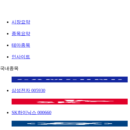
시장요약
종목요약
테마종목
인사이트
국내종목
삼성전자
005930
SK하이닉스
000660