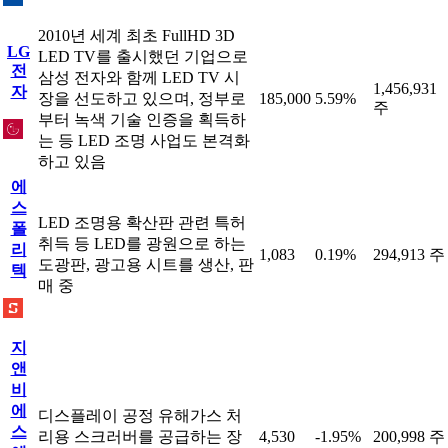
2010년 세계 최초 FullHD 3D
LG
LED TV를 출시했던 기업으로
전
삼성 전자와 함께 LED TV 시
1,456,931
자
장을 선도하고 있으며, 정부로
185,000
5.59%
주
부터 녹색 기술 인증을 획득하
는 등 LED 조명 사업도 본격화
하고 있음
에
스
LED 조명용 확산판 관련 특허
폴
취득 등 LED를 광원으로 하는
리
1,083
0.19%
294,913 주
도광판, 광고용 시트를 생산, 판
텍
매 중
지
앤
비
에
디스플레이 공정 유해가스 처
스
리용 스크러버를 공급하는 장
4,530
-1.95%
200,998 주