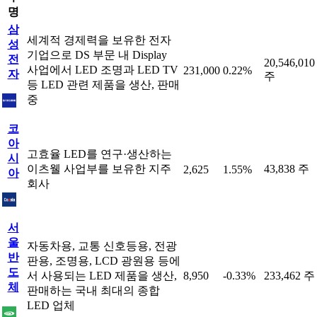
명
삼
세계적 경제력을 보유한 전자
성
기업으로 DS 부문 내 Display
전
20,546,010
사업에서 LED 조명과 LED TV
231,000
0.22%
자
주
등 LED 관련 제품을 생산, 판매
중
코
아
고효율 LED를 연구·생산하는
시
이츠웰 사업부를 보유한 지주
43,838 주
2,625
1.55%
아
회사
서
울
자동차용, 교통 신호등용, 전광
반
판용, 조명용, LCD 광원용 등에
도
서 사용되는 LED 제품을 생산,
8,950
-0.33%
233,462 주
체
판매하는 국내 최대의 종합
LED 업체