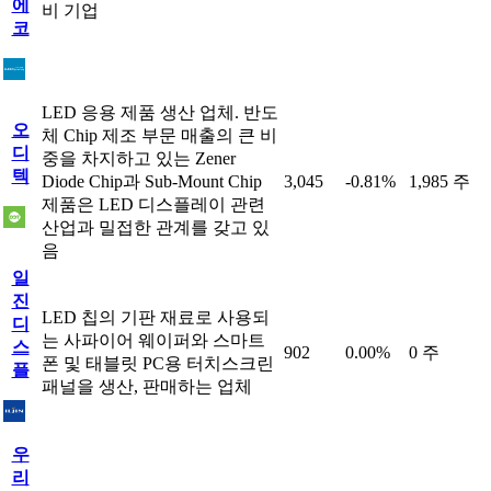
에
비 기업
코
LED 응용 제품 생산 업체. 반도
오
체 Chip 제조 부문 매출의 큰 비
디
중을 차지하고 있는 Zener
텍
Diode Chip과 Sub-Mount Chip
3,045
-0.81%
1,985 주
제품은 LED 디스플레이 관련
산업과 밀접한 관계를 갖고 있
음
일
진
LED 칩의 기판 재료로 사용되
디
는 사파이어 웨이퍼와 스마트
스
902
0.00%
0 주
폰 및 태블릿 PC용 터치스크린
플
패널을 생산, 판매하는 업체
우
리