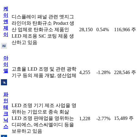
케
이
디스플레이 패널 관련 엣지그
엔
라인더와 탄화규소 Product 생
제
산 업체로 탄화규소 제품인
28,150
0.54%
116,966 주
이
LED 제조용 SiC 코팅 제품 생
산하고 있음
아
이
고효율 LED 조명 및 관련 광학
엘
4,255
-1.28%
228,546 주
기구 등의 제품 개발, 생산업체
파
인
LED 조명 기기 제조 사업을 영
테
위하는 기업으로 종속 회삻
크
LED 조명 판매업을 영위하는
15,489 주
1,228
-2.77%
닉
디피에스, 에스씨엘이디 등을
스
보유하고 있음