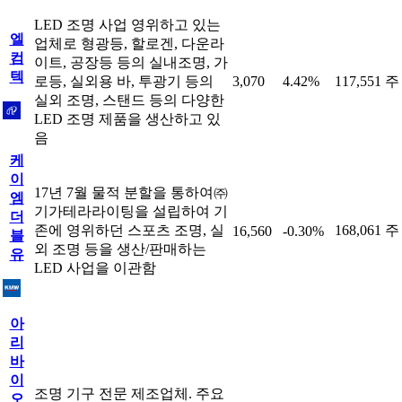
LED 조명 사업 영위하고 있는
엘
업체로 형광등, 할로겐, 다운라
컴
이트, 공장등 등의 실내조명, 가
텍
로등, 실외용 바, 투광기 등의
3,070
4.42%
117,551 주
실외 조명, 스탠드 등의 다양한
LED 조명 제품을 생산하고 있
음
케
이
17년 7월 물적 분할을 통하여㈜
엠
기가테라라이팅을 설립하여 기
더
존에 영위하던 스포츠 조명, 실
168,061 주
16,560
-0.30%
블
외 조명 등을 생산/판매하는
유
LED 사업을 이관함
아
리
바
이
조명 기구 전문 제조업체. 주요
오