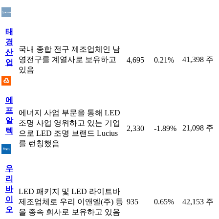
태
경
국내 종합 전구 제조업체인 남
산
영전구를 계열사로 보유하고
41,398 주
4,695
0.21%
업
있음
에
프
에너지 사업 부문을 통해 LED
알
조명 사업 영위하고 있는 기업
21,098 주
2,330
-1.89%
텍
으로 LED 조명 브랜드 Lucius
를 런칭했음
우
리
바
LED 패키지 및 LED 라이트바
이
제조업체로 우리 이앤엘(주) 등
935
0.65%
42,153 주
오
을 종속 회사로 보유하고 있음