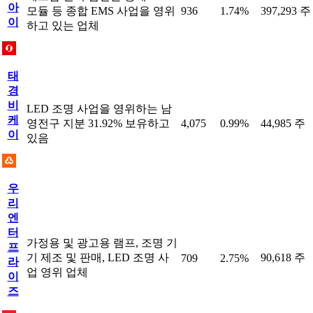
아
모듈 등 종합 EMS 사업을 영위
936
1.74%
397,293 주
이
하고 있는 업체
태
경
비
LED 조명 사업을 영위하는 남
케
영전구 지분 31.92% 보유하고
4,075
0.99%
44,985 주
이
있음
우
리
엔
터
가정용 및 광고용 램프, 조명 기
프
기 제조 및 판매, LED 조명 사
90,618 주
709
2.75%
라
업 영위 업체
이
즈