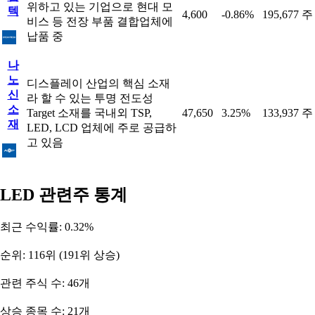
위하고 있는 기업으로 현대 모
텍
4,600
-0.86%
195,677 주
비스 등 전장 부품 결합업체에
납품 중
나
노
디스플레이 산업의 핵심 소재
신
라 할 수 있는 투명 전도성
소
Target 소재를 국내외 TSP,
47,650
3.25%
133,937 주
재
LED, LCD 업체에 주로 공급하
고 있음
LED 관련주 통계
최근 수익률: 0.32%
순위: 116위 (191위 상승)
관련 주식 수: 46개
상승 종목 수: 21개