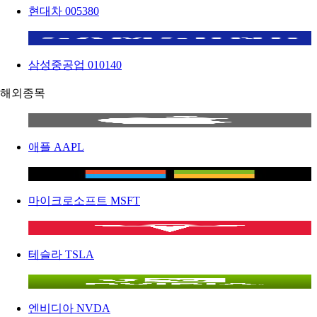
현대차
005380
삼성중공업
010140
해외종목
애플
AAPL
마이크로소프트
MSFT
테슬라
TSLA
엔비디아
NVDA