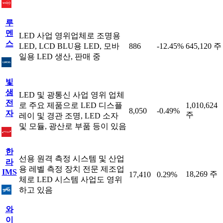
루
멘
LED 사업 영위업체로 조명용
스
LED, LCD BLU용 LED, 모바
886
-12.45%
645,120 주
일용 LED 생산, 판매 중
빛
샘
LED 및 광통신 사업 영위 업체
전
로 주요 제품으로 LED 디스플
1,010,624
8,050
-0.49%
자
주
레이 및 경관 조명, LED 소자
및 모듈, 광산로 부품 등이 있음
한
선용 원격 측정 시스템 및 산업
라
용 레벨 측정 장치 전문 제조업
IMS
18,269 주
17,410
0.29%
체로 LED 시스템 사업도 영위
하고 있음
와
이