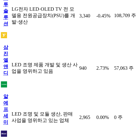
투
LG전자 LED·OLED TV 전 모
솔
델용 전원공급장치(PSU)를 개
108,709 주
3,340
-0.45%
루
발·생산
션
삼
진
엘
LED 조명 제품 개발 및 생산 사
앤
940
2.73%
57,063 주
업을 영위하고 있음
디
알
에
프
LED 조명 및 모듈 생산, 판매
세
2,965
0.00%
0 주
사업을 영위하고 있는 업체
미