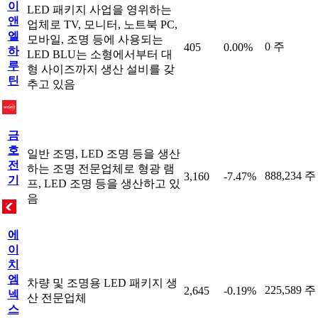
이
LED 패키지 사업을 영위하는
앤
업체로 TV, 모니터, 노트북 PC,
엘
모바일, 조명 등에 사용되는
0 주
405
0.00%
하
LED BLU는 소형에서부터 대
루
형 사이즈까지 생산 설비를 갖
틴
추고 있음
금
호
일반 조명, LED 조명 등을 생산
전
하는 조명 전문업체로 형광 램
888,234 주
3,160
-7.47%
기
프, LED 조명 등을 생산하고 있
음
에
이
치
엠
차량 및 조명용 LED 패키지 생
225,589 주
2,645
-0.19%
넥
산 전문업체
스