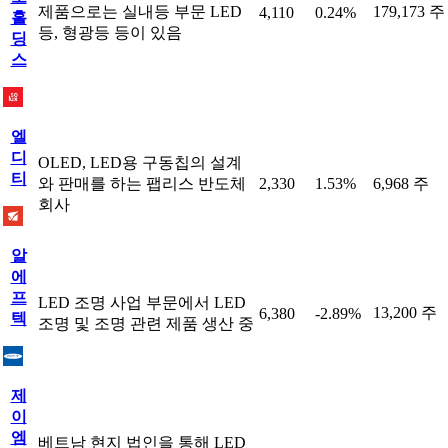
제품으로는 실내등 부문 LED
179,173 주
4,110
0.24%
홀
등, 형광등 등이 있음
딩
스
엘
디
OLED, LED용 구동칩의 설계
티
와 판매를 하는 팹리스 반도체
2,330
1.53%
6,968 주
회사
알
에
프
LED 조명 사업 부문에서 LED
13,200 주
6,380
-2.89%
텍
조명 및 조명 관련 제품 생산 중
제
이
엠
베트남 현지 법인을 통해 LED