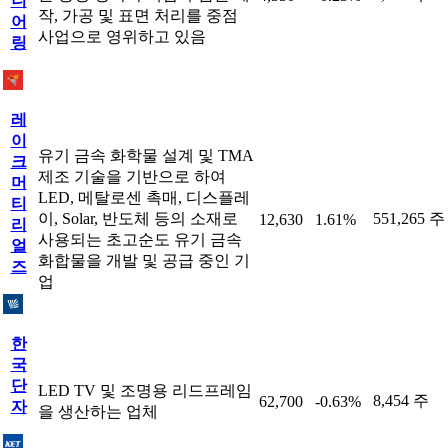
니
작, 가공 및 표면 처리를 중점
어
사업으로 영위하고 있음
링
레
이
유기 금속 화학물 설계 및 TMA
크
제조 기술을 기반으로 하여
머
LED, 메탈로센 촉매, 디스플레
티
이, Solar, 반도체 등의 소재로
551,265 주
12,630
1.61%
리
사용되는 초고순도 유기 금속
얼
화합물을 개발 및 공급 중인 기
즈
업
한
국
단
LED TV 및 조명용 리드프레임
8,454 주
62,700
-0.63%
자
을 생산하는 업체