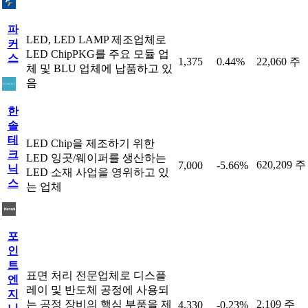
파
LED, LED LAMP 제조업체로
커
LED ChipPKG를 주요 모듈 업
스
1,375
0.44%
22,060 주
체 및 BLU 업체에 납품하고 있
음
한
솔
테
LED Chip을 제조하기 위한
크
LED 잉곳/웨이퍼를 생산하는
620,209 주
7,000
-5.66%
닉
LED 소재 사업을 영위하고 있
스
는 업체
포
인
트
표면 처리 전문업체로 디스플
엔
레이 및 반도체 공정에 사용되
지
는 공정 장비의 핵심 부품을 제
2,109 주
4,330
-0.23%