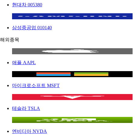
현대차
005380
삼성중공업
010140
해외종목
애플
AAPL
마이크로소프트
MSFT
테슬라
TSLA
엔비디아
NVDA