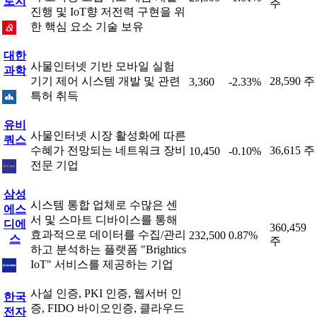
로지
주
진행 및 IoT향 저전력 구현을 위
한 핵심 요소 기술 보유
대한
사물인터넷 기반 모바일 실험
과학
기기 제어 시스템 개발 및 관련
28,590 주
3,360
-2.33%
특허 취득
유비
사물인터넷 시장 활성화에 따른
쿼스
수혜가 전망되는 네트워크 장비
36,615 주
10,450
-0.10%
전문 기업
삼성
시스템 통합 업체로 수많은 센
에스
서 및 스마트 디바이스를 통해
디에
360,459
효과적으로 데이터를 수집/관리
232,500
0.87%
스
주
하고 분석하는 플랫폼 "Brightics
IoT" 서비스를 제공하는 기업
사설 인증, PKI 인증, 웹서버 인
한국
증, FIDO 바이오인증, 클라우드
전자