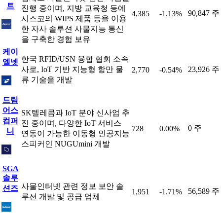
트
진행 중이며, 지방 교육청 등에
90,847 주
4,385
-1.13%
시스코의 WIPS 제품 등을 이용
한 자사 솔루션 사물지능 통신
을 구축한 경험 보유
케이
한국 RFID/USN 융합 협회 소속
엘넷
사로, IoT 기반 지능형 항만 물
23,926 주
2,770
-0.54%
류 기술을 개발
드림
어스
SK텔레콤과 IoT 분야 신사업 추
컴퍼
진 중이며, 다양한 IoT 서비스
0 주
728
0.00%
니
연동이 가능한 이동형 인공지능
스피커인 NUGUmini 개발
SGA
솔루
사물인터넷 관련 정보 보안 솔
션즈
56,589 주
1,951
-1.71%
루션 개발 및 공급 업체