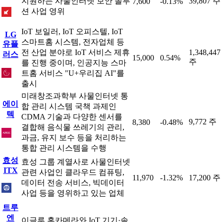
지원하는 사물인터넷 보안 솔루
39,807 주
7,600
-0.13%
션 사업 영위
IoT 보일러, IoT 오피스텔, IoT
LG
스마트홈 시스템, 전자업체 등
유플
전 산업 분야로 IoT 서비스 제휴
1,348,447
러스
15,000
0.54%
주
를 진행 중이며, 인공지능 스마
트홈 서비스 "U+우리집 AI"를
출시
미래창조과학부 사물인터넷 통
에이
합 관리 시스템 국책 과제인
텍
CDMA 기술과 다양한 센서를
9,772 주
8,380
-0.48%
결합해 음식물 쓰레기의 관리,
과금, 유지 보수 등을 처리하는
통합 관리 시스템을 수행
효성
효성 그룹 계열사로 사물인터넷
ITX
관련 사업인 클라우드 컴퓨팅,
11,970
-1.32%
17,200 주
데이터 전송 서비스, 빅데이터
사업 등을 영위하고 있는 업체
트루
엔
이글루 홈카메라와 IoT 기기·솔