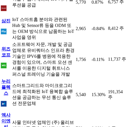
6,757 주
5,770
0.87%
루션을 공급
IoT 스마트홈 분야와 관련된
삼진
Hub 및 Sensor류 등을 ODM 또
8,412 주
2,965
-0.84%
는 OEM 방식으로 납품하는 IoT
사업을 영위
소프트웨어 자문, 개발 및 공급
위즈
업체로 유비쿼터스 인프라 환경
코프
기술인 IPV6를 병원에 적용한
11,737 주
1,756
-0.11%
경험이 있으며, 스마트 모션 센
서를 이용한 디지털 휘트니스
퍼스널 트레이닝 기술을 개발
누리
스마트그리드와 마이크로그리
플렉
드에 최적화된 IoT 융복합 솔루
191,354
스
5,540
15.30%
주
션을 공급하는 무선 통신 솔루
션 전문업체
엑사
이엔
사물 인터넷 업체인 (주) 올리브
씨