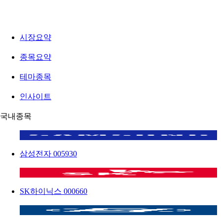
시장요약
종목요약
테마종목
인사이트
국내종목
삼성전자
005930
SK하이닉스
000660