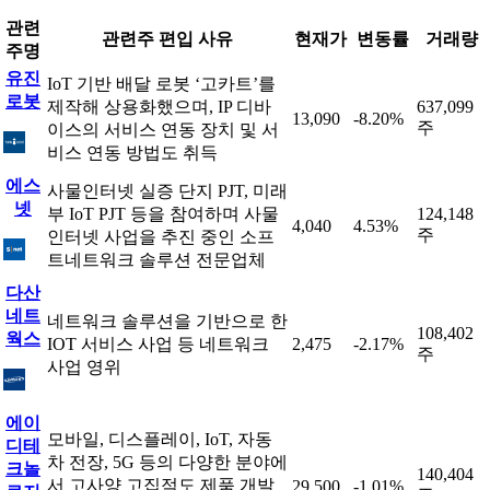
관련
관련주 편입 사유
현재가
변동률
거래량
주명
유진
IoT 기반 배달 로봇 ‘고카트’를
로봇
제작해 상용화했으며, IP 디바
637,099
13,090
-8.20%
주
이스의 서비스 연동 장치 및 서
비스 연동 방법도 취득
에스
사물인터넷 실증 단지 PJT, 미래
넷
부 IoT PJT 등을 참여하며 사물
124,148
4,040
4.53%
주
인터넷 사업을 추진 중인 소프
트네트워크 솔루션 전문업체
다산
네트
네트워크 솔루션을 기반으로 한
108,402
웍스
IOT 서비스 사업 등 네트워크
2,475
-2.17%
주
사업 영위
에이
모바일, 디스플레이, IoT, 자동
디테
차 전장, 5G 등의 다양한 분야에
크놀
140,404
서 고사양 고집적도 제품 개발
29,500
-1.01%