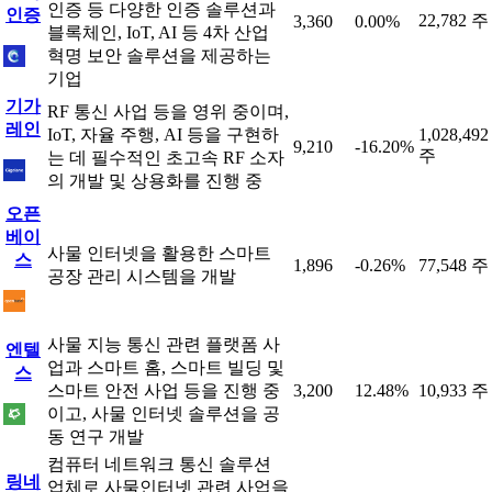
인증 등 다양한 인증 솔루션과
인증
22,782 주
3,360
0.00%
블록체인, IoT, AI 등 4차 산업
혁명 보안 솔루션을 제공하는
기업
기가
RF 통신 사업 등을 영위 중이며,
레인
IoT, 자율 주행, AI 등을 구현하
1,028,492
9,210
-16.20%
주
는 데 필수적인 초고속 RF 소자
의 개발 및 상용화를 진행 중
오픈
베이
사물 인터넷을 활용한 스마트
스
1,896
-0.26%
77,548 주
공장 관리 시스템을 개발
사물 지능 통신 관련 플랫폼 사
엔텔
업과 스마트 홈, 스마트 빌딩 및
스
스마트 안전 사업 등을 진행 중
3,200
12.48%
10,933 주
이고, 사물 인터넷 솔루션을 공
동 연구 개발
컴퓨터 네트워크 통신 솔루션
링네
업체로 사물인터넷 관련 사업을