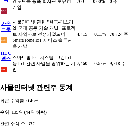
앤도브를 종속 회사로 보유한
760
0.00%
0 주
기업
사물인터넷 관련 "한국-이스라
가온
엘 국제 공동 기술 개발" 프로젝
그룹
트 사업자로 선정되었으며,
4,415
-0.11%
78,724 주
SmartHome IoT 서비스 솔루션
을 개발
HDC
스마트홈 IoT 시스템, 그린IoT
랩스
등 IoT 관련 사업을 영위하는 기
7,460
-0.67%
9,718 주
업
사물인터넷 관련주 통계
최근 수익률: 0.46%
순위: 135위 (44위 하락)
관련 주식 수: 33개