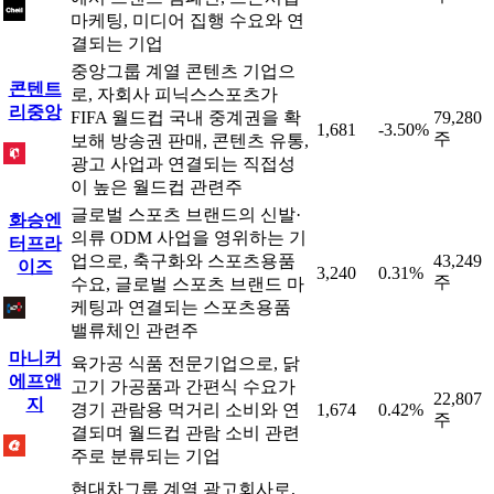
마케팅, 미디어 집행 수요와 연
결되는 기업
중앙그룹 계열 콘텐츠 기업으
콘텐트
로, 자회사 피닉스스포츠가
리중앙
FIFA 월드컵 국내 중계권을 확
79,280
1,681
-3.50%
주
보해 방송권 판매, 콘텐츠 유통,
광고 사업과 연결되는 직접성
이 높은 월드컵 관련주
글로벌 스포츠 브랜드의 신발·
화승엔
의류 ODM 사업을 영위하는 기
터프라
업으로, 축구화와 스포츠용품
43,249
이즈
3,240
0.31%
주
수요, 글로벌 스포츠 브랜드 마
케팅과 연결되는 스포츠용품
밸류체인 관련주
마니커
육가공 식품 전문기업으로, 닭
에프앤
고기 가공품과 간편식 수요가
22,807
지
경기 관람용 먹거리 소비와 연
1,674
0.42%
주
결되며 월드컵 관람 소비 관련
주로 분류되는 기업
현대차그룹 계열 광고회사로,