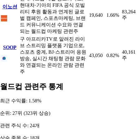
현대차·기아의 FIFA 공식 모빌
이노션
리티 후원 활동과 연계된 글로
83,264
19,640
1.66%
주
벌 캠페인, 스포츠마케팅, 브랜
드 커뮤니케이션 수요와 연결
되는 월드컵 마케팅 관련주
구 아프리카TV로 알려진 라이
브 스트리밍 플랫폼 기업으로,
SOOP
스포츠 중계, BJ·스트리머 응원
40,161
43,050
0.82%
주
방송, 실시간 채팅형 관람 문화
와 연결되는 온라인 관람 관련
주
월드컵 관련주 통계
최근 수익률: 1.58%
순위: 27위 (323위 상승)
관련 주식 수: 24개
상승 종목 수: 18개