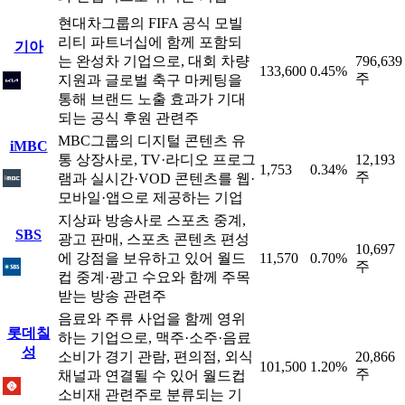
현대차그룹의 FIFA 공식 모빌
리티 파트너십에 함께 포함되
기아
는 완성차 기업으로, 대회 차량
796,639
133,600
0.45%
주
지원과 글로벌 축구 마케팅을
통해 브랜드 노출 효과가 기대
되는 공식 후원 관련주
MBC그룹의 디지털 콘텐츠 유
iMBC
통 상장사로, TV·라디오 프로그
12,193
1,753
0.34%
주
램과 실시간·VOD 콘텐츠를 웹·
모바일·앱으로 제공하는 기업
지상파 방송사로 스포츠 중계,
SBS
광고 판매, 스포츠 콘텐츠 편성
10,697
에 강점을 보유하고 있어 월드
11,570
0.70%
주
컵 중계·광고 수요와 함께 주목
받는 방송 관련주
음료와 주류 사업을 함께 영위
롯데칠
하는 기업으로, 맥주·소주·음료
성
소비가 경기 관람, 편의점, 외식
20,866
101,500
1.20%
주
채널과 연결될 수 있어 월드컵
소비재 관련주로 분류되는 기