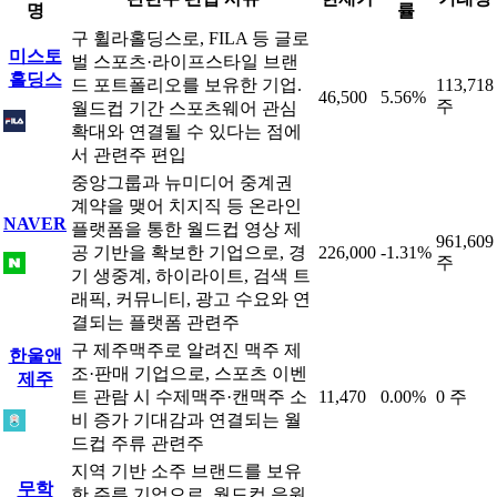
명
률
구 휠라홀딩스로, FILA 등 글로
미스토
벌 스포츠·라이프스타일 브랜
홀딩스
드 포트폴리오를 보유한 기업.
113,718
46,500
5.56%
주
월드컵 기간 스포츠웨어 관심
확대와 연결될 수 있다는 점에
서 관련주 편입
중앙그룹과 뉴미디어 중계권
계약을 맺어 치지직 등 온라인
NAVER
플랫폼을 통한 월드컵 영상 제
961,609
공 기반을 확보한 기업으로, 경
226,000
-1.31%
주
기 생중계, 하이라이트, 검색 트
래픽, 커뮤니티, 광고 수요와 연
결되는 플랫폼 관련주
구 제주맥주로 알려진 맥주 제
한울앤
조·판매 기업으로, 스포츠 이벤
제주
트 관람 시 수제맥주·캔맥주 소
11,470
0.00%
0 주
비 증가 기대감과 연결되는 월
드컵 주류 관련주
지역 기반 소주 브랜드를 보유
무학
한 주류 기업으로, 월드컵 응원