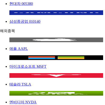
현대차
005380
삼성중공업
010140
해외종목
애플
AAPL
마이크로소프트
MSFT
테슬라
TSLA
엔비디아
NVDA