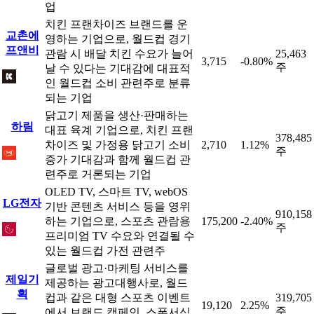
업
치킨 프랜차이즈 브랜드를 운
교촌에
영하는 기업으로, 월드컵 경기
프앤비
관람 시 배달 치킨 수요가 늘어
25,463
3,715
-0.80%
주
날 수 있다는 기대감에 대표적
인 월드컵 소비 관련주로 분류
되는 기업
닭고기 제품을 생산·판매하는
하림
대표 육계 기업으로, 치킨 프랜
378,485
차이즈 및 가정용 닭고기 소비
2,710
1.12%
주
증가 기대감과 함께 월드컵 관
련주로 거론되는 기업
OLED TV, 스마트 TV, webOS
LG전자
기반 콘텐츠 서비스 등을 영위
910,158
하는 기업으로, 스포츠 관람용
175,200
-2.40%
주
프리미엄 TV 수요와 연결될 수
있는 월드컵 가전 관련주
글로벌 광고·마케팅 서비스를
제일기
제공하는 광고대행사로, 월드
획
컵과 같은 대형 스포츠 이벤트
319,705
19,120
2.25%
주
에서 브랜드 캠페인, 스폰서십