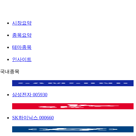
시장요약
종목요약
테마종목
인사이트
국내종목
삼성전자
005930
SK하이닉스
000660