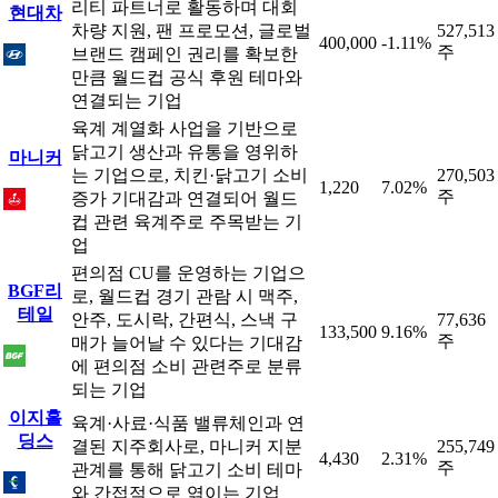
리티 파트너로 활동하며 대회
현대차
차량 지원, 팬 프로모션, 글로벌
527,513
400,000
-1.11%
주
브랜드 캠페인 권리를 확보한
만큼 월드컵 공식 후원 테마와
연결되는 기업
육계 계열화 사업을 기반으로
닭고기 생산과 유통을 영위하
마니커
는 기업으로, 치킨·닭고기 소비
270,503
1,220
7.02%
주
증가 기대감과 연결되어 월드
컵 관련 육계주로 주목받는 기
업
편의점 CU를 운영하는 기업으
BGF리
로, 월드컵 경기 관람 시 맥주,
테일
안주, 도시락, 간편식, 스낵 구
77,636
133,500
9.16%
주
매가 늘어날 수 있다는 기대감
에 편의점 소비 관련주로 분류
되는 기업
이지홀
육계·사료·식품 밸류체인과 연
딩스
결된 지주회사로, 마니커 지분
255,749
4,430
2.31%
주
관계를 통해 닭고기 소비 테마
와 간접적으로 엮이는 기업