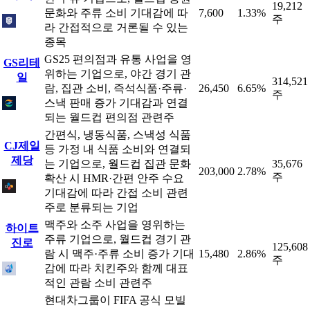
19,212
문화와 주류 소비 기대감에 따
7,600
1.33%
주
라 간접적으로 거론될 수 있는
종목
GS25 편의점과 유통 사업을 영
GS리테
위하는 기업으로, 야간 경기 관
일
314,521
람, 집관 소비, 즉석식품·주류·
26,450
6.65%
주
스낵 판매 증가 기대감과 연결
되는 월드컵 편의점 관련주
간편식, 냉동식품, 스낵성 식품
CJ제일
등 가정 내 식품 소비와 연결되
제당
는 기업으로, 월드컵 집관 문화
35,676
203,000
2.78%
주
확산 시 HMR·간편 안주 수요
기대감에 따라 간접 소비 관련
주로 분류되는 기업
맥주와 소주 사업을 영위하는
하이트
주류 기업으로, 월드컵 경기 관
진로
125,608
람 시 맥주·주류 소비 증가 기대
15,480
2.86%
주
감에 따라 치킨주와 함께 대표
적인 관람 소비 관련주
현대차그룹이 FIFA 공식 모빌