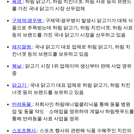
폭염
: 하림 닭고기, 하림 치킨너겟, 하림 사료 등의 브랜드
를 가진 국내 닭고기 시장 선두업체
구제역/광우병
: 구제역/광우병이 발생시 닭고기가 대체 식
품으로 주목받는데 하림 닭고기, 하림 치킨너겟, 하림 사료
등의 브랜드를 가진 국내 닭고기 시장을 선두하고 있음
돼지열병
: 국내 닭고기 대표 업체로 하림 닭고기, 하림 치
킨너겟 등의 브랜드를 보유하고 있음
복날
: 닭고기 시장 1위 업체이며 생산부터 판매 사업 영위
중
닭고기
: 국내 닭고기 대표 업체로 하림 닭고기, 하림 치킨
너겟 등의 브랜드를 보유하고 있음
반려동물
: 자회사인 하림애니멀클리닉을 통해 동물 병원
업 및 동물 약도ㆍ소매업을 영위하며 계열사 하림펫푸드를
통해 반려동물 사료 사업을 영위
스포츠행사
: 스포츠 행사와 관련해 식품 수혜주인 치킨의