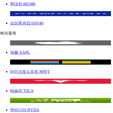
현대차
005380
삼성중공업
010140
해외종목
애플
AAPL
마이크로소프트
MSFT
테슬라
TSLA
엔비디아
NVDA