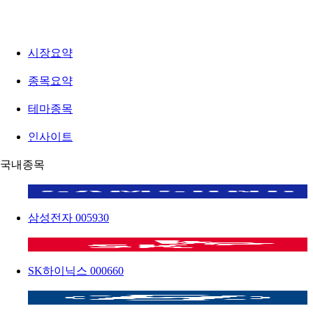
시장요약
종목요약
테마종목
인사이트
국내종목
삼성전자
005930
SK하이닉스
000660