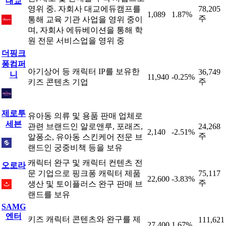
대교
영위 중. 자회사 대교에듀캠프를
78,205
1,089
1.87%
주
통해 교육 기관 사업을 영위 중이
며, 자회사 에듀베이션을 통해 학
원 전문 서비스업을 영위 중
더핑크
퐁컴퍼
아기상어 등 캐릭터 IP를 보유한
36,749
니
11,940
-0.25%
주
키즈 콘텐츠 기업
제로투
유아동 의류 및 용품 판매 업체로
세븐
관련 브랜드인 알로앤루, 포래즈,
24,268
2,140
-2.51%
주
알퐁소, 유아동 스킨케어 전문 브
랜드인 궁중비책 등을 보유
캐릭터 완구 및 캐릭터 컨텐츠 전
오로라
문 기업으로 핑크퐁 캐릭터 제품
75,117
22,600
-3.83%
주
생산 및 토이플러스 완구 판매 브
랜드를 보유
SAMG
엔터
키즈 캐릭터 콘텐츠와 완구를 제
111,621
27,400
1.67%