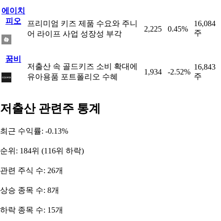
에이치
피오
프리미엄 키즈 제품 수요와 주니
16,084
2,225
0.45%
주
어 라이프 사업 성장성 부각
꿈비
저출산 속 골드키즈 소비 확대에
16,843
1,934
-2.52%
주
유아용품 포트폴리오 수혜
저출산 관련주 통계
최근 수익률: -0.13%
순위: 184위 (116위 하락)
관련 주식 수: 26개
상승 종목 수: 8개
하락 종목 수: 15개