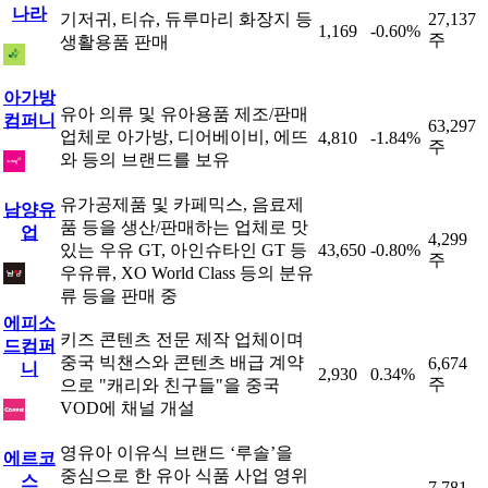
나라
기저귀, 티슈, 듀루마리 화장지 등
27,137
1,169
-0.60%
주
생활용품 판매
아가방
유아 의류 및 유아용품 제조/판매
컴퍼니
63,297
업체로 아가방, 디어베이비, 에뜨
4,810
-1.84%
주
와 등의 브랜드를 보유
유가공제품 및 카페믹스, 음료제
남양유
품 등을 생산/판매하는 업체로 맛
업
4,299
있는 우유 GT, 아인슈타인 GT 등
43,650
-0.80%
주
우유류, XO World Class 등의 분유
류 등을 판매 중
에피소
키즈 콘텐츠 전문 제작 업체이며
드컴퍼
중국 빅챈스와 콘텐츠 배급 계약
6,674
니
2,930
0.34%
주
으로 "캐리와 친구들"을 중국
VOD에 채널 개설
영유아 이유식 브랜드 ‘루솔’을
에르코
중심으로 한 유아 식품 사업 영위
스
7,781