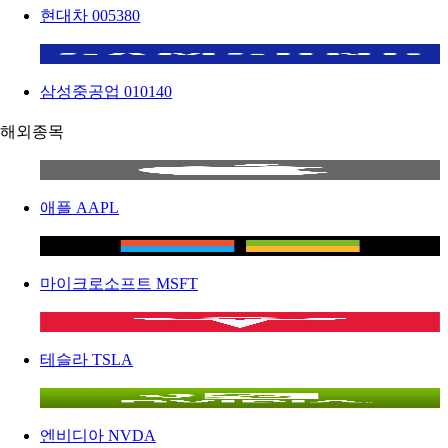
현대차
005380
삼성중공업
010140
해외종목
애플
AAPL
마이크로소프트
MSFT
테슬라
TSLA
엔비디아
NVDA