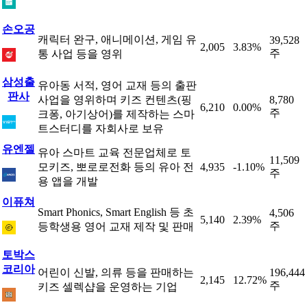
손오공
캐릭터 완구, 애니메이션, 게임 유
39,528
2,005
3.83%
주
통 사업 등을 영위
삼성출
유아동 서적, 영어 교재 등의 출판
판사
사업을 영위하며 키즈 컨텐츠(핑
8,780
6,210
0.00%
주
크퐁, 아기상어)를 제작하는 스마
트스터디를 자회사로 보유
유엔젤
유아 스마트 교육 전문업체로 토
11,509
모키즈, 뽀로로전화 등의 유아 전
4,935
-1.10%
주
용 앱을 개발
이퓨쳐
Smart Phonics, Smart English 등 초
4,506
5,140
2.39%
주
등학생용 영어 교재 제작 및 판매
토박스
코리아
어린이 신발, 의류 등을 판매하는
196,444
2,145
12.72%
주
키즈 셀렉샵을 운영하는 기업