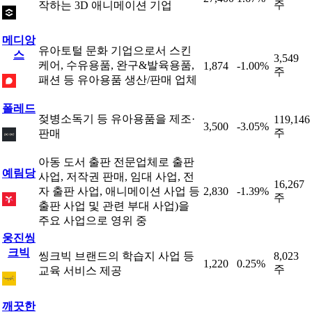
주
작하는 3D 애니메이션 기업
메디앙
유아토털 문화 기업으로서 스킨
스
3,549
케어, 수유용품, 완구&발육용품,
1,874
-1.00%
주
패션 등 유아용품 생산/판매 업체
폴레드
젖병소독기 등 유아용품을 제조·
119,146
3,500
-3.05%
주
판매
아동 도서 출판 전문업체로 출판
예림당
사업, 저작권 판매, 임대 사업, 전
16,267
자 출판 사업, 애니메이션 사업 등
2,830
-1.39%
주
출판 사업 및 관련 부대 사업)을
주요 사업으로 영위 중
웅진씽
크빅
씽크빅 브랜드의 학습지 사업 등
8,023
1,220
0.25%
주
교육 서비스 제공
깨끗한