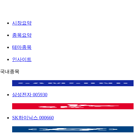
시장요약
종목요약
테마종목
인사이트
국내종목
삼성전자
005930
SK하이닉스
000660