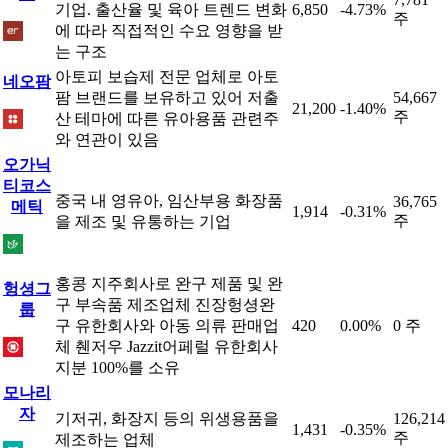
기업. 출산율 및 육아 트렌드 변화
6,850
-4.73%
주
에 따라 직접적인 수요 영향을 받
는 구조
아토피 보습제 전문 업체로 아토
네오팜
팜 브랜드를 보유하고 있어 저출
54,667
21,200
-1.40%
주
산 테마에 따른 유아용품 관련주
와 연관이 있음
오가닉
티코스
중국 내 영유아, 임산부용 화장품
36,765
메틱
1,914
-0.31%
주
을 제조 및 유통하는 기업
홍콩 지주회사로 완구 제품 및 완
헝셩그
구 부속품 제조업체 진장헝셩완
룹
구 유한회사와 아동 의류 판매업
420
0.00%
0 주
체 췐저우 Jazzit어페럴 유한회사
지분 100%를 소유
모나리
자
기저귀, 화장지 등의 위생용품을
126,214
1,431
-0.35%
주
제조하는 업체