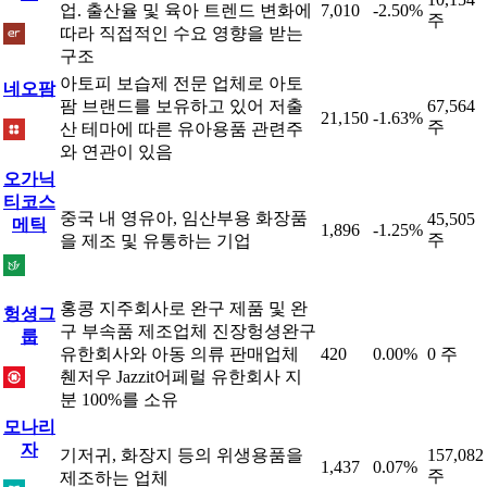
업. 출산율 및 육아 트렌드 변화에
7,010
-2.50%
주
따라 직접적인 수요 영향을 받는
구조
아토피 보습제 전문 업체로 아토
네오팜
팜 브랜드를 보유하고 있어 저출
67,564
21,150
-1.63%
주
산 테마에 따른 유아용품 관련주
와 연관이 있음
오가닉
티코스
중국 내 영유아, 임산부용 화장품
45,505
메틱
1,896
-1.25%
주
을 제조 및 유통하는 기업
홍콩 지주회사로 완구 제품 및 완
헝셩그
구 부속품 제조업체 진장헝셩완구
룹
유한회사와 아동 의류 판매업체
420
0.00%
0 주
췐저우 Jazzit어페럴 유한회사 지
분 100%를 소유
모나리
자
기저귀, 화장지 등의 위생용품을
157,082
1,437
0.07%
주
제조하는 업체