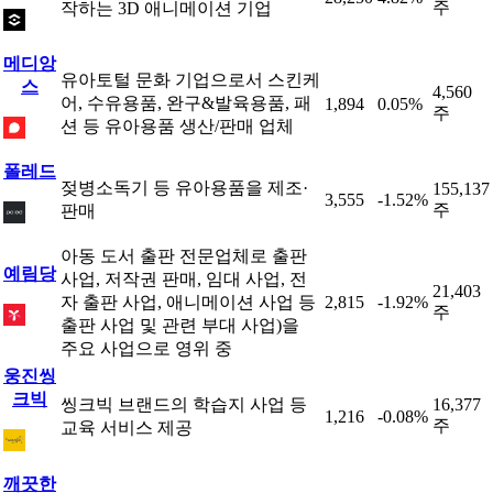
주
작하는 3D 애니메이션 기업
메디앙
유아토털 문화 기업으로서 스킨케
스
4,560
어, 수유용품, 완구&발육용품, 패
1,894
0.05%
주
션 등 유아용품 생산/판매 업체
폴레드
젖병소독기 등 유아용품을 제조·
155,137
3,555
-1.52%
주
판매
아동 도서 출판 전문업체로 출판
예림당
사업, 저작권 판매, 임대 사업, 전
21,403
자 출판 사업, 애니메이션 사업 등
2,815
-1.92%
주
출판 사업 및 관련 부대 사업)을
주요 사업으로 영위 중
웅진씽
크빅
씽크빅 브랜드의 학습지 사업 등
16,377
1,216
-0.08%
주
교육 서비스 제공
깨끗한