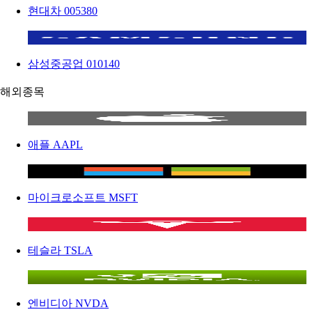
현대차
005380
삼성중공업
010140
해외종목
애플
AAPL
마이크로소프트
MSFT
테슬라
TSLA
엔비디아
NVDA