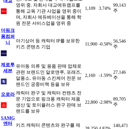
대교
영위 중. 자회사 대교에듀캠프를
99,143
1,109
3.74%
주
통해 교육 기관 사업을 영위 중이
며, 자회사 에듀베이션을 통해 학
원 전문 서비스업을 영위 중
더핑크
퐁컴퍼
아기상어 등 캐릭터 IP를 보유한
56,546
니
11,900
-0.58%
주
키즈 콘텐츠 기업
제로투
유아동 의류 및 용품 판매 업체로
세븐
관련 브랜드인 알로앤루, 포래즈,
27,146
2,160
-1.59%
주
알퐁소, 유아동 스킨케어 전문 브
랜드인 궁중비책 등을 보유
캐릭터 완구 및 캐릭터 컨텐츠 전
오로라
문 기업으로 핑크퐁 캐릭터 제품
89,705
22,800
-2.98%
주
생산 및 토이플러스 완구 판매 브
랜드를 보유
SAMG
엔터
키즈 캐릭터 콘텐츠와 완구를 제
140,471
28,250
4.82%