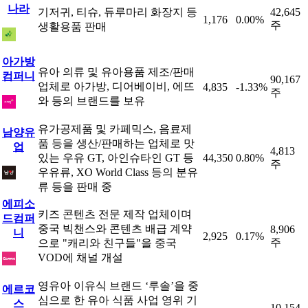
나라
기저귀, 티슈, 듀루마리 화장지 등
42,645
1,176
0.00%
주
생활용품 판매
아가방
유아 의류 및 유아용품 제조/판매
컴퍼니
90,167
업체로 아가방, 디어베이비, 에뜨
4,835
-1.33%
주
와 등의 브랜드를 보유
유가공제품 및 카페믹스, 음료제
남양유
품 등을 생산/판매하는 업체로 맛
업
4,813
있는 우유 GT, 아인슈타인 GT 등
44,350
0.80%
주
우유류, XO World Class 등의 분유
류 등을 판매 중
에피소
키즈 콘텐츠 전문 제작 업체이며
드컴퍼
중국 빅챈스와 콘텐츠 배급 계약
8,906
니
2,925
0.17%
주
으로 "캐리와 친구들"을 중국
VOD에 채널 개설
영유아 이유식 브랜드 ‘루솔’을 중
에르코
심으로 한 유아 식품 사업 영위 기
스
10,154