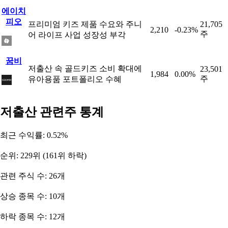
에이치
피오
프리미엄 키즈 제품 수요와 주니
21,705
2,210
-0.23%
주
어 라이프 사업 성장성 부각
꿈비
저출산 속 골드키즈 소비 확대에
23,501
1,984
0.00%
주
유아용품 포트폴리오 수혜
저출산 관련주 통계
최근 수익률: 0.52%
순위: 229위 (161위 하락)
관련 주식 수: 26개
상승 종목 수: 10개
하락 종목 수: 12개