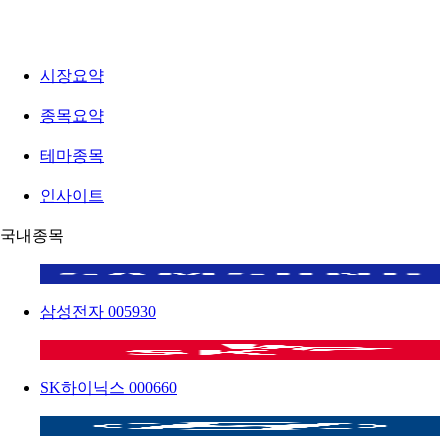
시장요약
종목요약
테마종목
인사이트
국내종목
삼성전자
005930
SK하이닉스
000660