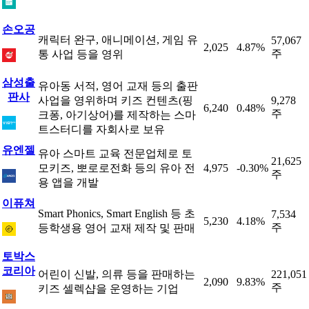
손오공
캐릭터 완구, 애니메이션, 게임 유
57,067
2,025
4.87%
주
통 사업 등을 영위
삼성출
유아동 서적, 영어 교재 등의 출판
판사
사업을 영위하며 키즈 컨텐츠(핑
9,278
6,240
0.48%
주
크퐁, 아기상어)를 제작하는 스마
트스터디를 자회사로 보유
유엔젤
유아 스마트 교육 전문업체로 토
21,625
모키즈, 뽀로로전화 등의 유아 전
4,975
-0.30%
주
용 앱을 개발
이퓨쳐
Smart Phonics, Smart English 등 초
7,534
5,230
4.18%
주
등학생용 영어 교재 제작 및 판매
토박스
코리아
어린이 신발, 의류 등을 판매하는
221,051
2,090
9.83%
주
키즈 셀렉샵을 운영하는 기업