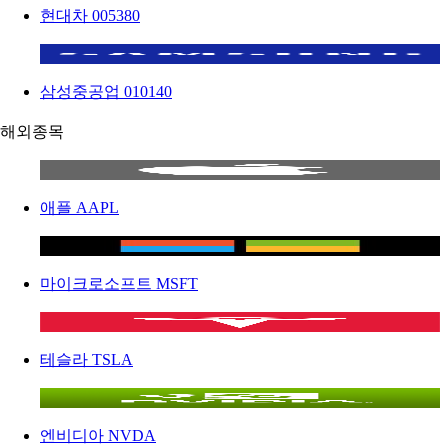
현대차
005380
삼성중공업
010140
해외종목
애플
AAPL
마이크로소프트
MSFT
테슬라
TSLA
엔비디아
NVDA