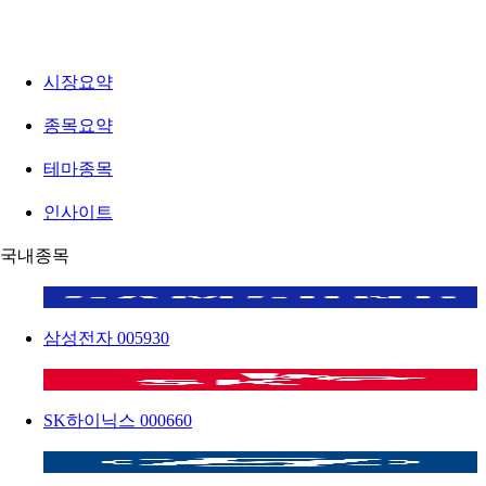
시장요약
종목요약
테마종목
인사이트
국내종목
삼성전자
005930
SK하이닉스
000660