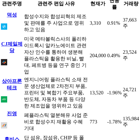
변동
관련주명
관련주 편입 사유
현재가
거래량
률
덕성
합성수지와 합성피혁의 제조
37,663
및 판매를 주 사업으로 영위
3,310
0.91%
주
하고 있음
미국 메타볼릭스사의 폴리하
CJ제일제
이드록시 알카노에이트 관련
당
자산 인수를 통하여 생분해
23,524
204,000
0.49%
주
플라스틱을 활용한 비닐, 빨
대, 페트병 등을 연구 중인 기
업
엔지니어링 플라스틱 소재 전
상아프론
문 생산업체로 2차전지 부품,
테크
24,721
프린터 및 복합기 주요부품,
13,520
-1.96%
주
반도체, 자동차 부품 등 다양
한 제조업을 영위하고 있음
진영
폐플라스틱 열분해유 사업 준
135,984
비로 합성수지 재활용 수혜
773
-1.78%
주
기대
단 섬유, 장섬유, CHIP 등 폴
휴비스