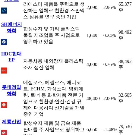
리에스터 제품을 주력으로 생
65,377
2,090
2.96%
주
산하는 업체로 친환경 스판덱
스 섬유를 연구 중인 기업
SH에너지
합성수지 및 기타 플라스틱
화학
98,492
물질 제조업을 주 사업으로
1,649
0.24%
주
영위하고 있음
HDC현대
EP
자동차용 내외장재 플라스틱
88,492
4,000
0.76%
주
소재 생산 업체
메셀로스, 헤셀로스, 애니코
롯데정밀
트, ECHM, 가성소다, 염화메
화학
탄, 토너 등 화학제품 전문 기
32,605
48,400
2.00%
주
업으로 친환경·안전·건강 규
제에 대응하며 신기술을 개발
중인 기업
제룡산업
합성수지 제품 및 금속 제품
79,536
판매를 주 사업으로 영위하고
6,650
-1.48%
주