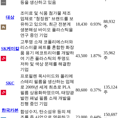
등을 생산하고 있음
조미료 및 식품 첨가물 제조
대상
업체로 "청정원" 브랜드를 보
88,932
유하고 있으며, 최근 전분계
18,430
0.93%
주
생분해성 바이오 플라스틱을
연구 중인 기업
고투명 소재 코폴리에스터와
리스이클 페트를 혼합한 화장
SK케미칼
품 용기 에코트리아를 개발하
35,962
43,500
1.87%
주
여 기존 플라스틱의 투명도
저하 및 색상 문제를 해결한
기업
프로필렌 옥사이드와 폴리에
스테리 필름을 생산하는 업체
SKC
로 2009년 세계 최초로 PLA
135,124
80,600
0.37%
주
필름 상용화하였으며, 태양광
발전 패널 필름 소재 개발을
진행 중인 기업
한국카본
합성수지, 탄소섬유 등의 제
150,697
조를 주 사업으로 영위하고
23,000
0.44%