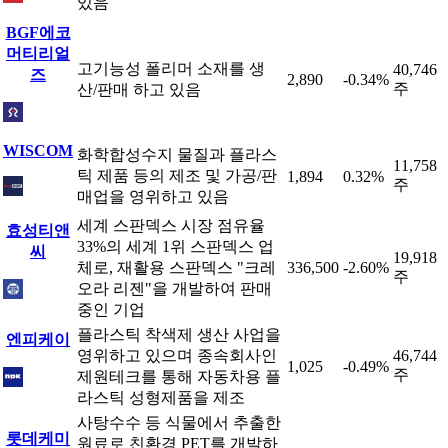
있음
BGF에코
머티리얼
고기능성 폴리머 소재를 생
40,746
즈
2,890
-0.34%
주
산/판매 하고 있음
WISCOM
화학합성수지 물질과 플라스
11,758
틱 제품 등의 제조 및 가공/판
1,894
0.32%
주
매업을 영위하고 있음
세계 스판덱스 시장 점유율
효성티앤
33%의 세계 1위 스판덱스 업
씨
19,918
체로, 재활용 스판덱스 "크레
336,500
-2.60%
주
오라 리젠"을 개발하여 판매
중인 기업
플라스틱 착색제 생산 사업을
엔피케이
영위하고 있으며 종속회사인
46,744
1,025
-0.49%
주
제원테크를 통해 자동차용 플
라스틱 성형제품을 제조
사탕수수 등 식물에서 추출한
롯데케미
원료로 친환경 PET를 개발하