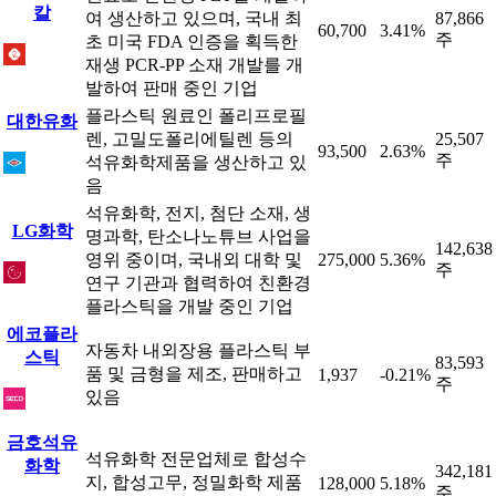
칼
여 생산하고 있으며, 국내 최
87,866
60,700
3.41%
주
초 미국 FDA 인증을 획득한
재생 PCR-PP 소재 개발를 개
발하여 판매 중인 기업
플라스틱 원료인 폴리프로필
대한유화
렌, 고밀도폴리에틸렌 등의
25,507
93,500
2.63%
주
석유화학제품을 생산하고 있
음
석유화학, 전지, 첨단 소재, 생
LG화학
명과학, 탄소나노튜브 사업을
142,638
영위 중이며, 국내외 대학 및
275,000
5.36%
주
연구 기관과 협력하여 친환경
플라스틱을 개발 중인 기업
에코플라
자동차 내외장용 플라스틱 부
스틱
83,593
품 및 금형을 제조, 판매하고
1,937
-0.21%
주
있음
금호석유
석유화학 전문업체로 합성수
화학
342,181
지, 합성고무, 정밀화학 제품
128,000
5.18%
주