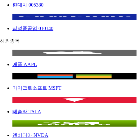
현대차
005380
삼성중공업
010140
해외종목
애플
AAPL
마이크로소프트
MSFT
테슬라
TSLA
엔비디아
NVDA