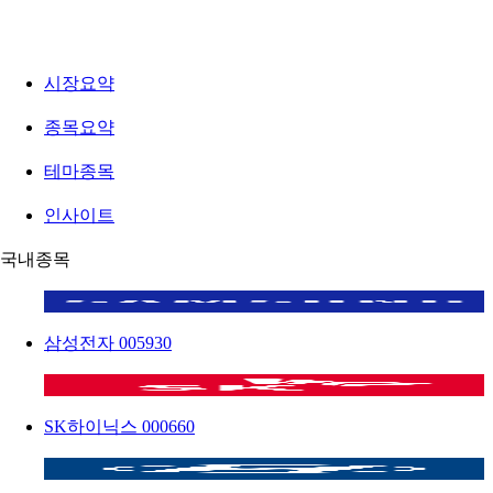
시장요약
종목요약
테마종목
인사이트
국내종목
삼성전자
005930
SK하이닉스
000660