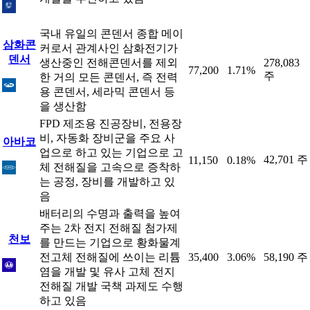
국내 유일의 콘덴서 종합 메이
삼화콘
커로서 관계사인 삼화전기가
덴서
생산중인 전해콘덴서를 제외
278,083
77,200
1.71%
주
한 거의 모든 콘덴서, 즉 전력
용 콘덴서, 세라믹 콘덴서 등
을 생산함
FPD 제조용 진공장비, 전용장
비, 자동화 장비군을 주요 사
아바코
업으로 하고 있는 기업으로 고
42,701 주
11,150
0.18%
체 전해질을 고속으로 증착하
는 공정, 장비를 개발하고 있
음
배터리의 수명과 출력을 높여
주는 2차 전지 전해질 첨가제
천보
를 만드는 기업으로 황화물계
전고체 전해질에 쓰이는 리튬
35,400
3.06%
58,190 주
염을 개발 및 유사 고체 전지
전해질 개발 국책 과제도 수행
하고 있음