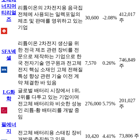
너지머
리튬이온의 2차전지용 음극집
티리얼
전체에 사용되는 일렉포일의
412,017
30,600
-2.08%
즈
주
제조 및 판매를 영위하고 있는
기업
리튬이온 2차전지 생산을 위
한 전극 제조 관련 장비를 전
SFA넥
문으로 제작하는 기업으로 한
셀
746,849
국 전자기술 연구원과 전고체
7,570
0.26%
주
전지 핵심 소재인 고체 전해질
특성 향상 관련 기술 이전 계
약 체결한 바 있음
글로벌 배터리 시장에서 1위,
LG화
2위를 다투고 있는 기업이며
학
201,027
전고체 배터리와 비슷한 성능
276,000
5.75%
주
인 리튬-황 배터리를 개발 중
임
필에너
지
전고체 배터리용 스태킹 장비
73,806 주
10,420
4.41%
개발을 추진하고 있음