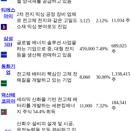
켈 양극재를 공급하고 있음
티에스
2차 전지 믹싱 공정 장비 업체
아이
로 전고체 전지와 같은 고밀도
11,934 주
3,125
2.12%
소재 믹싱 분야로도 진입
삼성
글로벌 에너지 솔루션 사업을
SDI
689,025
하는 기업으로 중, 대형 전지
459,000
7.49%
주
등을 생산해 판매하고 있음
동화기
업
전고체 배터리 핵심인 고체 전
1,338,415
8,060
30.00%
주
해질을 개발하고 있는 기업
덕산테
세라믹 산화물 기반 전고체 배
코피아
184,541
터리를 개발하는 세븐킹에너
11,000
7.32%
주
지 주식 54.4% 취득
산회수 설비의 설계 및 시공,
운전능력을 모두 겸비하고 있