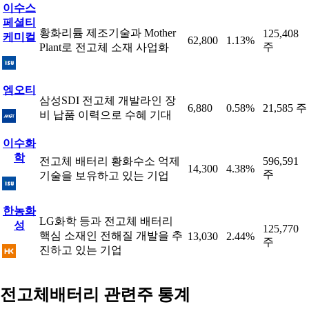
이수스
페셜티
황화리튬 제조기술과 Mother
125,408
케미컬
62,800
1.13%
주
Plant로 전고체 소재 사업화
엠오티
삼성SDI 전고체 개발라인 장
6,880
0.58%
21,585 주
비 납품 이력으로 수혜 기대
이수화
학
전고체 배터리 황화수소 억제
596,591
14,300
4.38%
주
기술을 보유하고 있는 기업
한농화
LG화학 등과 전고체 배터리
성
125,770
핵심 소재인 전해질 개발을 추
13,030
2.44%
주
진하고 있는 기업
전고체배터리 관련주 통계