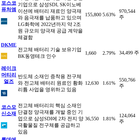
포스코
기업으로 삼성SDI, SK이노베
퓨처엠
이션에 배터리 재료인 양극재
970,544
155,800
5.63%
주
와 음극재를 납품하고 있으며
LG화학에 2022년까지 약 2조
원 규모의 양극재 공급 계약을
체결함
DKME
전고체 배터리 기술 보유기업
34,499 주
1,660
2.79%
BK동영테크 인수
레이크
머티리
반도체 소재인 증착용 전구체
550,766
얼즈
와 전고체 배터리 원료인 황화
12,630
1.61%
주
리튬 사업을 영위하고 있음
전고체 배터리의 핵심 소재인
코스모
단결정 양극재를 개발 중인 기
신소재
124,064
업으로 삼성SDI에 2차 전지 양
36,550
1.81%
주
극활물질 전구체를 공급하고
있음
롯데에