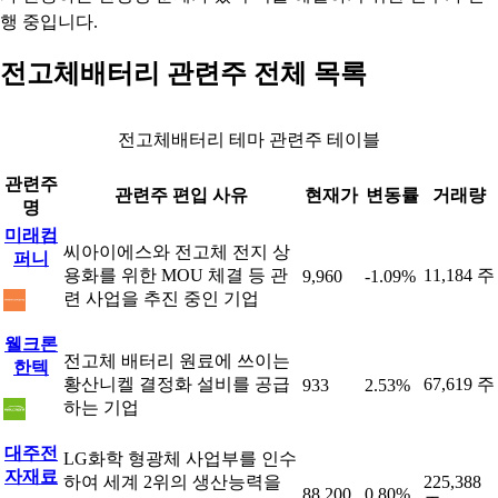
행 중입니다.
전고체배터리 관련주 전체 목록
전고체배터리 테마 관련주 테이블
관련주
관련주 편입 사유
현재가
변동률
거래량
명
미래컴
씨아이에스와 전고체 전지 상
퍼니
용화를 위한 MOU 체결 등 관
11,184 주
9,960
-1.09%
련 사업을 추진 중인 기업
웰크론
전고체 배터리 원료에 쓰이는
한텍
황산니켈 결정화 설비를 공급
67,619 주
933
2.53%
하는 기업
대주전
LG화학 형광체 사업부를 인수
자재료
하여 세계 2위의 생산능력을
225,388
88,200
0.80%