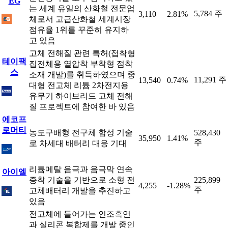
EG
는 세계 유일의 산화철 전문업
5,784 주
3,110
2.81%
체로서 고급산화철 세계시장
점유율 1위를 꾸준히 유지하
고 있음
고체 전해질 관련 특허(접착형
테이팩
집전체용 열압착 부착형 점착
스
소재 개발)를 취득하였으며 중
11,291 주
13,540
0.74%
대형 전고체 리튬 2차전지용
유무기 하이브리드 고체 전해
질 프로젝트에 참여한 바 있음
에코프
로머티
농도구배형 전구체 합성 기술
528,430
35,950
1.41%
주
로 차세대 배터리 대응 기대
리튬메탈 음극과 음극막 연속
아이엘
증착 기술을 기반으로 소형 전
225,899
4,255
-1.28%
주
고체배터리 개발을 추진하고
있음
전고체에 들어가는 인조흑연
과 실리콘 복합제를 개발 중인