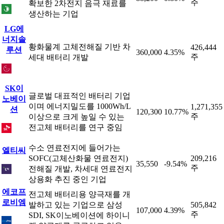
주
확보한 2차전지 음극 재료를
생산하는 기업
LG에
너지솔
황화물계 고체전해질 기반 차
426,444
루션
360,000
4.35%
주
세대 배터리 개발
SK이
글로벌 대표적인 배터리 기업
노베이
이며 에너지밀도를 1000Wh/L
1,271,355
션
120,300
10.77%
주
이상으로 크게 높일 수 있는
전고체 배터리를 연구 중임
수소 연료전지에 들어가는
엘티씨
SOFC(고체산화물 연료전지)
209,216
35,550
-9.54%
주
전해질 개발, 차세대 연료전지
상용화 추진 중인 기업
에코프
전고체 배터리용 양극재를 개
로비엠
발하고 있는 기업으로 삼성
505,842
107,000
4.39%
주
SDI, SK이노베이션에 하이니