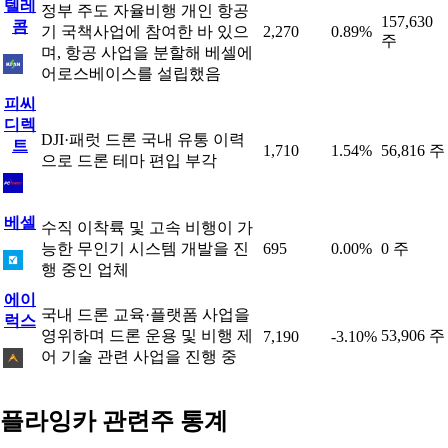
텔레
정부 주도 자율비행 개인 항공
157,630
콤
기 국책사업에 참여한 바 있으
2,270
0.89%
주
며, 항공 사업을 분할해 베셀에
어로스베이스를 설립했음
피씨
디렉
DJI·패럿 드론 국내 유통 이력
트
1,710
1.54%
56,816 주
으로 드론 테마 편입 부각
베셀
수직 이착륙 및 고속 비행이 가
능한 무인기 시스템 개발을 진
695
0.00%
0 주
행 중인 업체
에이
국내 드론 교육·플랫폼 사업을
럭스
영위하며 드론 운용 및 비행 제
53,906 주
7,190
-3.10%
어 기술 관련 사업을 진행 중
플라잉카 관련주 통계