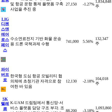
항공
1,834,848
및 항공 운항 통제 플랫폼 구축
27,150
-1.27%
주
사업을 추진 중
LIG
디펜
스앤
에어
수소연료전지 기반 화물 운송
132,347
로스
741,000
5.56%
주
용 드론 국책과제 수행
페이
스
파이
버프
한국형 도심 항공 모빌리티 협
104,018
로
의체에 초청기관 자격으로 참
12,130
-2.18%
주
여한 바 있음
SK
K-UAM 드림팀에서 통신망·서
텔레
비스 플랫폼 담당 구조 부각. 조
1,093,860
콤
88,200
-3.18%