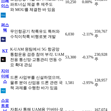
스페
10,250
0.00%
주
파트너십 체결 후 제주도
이스
와 MOU를 체결한 바 있음
퍼스
텍
무인항공기 착륙유도 특허와
359,767
6,030
-2.11%
주
수직이착륙 비행로봇 개발
K-UAM 원팀에서 5G 항공망
KT
통합운용 검증 참여 부각. UAM
230,928
53,300
-0.37%
주
전용 통신망·교통관리 연동 수
요 확대 관심
지아
이에
드론 사업부를 신설하였으며,
128,957
스
물류 분야 산업용 드론 관련 국
1,581
-2.95%
주
책 과제를 수행한 바가 있음
스모
트로
자회사 통해 UAM용 인버터·모
167,074
닉