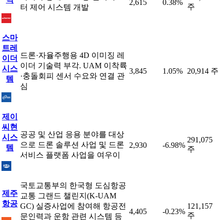
2,615
0.38%
주
터 제어 시스템 개발
스마
트레
드론·자율주행용 4D 이미징 레
이더
이더 기술력 부각. UAM 이착륙
시스
3,845
1.05%
20,914 주
·충돌회피 센서 수요와 연결 관
템
심
제이
씨현
공공 및 산업 응용 분야를 대상
시스
291,075
으로 드론 솔루션 사업 및 드론
2,930
-6.98%
템
주
서비스 플랫폼 사업을 여우이
국토교통부의 한국형 도심항공
제주
교통 그랜드 챌린지(K-UAM
항공
GC) 실증사업에 참여해 항공전
121,157
4,405
-0.23%
주
문인력과 운항 관련 시스템 등