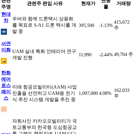
관련
변동
관련주 편입 사유
현재가
거래량
주명
률
현대
우버와 함께 드론택시 상용화
차
415,672
를 목표로 S-A1 드론 택시를 개
395,500
-1.13%
주
발 중
서연
이화
UAM 실내 특화 인테리어 연구
49,704 주
11,990
-2.44%
개발 진행
한화
에어
로스
미래 항공모빌리티(AAM) 사업
162,033
페이
진출을 선언하고 UAM용 전기
1,097,000
4.08%
주
스
식 추진 시스템 개발을 추진 중
자회사인 카카오모빌리티가 국
토교통부의 한국형 도심항공교
통 그랜드 챌린지(K-UAM GC)