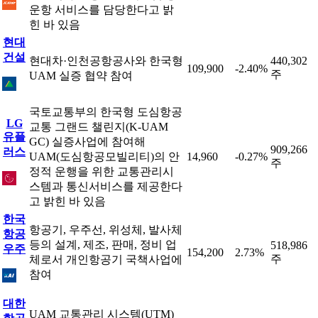
운항 서비스를 담당한다고 밝
힌 바 있음
현대
건설
현대차·인천공항공사와 한국형
440,302
109,900
-2.40%
주
UAM 실증 협약 참여
국토교통부의 한국형 도심항공
LG
교통 그랜드 챌린지(K-UAM
유플
GC) 실증사업에 참여해
909,266
러스
UAM(도심항공모빌리티)의 안
14,960
-0.27%
주
정적 운행을 위한 교통관리시
스템과 통신서비스를 제공한다
고 밝힌 바 있음
한국
항공기, 우주선, 위성체, 발사체
항공
등의 설계, 제조, 판매, 정비 업
518,986
우주
154,200
2.73%
주
체로서 개인항공기 국책사업에
참여
대한
UAM 교통관리 시스템(UTM)