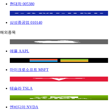
현대차
005380
삼성중공업
010140
해외종목
애플
AAPL
마이크로소프트
MSFT
테슬라
TSLA
엔비디아
NVDA