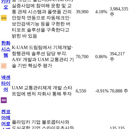
카카
실증사업에 참여해 운항 및 교
오
3,984,335
통 관제 시스템과 플랫폼 간의
39,900
4.18%
주
안정적 연동으로 자동체크인·
보안검색기능 등을 구현한 버
티포트 솔루션을 구축한다고
밝힌 바 있음
한화
K-UAM 드림팀에서 기체개발·
시스
항행관제 솔루션 담당 부각.
394,217
템
70,700
0.86%
주
AAV 개발과 UAM 교통관리 기
술 기반 핵심주 평가
넥센
타이
UAM 교통관리체계 개발 스타
어
6,550
-0.91%
70,888 주
트업에 벤처 자회사 통해 투자
켄코
아에
플라잉카 기업 볼로콥터사와
어로
도심공항 기업 스카이포츠사와
135,235