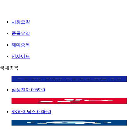
시장요약
종목요약
테마종목
인사이트
국내종목
삼성전자
005930
SK하이닉스
000660