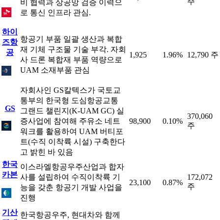
주
비 협력과 상공망 검증 이력으
로 통신 인프라 관심.
하이
항공기 부품 일괄 생산과 복합
즈항
재 기체 구조물 기술 부각. 자회
공
1,925
1.96%
12,790 주
사 드론 복합재 부품 역량으로
UAM 소재부품 관심
자회사인 GS칼텍스가 국토교
통부의 한국형 도심항공교통
GS
그랜드 챌린지(K-UAM GC) 실
370,060
증사업에 참여해 주유소 네트
98,900
0.10%
주
워크를 활용하여 UAM 버티포
트(수직 이착륙 시설) 구축한다
고 밝힌 바 있음
한국
이스라엘항공우주산업과 합자
카본
사를 설립하여 수직이착륙 기
172,072
23,100
0.87%
주
능을 갖춘 항공기 개발 사업을
진행
기산
한국항공우주, 현대차와 함께