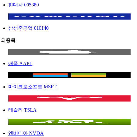
현대차
005380
삼성중공업
010140
해외종목
애플
AAPL
마이크로소프트
MSFT
테슬라
TSLA
엔비디아
NVDA