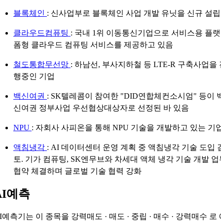
블록체인
: 신사업부로 블록체인 사업 개발 유닛을 신규 설립
클라우드컴퓨팅
: 국내 1위 이동통신기업으로 서비스용 플랫
폼형 클라우드 컴퓨팅 서비스를 제공하고 있음
철도통합무선망
: 하남선, 부사지하철 등 LTE-R 구축사업을
행중인 기업
백신여권
: SK텔레콤이 참여한 "DID연합체컨소시엄" 등이 
신여권 정부사업 우선협상대상자로 선정된 바 있음
NPU
: 자회사 사피온을 통해 NPU 기술을 개발하고 있는 기
액침냉각
: AI 데이터센터 운영 계획 중 액침냉각 기술 도입 
토. 기가 컴퓨팅, SK엔무브와 차세대 액체 냉각 기술 개발 업
협약 체결하며 글로벌 기술 협력 강화
AI예측
AI예측기는 이 종목을
강력매도 · 매도 · 중립 · 매수 · 강력매수
로 