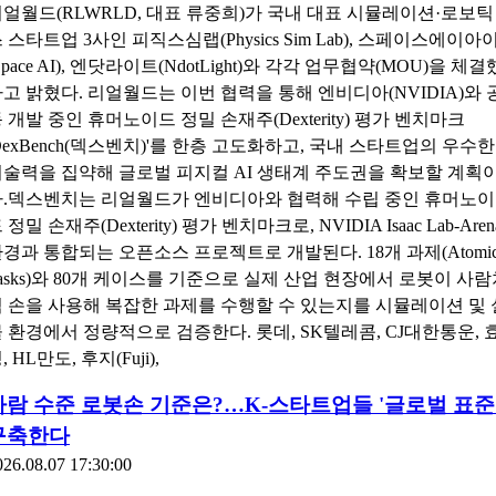
얼월드(RLWRLD, 대표 류중희)가 국내 대표 시뮬레이션·로보틱
 스타트업 3사인 피직스심랩(Physics Sim Lab), 스페이스에이아
Space AI), 엔닷라이트(NdotLight)와 각각 업무협약(MOU)을 체결
고 밝혔다. 리얼월드는 이번 협력을 통해 엔비디아(NVIDIA)와 
 개발 중인 휴머노이드 정밀 손재주(Dexterity) 평가 벤치마크
DexBench(덱스벤치)'를 한층 고도화하고, 국내 스타트업의 우수한
술력을 집약해 글로벌 피지컬 AI 생태계 주도권을 확보할 계획
다.덱스벤치는 리얼월드가 엔비디아와 협력해 수립 중인 휴머노이
 정밀 손재주(Dexterity) 평가 벤치마크로, NVIDIA Isaac Lab-Aren
경과 통합되는 오픈소스 프로젝트로 개발된다. 18개 과제(Atomi
asks)와 80개 케이스를 기준으로 실제 산업 현장에서 로봇이 사
 손을 사용해 복잡한 과제를 수행할 수 있는지를 시뮬레이션 및 
 환경에서 정량적으로 검증한다. 롯데, SK텔레콤, CJ대한통운, 
, HL만도, 후지(Fuji),
사람 수준 로봇손 기준은?…K-스타트업들 '글로벌 표준
구축한다
026.08.07 17:30:00