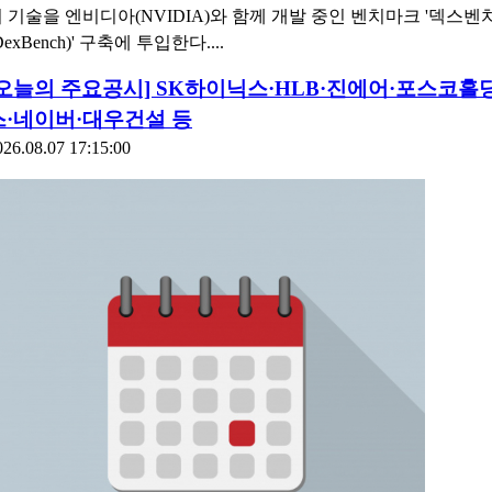
 기술을 엔비디아(NVIDIA)와 함께 개발 중인 벤치마크 '덱스벤
DexBench)' 구축에 투입한다....
[오늘의 주요공시] SK하이닉스·HLB·진에어·포스코홀
스·네이버·대우건설 등
026.08.07 17:15:00