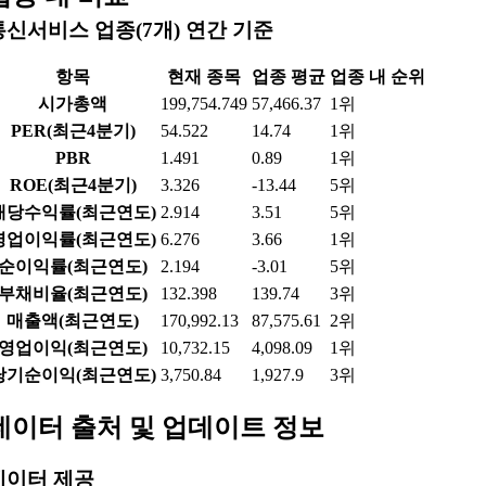
통신서비스 업종(7개) 연간 기준
항목
현재 종목
업종 평균
업종 내 순위
시가총액
199,754.749
57,466.37
1위
PER(최근4분기)
54.522
14.74
1위
PBR
1.491
0.89
1위
ROE(최근4분기)
3.326
-13.44
5위
배당수익률(최근연도)
2.914
3.51
5위
영업이익률(최근연도)
6.276
3.66
1위
순이익률(최근연도)
2.194
-3.01
5위
부채비율(최근연도)
132.398
139.74
3위
매출액(최근연도)
170,992.13
87,575.61
2위
영업이익(최근연도)
10,732.15
4,098.09
1위
당기순이익(최근연도)
3,750.84
1,927.9
3위
데이터 출처 및 업데이트 정보
데이터 제공