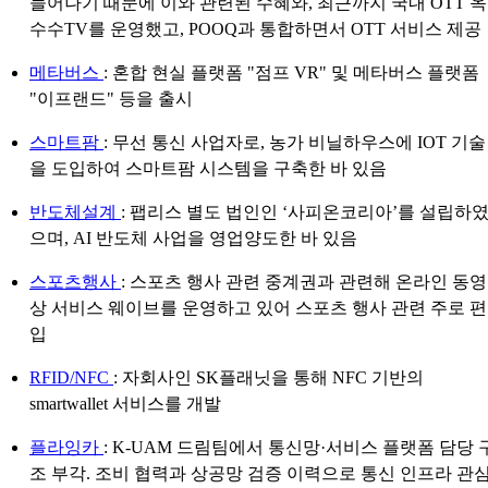
늘어나기 때문에 이와 관련된 수혜와, 최근까지 국내 OTT 옥
수수TV를 운영했고, POOQ과 통합하면서 OTT 서비스 제공
메타버스
: 혼합 현실 플랫폼 "점프 VR" 및 메타버스 플랫폼
"이프랜드" 등을 출시
스마트팜
: 무선 통신 사업자로, 농가 비닐하우스에 IOT 기술
을 도입하여 스마트팜 시스템을 구축한 바 있음
반도체설계
: 팹리스 별도 법인인 ‘사피온코리아’를 설립하
으며, AI 반도체 사업을 영업양도한 바 있음
스포츠행사
: 스포츠 행사 관련 중계권과 관련해 온라인 동영
상 서비스 웨이브를 운영하고 있어 스포츠 행사 관련 주로 편
입
RFID/NFC
: 자회사인 SK플래닛을 통해 NFC 기반의
smartwallet 서비스를 개발
플라잉카
: K-UAM 드림팀에서 통신망·서비스 플랫폼 담당 
조 부각. 조비 협력과 상공망 검증 이력으로 통신 인프라 관심