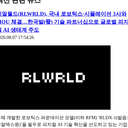
최신 관련 뉴스
리얼월드(RLWRLD), 국내 로보틱스·시뮬레이션 3사와
MOU 체결…한국발(發) 기술 파트너십으로 글로벌 피
컬 AI 생태계 주도
026.08.07 17:54:26
체 개발한 로보틱스 파운데이션 모델(이하 RFM) ‘RLDX-1(발음:
얼덱스원)’을 필두로 피지컬 AI 기술 혁신을 선도하고 있는 기업