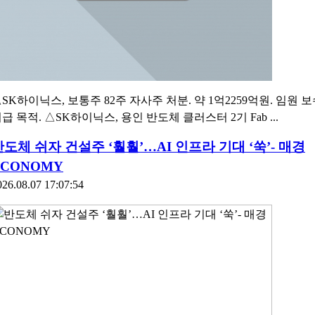
SK하이닉스, 보통주 82주 자사주 처분. 약 1억2259억원. 임원 
급 목적. △SK하이닉스, 용인 반도체 클러스터 2기 Fab ...
반도체 쉬자 건설주 ‘훨훨’…AI 인프라 기대 ‘쑥’- 매경
ECONOMY
026.08.07 17:07:54