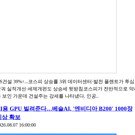
S건설 39%↑...코스피 상승률 3위 데이터센터·발전 플랜트가 투심
달궈 실적개선·세제개편도 상승세 뒷받침코스피가 전반적으로 약
 보인 가운데 건설주는 강세를 나타냈다. 인공..
I용 GPU 빌려준다…베슬AI, '엔비디아 B200' 1000장
이상 확보
026.08.07 16:00:00