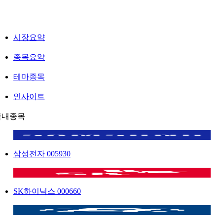
시장요약
종목요약
테마종목
인사이트
국내종목
삼성전자
005930
SK하이닉스
000660