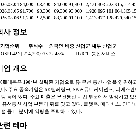
026.08.04
84,900
93,400
84,000
91,400
2,471,303
223,915,514,4
026.08.05
91,700
98,300
89,300
93,000
1,928,895
181,864,365,1
026.08.06
91,200
92,500
88,200
91,100
1,413,477
128,429,340,1
회사 정보
기업순위
주식수
외국인 비중
산업군
세부 산업군
OSPI 42위
214,790,053
72.48%
IT/ICT
통신서비스
기업 개요
K텔레콤은 1984년 설립된 기업으로 유·무선 통신사업을 영위하
다. 주요 종속기업은 SK텔레링크, SK커뮤니케이션즈, 피에스
팅 등이 있다. 주요 매출은 무선통신 사업 부문에서 발생하고 있
 유선통신 사업 부문이 뒤를 잇고 있다. 플랫폼, 메타버스, 인터
털 등 IT 분야에 역량을 주력하고 있다.
관련 테마