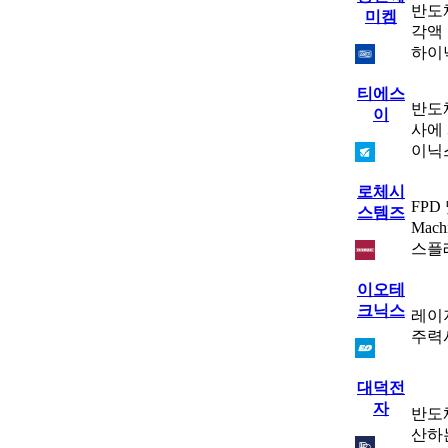
반도
미켐
각액 
하이
티에스
반도
이
사에
이닉
로체시
FPD
스템즈
Mac
스플레
이오테
크닉스
레이
주력
대덕전
자
반도체
산하