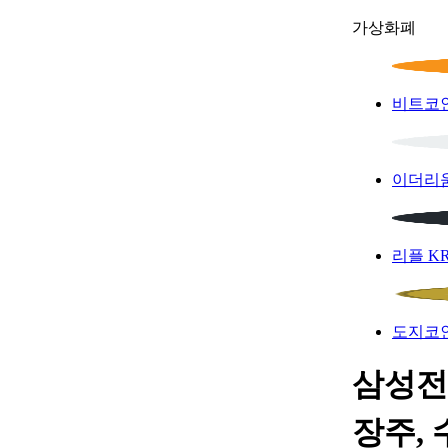
가상화폐
비트코
이더리
리플
K
도지코
삼성전
장주, 