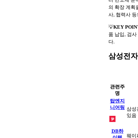
의 확장 계획
사, 협력사 
💡
KEY POIN
품 납입, 검
다.
삼성전자
관련주
명
탑엔지
니어링
삼성
있음
DB하
웨이퍼
이텍