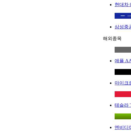
현대차
삼성중
해외종목
애플
A
마이크
테슬라
엔비디