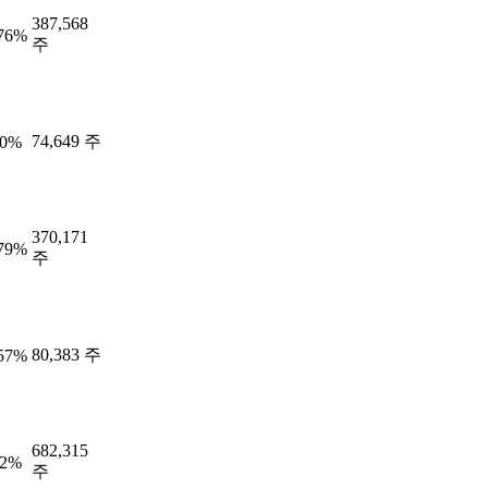
387,568
.76%
주
74,649 주
00%
370,171
.79%
주
80,383 주
.57%
682,315
32%
주