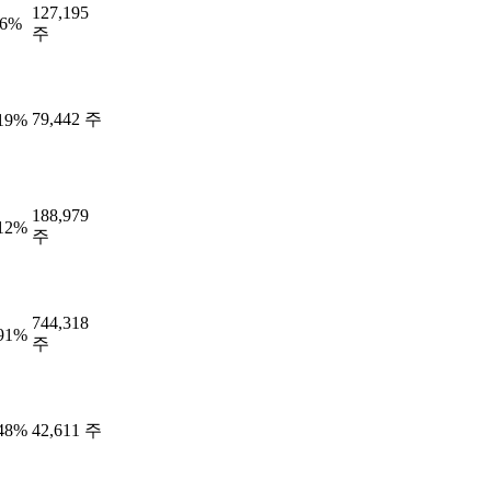
127,195
26%
주
79,442 주
.19%
188,979
.12%
주
744,318
.91%
주
.48%
42,611 주