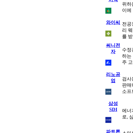
위하
이에
와이씨
전공
리 
를 받
써니전
수정
자
하는
주 
리노공
검사
업
판매하
소프트
삼성
SDI
에너
로,
파트론