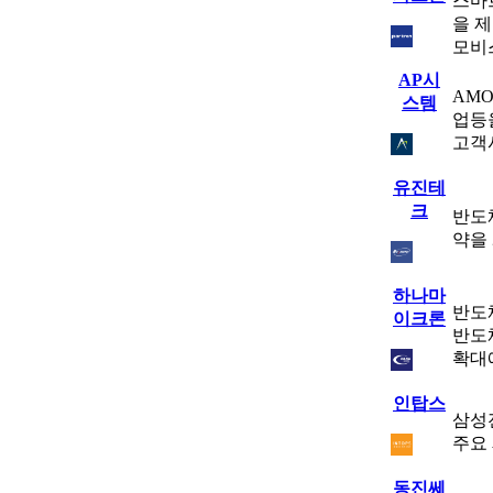
스마
을 제
모비스
AP시
AMO
스템
업등
고객
유진테
크
반도
약을
하나마
반도
이크론
반도
확대
인탑스
삼성
주요
동진쎄