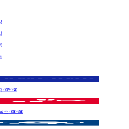
약
약
목
트
자
005930
이닉스
000660