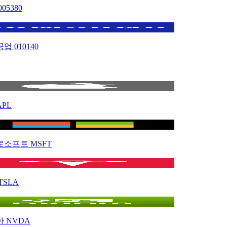
005380
공업
010140
APL
로소프트
MSFT
TSLA
아
NVDA