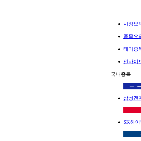
시장요
종목요
테마종
인사이
국내종목
삼성전
SK하