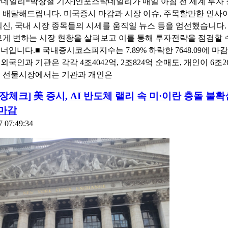
데일리=박상철 기자]인포스탁데일리가 매일 아침 전 세계 투자 
 배달해드립니다. 미국증시 마감과 시장 이슈, 주목할만한 인사
외신, 국내 시장 종목들의 시세를 움직일 뉴스 등을 엄선했습니다.
르게 변하는 시장 현황을 살펴보고 이를 통해 투자전략을 점검할 
너입니다.■ 국내증시코스피지수는 7.89% 하락한 7648.09에 마
외국인과 기관은 각각 4조4042억, 2조824억 순매도, 개인이 6조2
. 선물시장에서는 기관과 개인은
7개장체크] 美 증시, AI 반도체 랠리 속 미·이란 충돌 불
마감
7 07:49:34