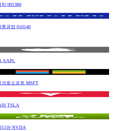
대차
005380
성중공업
010140
플
AAPL
이크로소프트
MSFT
슬라
TSLA
비디아
NVDA