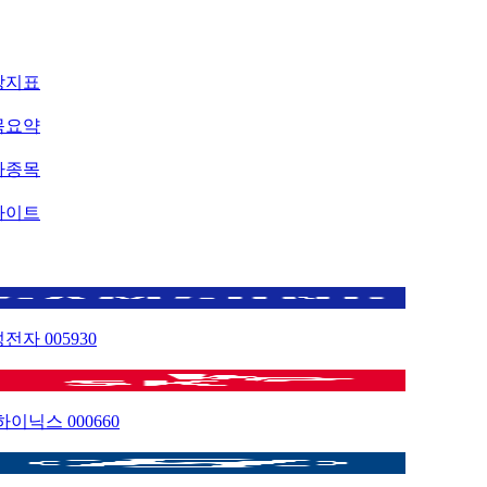
장지표
목요약
마종목
사이트
성전자
005930
K하이닉스
000660