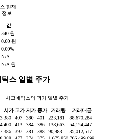
스 현재
세 정보
값
340 원
0.00 원
0.00%
N/A
N/A 원
틱스 일별 주가
시그네틱스의 과거 일별 주가
시가
고가
저가
종가
거래량
거래대금
23
380
407
380
401
223,181
88,670,284
24
400
413
384
386
138,663
54,154,447
27
386
397
381
388
90,983
35,012,517
28
388
477
374
375
1,675,850
706,499,699