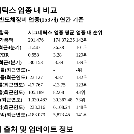
15
451
0
0.00%
14
443
0
0.00%
13
444
0
0.00%
10
474
0
0.00%
09
459
0
0.00%
08
460
0
0.00%
07
471
0
0.00%
06
477
0
0.00%
03
460
0
0.00%
틱스 업종 내 비교
반도체장비 업종(153개) 연간 기준
항목
시그네틱스
업종 평균
업종 내 순위
가총액
291.476
174,372.35
142위
(최근4분기)
-1.447
36.38
101위
PBR
0.558
3.28
129위
(최근4분기)
-30.158
-3.39
139위
률(최근연도)
-
-
-위