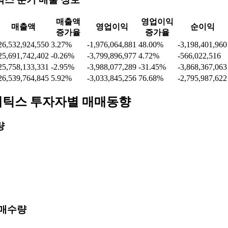
영업이
매출액
매출액
영업이익
익 증가
순이익
증가율
율
103,046,699,790
-12.78%
-23,831,622,389
7.75%
-18,307,910,647
118,150,985,037
-36.30%
-25,833,789,534
-72.23%
-50,919,811,313
185,484,580,200
-35.51%
-14,999,228,872
-268.82%
-15,429,078,420
287,600,050,000
6.57%
8,884,748,000
-53.91%
7,531,879,000
스 분기 매출 정보
매출액
영업이익
매출액
영업이익
순이익
증가율
증가율
26,532,924,550
3.27%
-1,976,064,881
48.00%
-3,198,401,960
25,691,742,402
-0.26%
-3,799,896,977
4.72%
-566,022,516
25,758,133,331
-2.95%
-3,988,077,289
-31.45%
-3,868,367,063
26,539,764,845
5.92%
-3,033,845,256
76.68%
-2,795,987,622
틱스 투자자별 매매동향