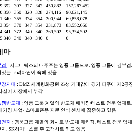
29
392
397
327
342
450,882
157,267,452
30
350
350
320
328
274,116
90,621,145
31
340
355
334
354
200,944
69,858,078
03
354
370
347
354
231,873
83,552,066
04
341
372
340
340
269,502
95,354,592
05
340
340
340
340
0
0
테마
부겸
: 시그네틱스의 대주주는 영풍 그룹으로, 영풍 그룹에 김부겸
관있는 고려아연이 속해 있음
무장지대
: DMZ 세계평화공원 조성 기대감에 경기 파주에 제2공장
사실이 시장에서 부각
스템반도체
: 영풍 그룹 계열의 반도체 패키징/테스트 전문 업체로
패키징 사업- 스마트폰용 지문 인식 센서에 집중하고 있음
성전자
: 영풍그룹 계열의 회사로 반도체 패키징, 테스트 전문 업
자, SK하이닉스를 주 고객사로 하고 있음