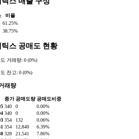
09
-88,438
18
88,420
08
-89,719
-
89,719
07
5,724
331
-6,055
틱스 자산 비율
총계
부채비율
자본비율
723,487
55.97%
44.03%
틱스 매출 구성
소
비율
리
61.25%
38.75%
틱스 공매도 현황
 거래량: 0 (0%)
 잔고: 0 (0%)