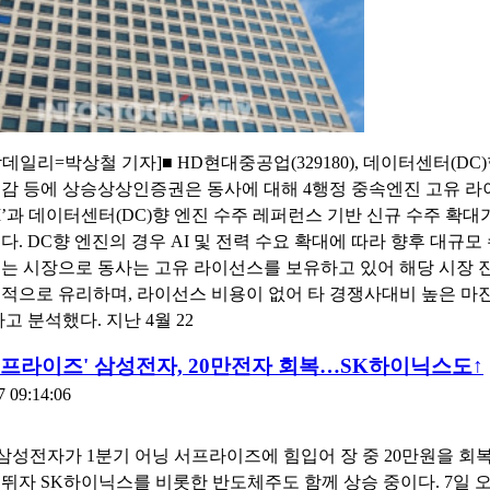
데일리=박상철 기자]■ HD현대중공업(329180), 데이터센터(DC
감 등에 상승상상인증권은 동사에 대해 4행정 중속엔진 고유 
EM’과 데이터센터(DC)향 엔진 수주 레퍼런스 기반 신규 수주 확대
다. DC향 엔진의 경우 AI 및 전력 수요 확대에 따라 향후 대규모
는 시장으로 동사는 고유 라이선스를 보유하고 있어 해당 시장 진
적으로 유리하며, 라이선스 비용이 없어 타 경쟁사대비 높은 마
고 분석했다. 지난 4월 22
서프라이즈' 삼성전자, 20만전자 회복…SK하이닉스도↑
7 09:14:06