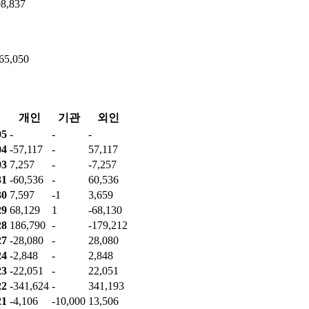
량
순매수량
8,837
65,050
개인
기관
외인
05
-
-
-
04
-57,117
-
57,117