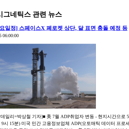
시그네틱스 관련 뉴스
5주요일정] 스페이스X 폐로켓 상단, 달 표면 충돌 예정 등
5 06:00:00
데일리=박상철 기자]■ 美 7월 ADP취업자 변동 - 현지시간으로 
 9시 15분) 미국 민간 고용정보업체 ADP(오토매틱 데이터 프로