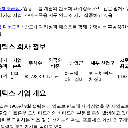
도체후공정
: 영풍 그룹 계열의 반도체 패키징/테스트 전문 업체로
패키징 사업- 스마트폰용 지문 인식 센서에 집중하고 있음
성 파운드리
: 반도체 패키징과 테스트를 함께 수행하는 후공정(OS
업
틱스 회사 정보
시가
기업
외국인
52
주식수
산업군
세부 산업군
총액
순위
비중
최
1408
하드웨
반도체/반도
91억
85,728,319
1.75%
1,183
위
어/IT장비
체장비
틱스 기업 개요
는 1966년 9월 설립된 기업으로 반도체 패키징업을 주 사업으
 주요 매출은 반도체 메모리와 비메모리 부문을 통해 발생하고 있
형화를 구현하는 제조 및 생산기술의 확보, 프로세스 혁신, 연구개
쟁력과 부가가치를 높이고 있다.