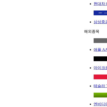
현대차
삼성중
해외종목
애플
A
마이크
테슬라
엔비디