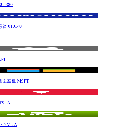
005380
공업
010140
APL
로소프트
MSFT
TSLA
아
NVDA