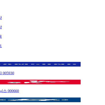
약
약
목
트
자
005930
이닉스
000660