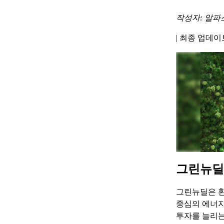
작성자: 알파
|
최종 업데이트 
그린뉴딜
그린뉴딜은 환
중심의 에너지
투자를 늘리는