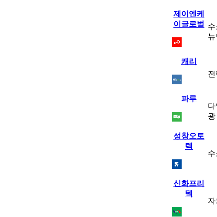
제이엔케
이글로벌
수
뉴
캐리
전
파루
다
광
성창오토
텍
수
신화프리
텍
자