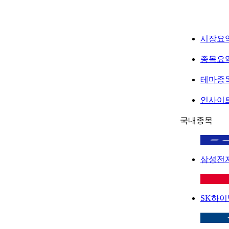
시장요
종목요
테마종
인사이
국내종목
삼성전
SK하