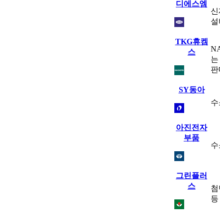
디에스엠
신
설
TKG휴켐
N
스
는
판
SY동아
수
아진전자
부품
수
그린플러
스
첨
등