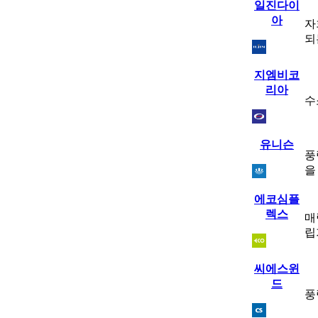
일진다이
아
자
되
지엠비코
리아
수
유니슨
풍
을
에코심플
렉스
매
립
씨에스윈
드
풍