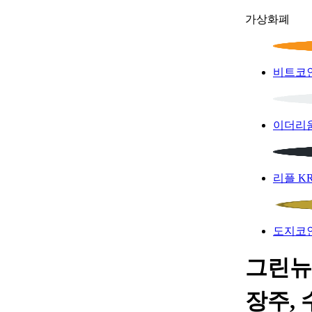
가상화폐
비트코
이더리
리플
K
도지코
그린뉴
장주, 