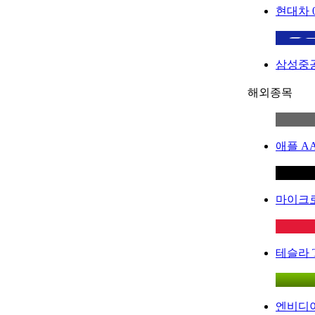
현대차
삼성중
해외종목
애플
A
마이크
테슬라
엔비디