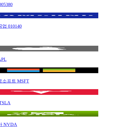
005380
공업
010140
APL
로소프트
MSFT
TSLA
아
NVDA