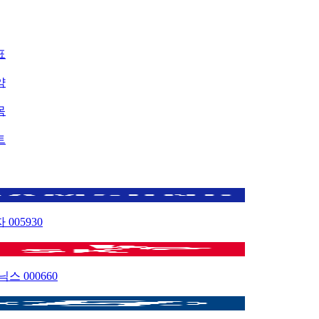
표
약
목
트
자
005930
이닉스
000660