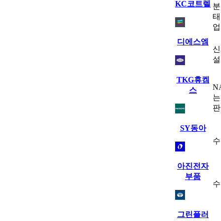
KC코트렐
분
태
업
디에스엠
신
설
TKG휴켐
N
스
는
판
SY동아
수
아진전자
부품
수
그린플러