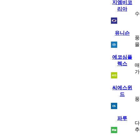
지엠비코
리아
수
유니슨
풍
을
에코심플
렉스
매
가
씨에스윈
드
풍
파루
다
추