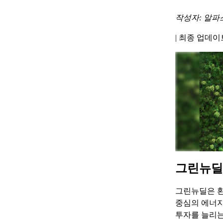
작성자: 알파
|
최종 업데이트 
그린뉴딜
그린뉴딜은 환
중심의 에너지
투자를 늘리는