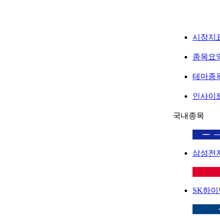
시장지
종목요
테마종
인사이
국내종목
삼성전
SK하