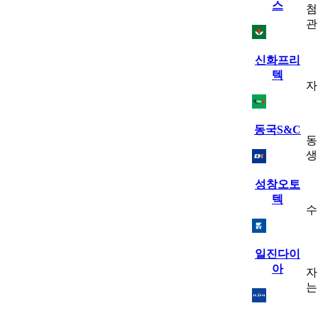
스
첨
관
신화프리
텍
자
동국S&C
동
생
성창오토
텍
수
일진다이
아
자
는