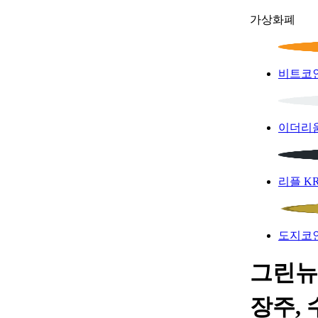
가상화폐
비트코
이더리
리플
K
도지코
그린뉴
장주, 