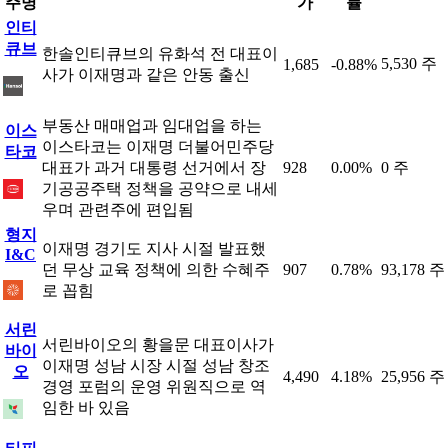
주명
가
률
인티
큐브
한솔인티큐브의 유화석 전 대표이
5,530 주
1,685
-0.88%
사가 이재명과 같은 안동 출신
부동산 매매업과 임대업을 하는
이스
이스타코는 이재명 더불어민주당
타코
대표가 과거 대통령 선거에서 장
928
0.00%
0 주
기공공주택 정책을 공약으로 내세
우며 관련주에 편입됨
형지
이재명 경기도 지사 시절 발표했
I&C
던 무상 교육 정책에 의한 수혜주
907
0.78%
93,178 주
로 꼽힘
서린
서린바이오의 황을문 대표이사가
바이
이재명 성남 시장 시절 성남 창조
오
4,490
4.18%
25,956 주
경영 포럼의 운영 위원직으로 역
임한 바 있음