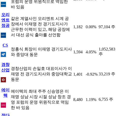
포럼의 운영 위원직으로 역임한
바 있음
오리
같은 계열사인 오리엔트 시계 공
엔트
장에서 이재명 전 경기도지사가
정공
1,182
0.00%
97,104 주
근무한 이력이 있고, 해당 공장에
서 대선 공식 출마를 선언함
CS
정흥식 회장이 이재명 경기도지사
1,052,583
1,594
4.05%
주
와 중앙대 동문
경창
경창산업의 손일호 대표이사가 이
산업
재명 전 경기도지사와 중앙대학교
33,219 주
1,401
-0.92%
동문
에이
에이텍의 최대 주주 신승영은 이
텍
재명 성남 시장 시절 성남 창조 경
6,755 주
8,480
1.19%
영 포럼의 운영 위원직으로 역임
한 바 있음
정다