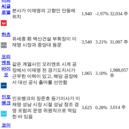
티피
씨글
본사가 이재명의 고향인 안동에
로벌
1,940
-1.97%
32,034 주
위치
하츠
유세종 前 벽산건설 부회장이 이
3,540
3.21%
31,007 주
재명 시장과 중앙대 동문
오리
엔트
같은 계열사인 오리엔트 시계 공
바이
장에서 이재명 전 경기도지사가
1,988,057
1,065
3.10%
오
주
근무한 이력이 있고, 해당 공장에
서 대선 공식 출마를 선언함
인포
인포뱅크의 장준호 등기이사가 이
뱅크
재명 성남 시장 시절 성남 창조 경
3,014 주
3,625
0.28%
영 포럼의 운영 위원직으로 역임
한 바 있음
코이