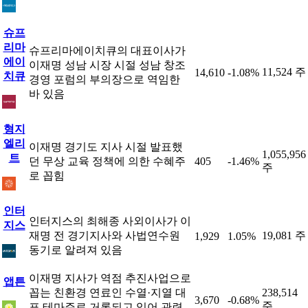
슈프
리마
슈프리마에이치큐의 대표이사가
에이
이재명 성남 시장 시절 성남 창조
11,524 주
14,610
-1.08%
치큐
경영 포럼의 부의장으로 역임한
바 있음
형지
엘리
이재명 경기도 지사 시절 발표했
1,055,956
트
던 무상 교육 정책에 의한 수혜주
405
-1.46%
주
로 꼽힘
인터
인터지스의 최해종 사외이사가 이
지스
재명 전 경기지사와 사법연수원
19,081 주
1,929
1.05%
동기로 알려져 있음
이재명 지사가 역점 추진사업으로
앱튼
꼽는 친환경 연료인 수열·지열 대
238,514
3,670
-0.68%
주
표 테마주로 거론되고 있어 관련