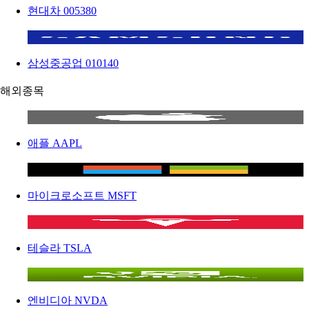
현대차
005380
삼성중공업
010140
해외종목
애플
AAPL
마이크로소프트
MSFT
테슬라
TSLA
엔비디아
NVDA