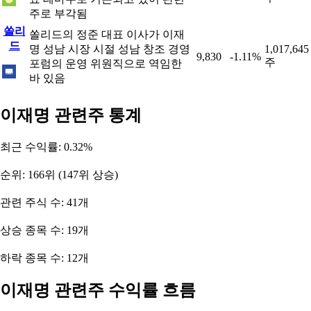
주로 부각됨
쏠리
쏠리드의 정준 대표 이사가 이재
드
명 성남 시장 시절 성남 창조 경영
1,017,645
9,830
-1.11%
주
포럼의 운영 위원직으로 역임한
바 있음
이재명 관련주 통계
최근 수익률: 0.32%
순위: 166위 (147위 상승)
관련 주식 수: 41개
상승 종목 수: 19개
하락 종목 수: 12개
이재명 관련주 수익률 흐름