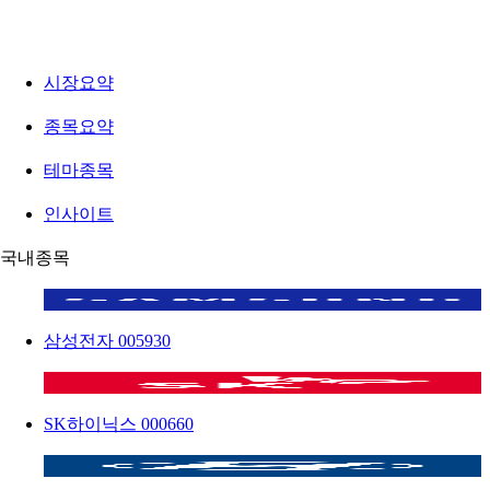
시장요약
종목요약
테마종목
인사이트
국내종목
삼성전자
005930
SK하이닉스
000660