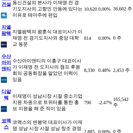
동신건설의 본사가 이재명 전 경
건설
기도지사의 고향인 안동에 있다는
36,602 주
10,620
0.00%
이유로 테마주에 편입
지엘
지엘팜텍의 왕훈식 대표이사가 이
팜텍
재명 전 경기도지사와 중앙 대학
0 주
814
0.00%
교 동문
수산
수산아이앤티의 이홍구 대표이사
아이
가 이재명 전 도지사의 캠프 후원
앤티
8,330
0.48%
2,453 주
회의 공동회장을 맡았던 이력이
있음
디알
이재명이 성남시장 시절 중소기업
텍
165,542
지원 차원으로 트위터를 통한 홍
790
-2.47%
주
보 지원을 해 준 적이 있음
코맥
코맥스의 변봉덕 대표이사가 이재
스
명 성남 시장 시절 성남 창조 경영
0 주
2,885
0.00%