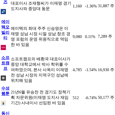
즈
대표이사 조재형씨가 이재명 경기
31,887 주
1,160
-1.36%
도지사와 중앙대 동문
에이
텍모
에이텍의 최대 주주 신승영은 이
빌리
재명 성남 시장 시절 성남 창조 경
7,289 주
9,080
0.11%
티
영 포럼의 운영 위원직으로 역임
한 바 있음
소프
소프트캠프의 배환국 대표이사가
트캠
중앙 대학교에서 박사 학위를 수
프
여하였으며, 본사 사옥이 이재명
4,785
-1.54%
16,930 주
전 성남 시장의 지역구인 성남에
위치해 있음
수성
21년6월 유승찬 전 경기도 정책기
웹툰
획 자문위원(이재명 도지사 재임
50,177 주
512
-6.74%
기간) 사내이사 선임된 바 있음
동신