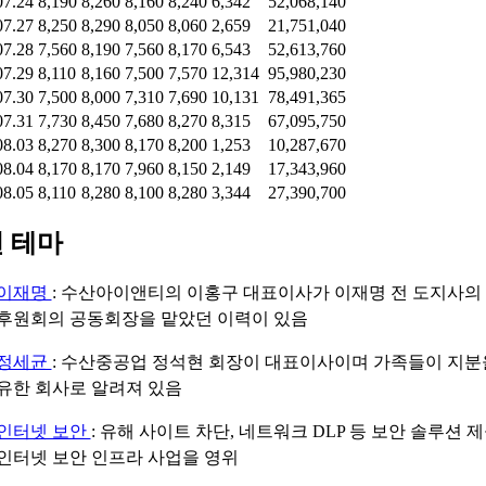
07.24
8,190
8,260
8,160
8,240
6,342
52,068,140
07.27
8,250
8,290
8,050
8,060
2,659
21,751,040
07.28
7,560
8,190
7,560
8,170
6,543
52,613,760
07.29
8,110
8,160
7,500
7,570
12,314
95,980,230
07.30
7,500
8,000
7,310
7,690
10,131
78,491,365
07.31
7,730
8,450
7,680
8,270
8,315
67,095,750
08.03
8,270
8,300
8,170
8,200
1,253
10,287,670
08.04
8,170
8,170
7,960
8,150
2,149
17,343,960
08.05
8,110
8,280
8,100
8,280
3,344
27,390,700
 테마
이재명
: 수산아이앤티의 이홍구 대표이사가 이재명 전 도지사의
후원회의 공동회장을 맡았던 이력이 있음
정세균
: 수산중공업 정석현 회장이 대표이사이며 가족들이 지분
유한 회사로 알려져 있음
인터넷 보안
: 유해 사이트 차단, 네트워크 DLP 등 보안 솔루션 제
인터넷 보안 인프라 사업을 영위