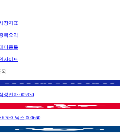
시장지표
종목요약
테마종목
인사이트
종목
삼성전자
005930
SK하이닉스
000660