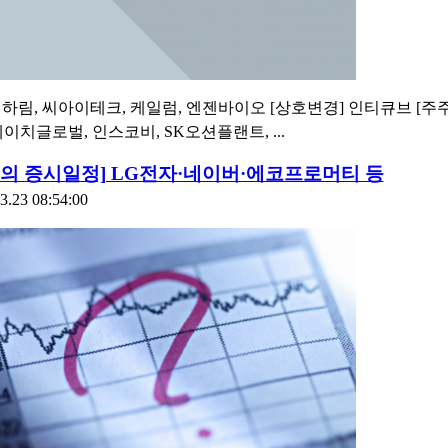
] 하림, 씨아이테크, 케일럼, 엔젠바이오 [상호변경] 인티큐브 [주
이치글로벌, 인스코비, SK오션플랜트, ...
늘의 증시일정] LG전자·네이버·에코프로머티 등
3.23 08:54:00