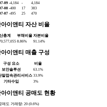
07-09
-4,184
-
4,184
07-08
-400
17
383
07-07
-495
25
470
아이앤티 자산 비율
산총계
부채비율
자본비율
70,577,055
8.86%
91.14%
아이앤티 매출 구성
구성 요소
비율
보안솔루션
63.1%
단말접속관리서비스
33.9%
기타수입
3%
아이앤티 공매도 현황
매도 거래량: 20 (0.6%)