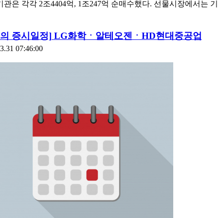
기관은 각각 2조4404억, 1조247억 순매수했다. 선물시장에서는 
늘의 증시일정] LG화학ㆍ알테오젠ㆍHD현대중공업
3.31 07:46:00