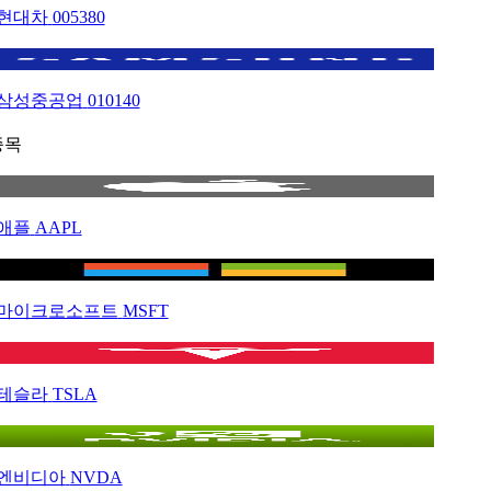
현대차
005380
삼성중공업
010140
종목
애플
AAPL
마이크로소프트
MSFT
테슬라
TSLA
엔비디아
NVDA