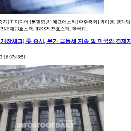
증자] TJ미디어 [분할합병] 에프에스티 [주주총회] 와이엠, 엠게임
IBKS제23호스팩, IBKS제25호스팩, 한국캐...
16개장체크] 美 증시, 유가 급등세 지속 및 미국의 경제
3.16 07:46:51