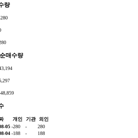
수량
280
0
280
 순매수량
3,194
,297
48,859
수
짜
개인
기관
외인
08-05
-280
-
280
08-04
-188
-
188