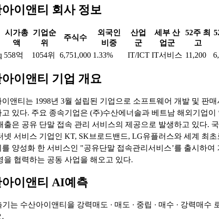
아이앤티 회사 정보
시가총
기업순
외국인
산업
세부 산
52주 최
5
주식수
액
위
비중
군
업군
고
q
558억
1054위
6,751,000
1.33%
IT/ICT
IT서비스
11,200
6
아이앤티 기업 개요
이앤티는 1998년 3월 설립된 기업으로 소프트웨어 개발 및 판
고 있다. 주요 종속기업은 (주)수산에너솔과 베트남 해외기업이 
매출은 공유 단말 접속 관리 서비스의 제공으로 발생하고 있다. 국
터넷 서비스 기업인 KT, SK브로드밴드, LG유플러스와 세계 최초로
를 양성화 한 서비스인 "공유단말 접속관리서비스’를 출시하여
영을 협력하는 공동 사업을 해오고 있다.
아이앤티 AI예측
측기는 수산아이앤티을
강력매도 · 매도 · 중립 · 매수 · 강력매수
로
.