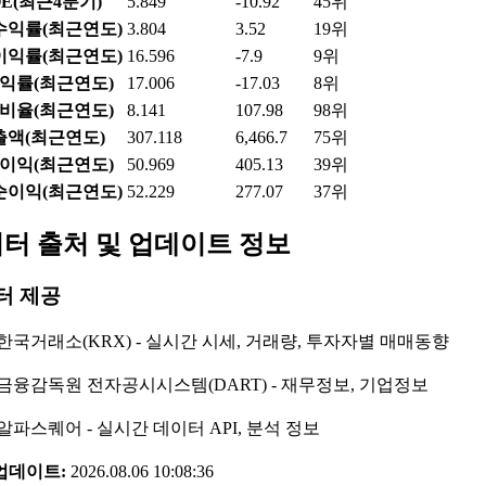
OE(최근4분기)
5.849
-10.92
45위
수익률(최근연도)
3.804
3.52
19위
이익률(최근연도)
16.596
-7.9
9위
익률(최근연도)
17.006
-17.03
8위
비율(최근연도)
8.141
107.98
98위
출액(최근연도)
307.118
6,466.7
75위
이익(최근연도)
50.969
405.13
39위
순이익(최근연도)
52.229
277.07
37위
터 출처 및 업데이트 정보
터 제공
한국거래소(KRX) - 실시간 시세, 거래량, 투자자별 매매동향
금융감독원 전자공시시스템(DART) - 재무정보, 기업정보
알파스퀘어 - 실시간 데이터 API, 분석 정보
업데이트:
2026.08.06 10:08:36