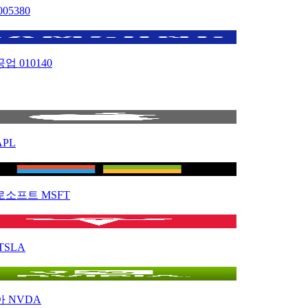
005380
공업
010140
APL
로소프트
MSFT
TSLA
아
NVDA