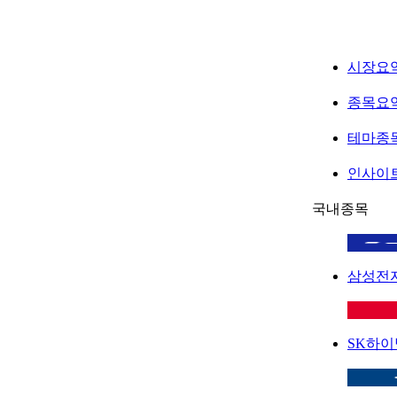
시장요
종목요
테마종
인사이
국내종목
삼성전
SK하