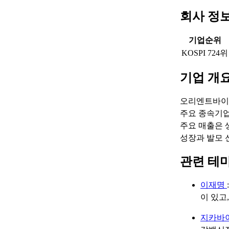
회사 정
기업순위
KOSPI 724위
기업 개
오리엔트바이오
주요 종속기업은 
주요 매출은 
성장과 발모 
관련 테
이재명
이 있고
지카바