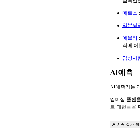
감백신전
메르스
일본뇌
에볼라
식에 에
임상시
AI예측
AI예측기는 
멤버십 플랜을
트 패턴들을 
AI예측 결과 