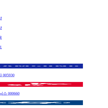
약
약
목
트
자
005930
이닉스
000660