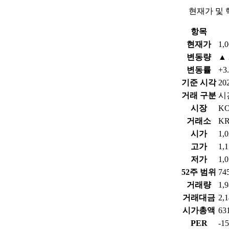
현재가 및 
항목
현재가
1,
변동량
▲ 
변동률
+3
기준 시각
202
거래 구분
시
시장
KO
거래소
K
시가
1,
고가
1,
저가
1,
52주 범위
74
거래량
1,
거래대금
2,
시가총액
6
PER
-1