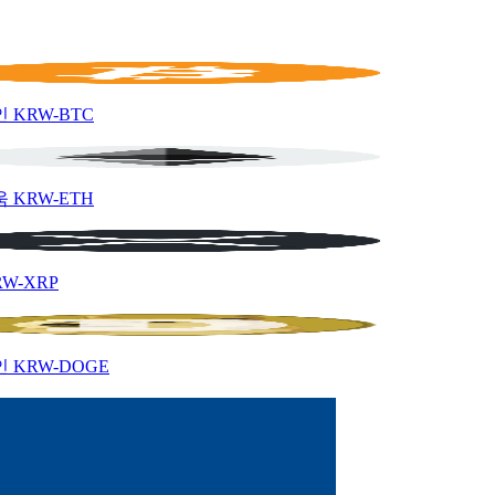
인
KRW-BTC
움
KRW-ETH
RW-XRP
인
KRW-DOGE