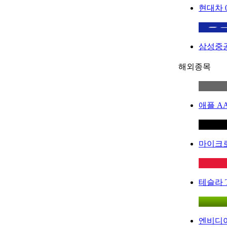
현대차
삼성중
해외종목
애플
A
마이크
테슬라
엔비디