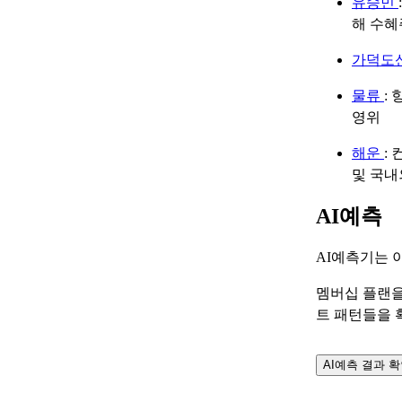
유승민
해 수혜
가덕도
물류
:
영위
해운
:
및 국내
AI예측
AI예측기는 
멤버십 플랜을
트 패턴들을 
AI예측 결과 