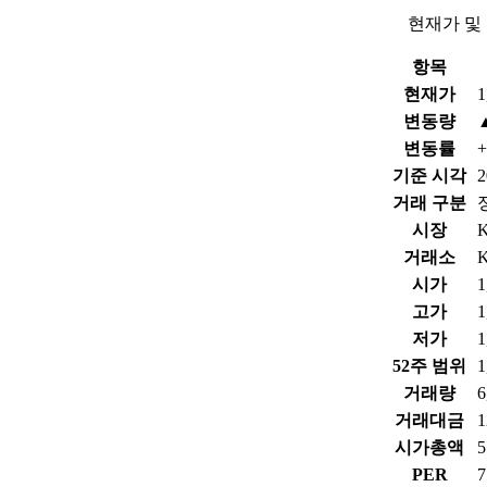
현재가 및
항목
현재가
1
변동량
변동률
+
기준 시각
2
거래 구분
시장
거래소
시가
1
고가
1
저가
1
52주 범위
1
거래량
6
거래대금
1
시가총액
PER
7