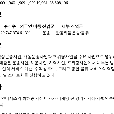
909
1,940
1,909
1,929
19,081
36,608,196
보
주식수
외국인 비중
산업군
세부 산업군
29,747,874
6.13%
운송
항공화물운송/물류
요
상운송사업, 해상운송사업과 포워딩사업을 주요 사업으로 영위
 매출은 운송사업, 해운사업, 하역사업, 포워딩사업에서 대부분 발
사업의 서비스 개선, 수익성 확보, 그리고 종합 물류 서비스의 역
도입 및 스마트화를 진행하고 있다.
마
: 인터지스의 최해종 사외이사가 이재명 전 경기지사와 사법연수
음