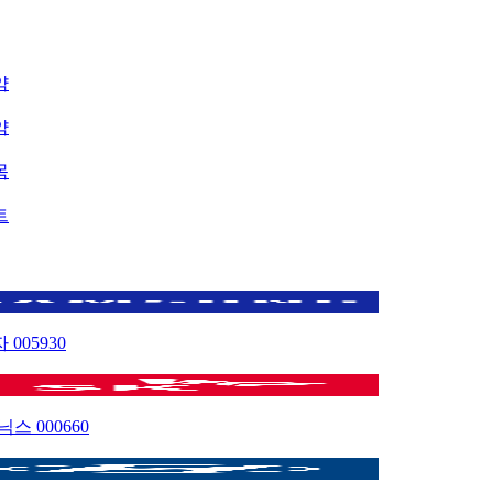
약
약
목
트
자
005930
이닉스
000660