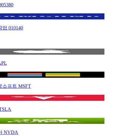
005380
공업
010140
APL
로소프트
MSFT
TSLA
아
NVDA