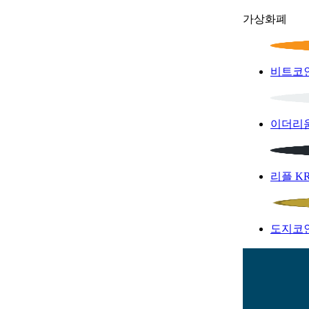
가상화폐
비트코
이더리
리플
K
도지코