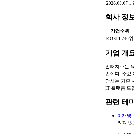
2026.08.07
1,
회사 정
기업순위
KOSPI 736위
기업 개
인터지스는 육
업이다. 주요
당사는 기존 
IT 플랫폼 
관련 테
이재명
려져 있