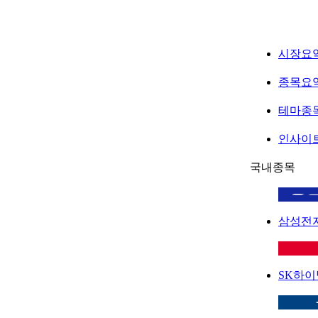
시장요
종목요
테마종
인사이
국내종목
삼성전
SK하