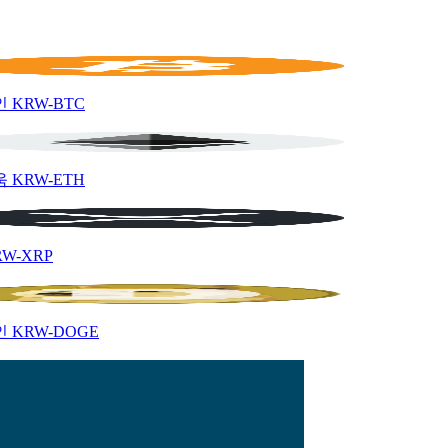
인
KRW-BTC
움
KRW-ETH
RW-XRP
인
KRW-DOGE