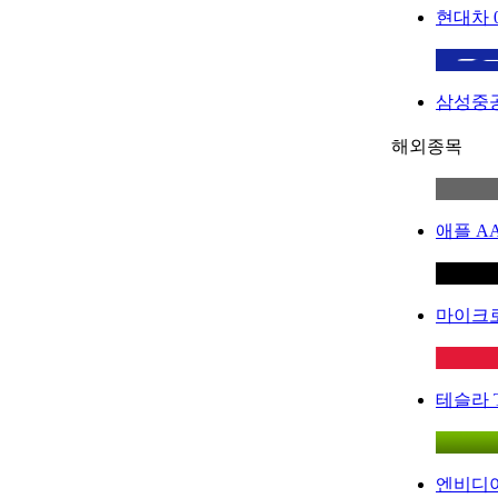
현대차
삼성중
해외종목
애플
A
마이크
테슬라
엔비디