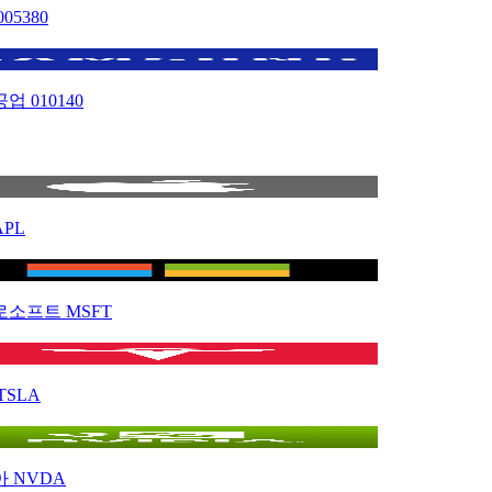
005380
공업
010140
APL
로소프트
MSFT
TSLA
아
NVDA