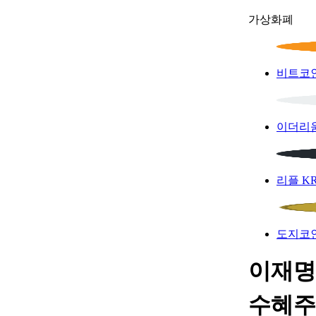
가상화폐
비트코
이더리
리플
K
도지코
이재명 
수혜주