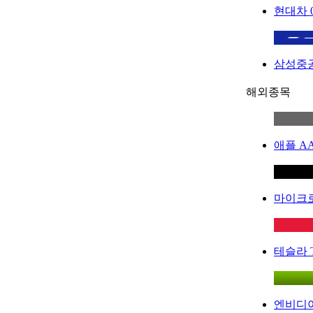
현대차
삼성중
해외종목
애플
A
마이크
테슬라
엔비디