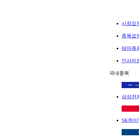
시장요
종목요
테마종
인사이
국내종목
삼성전
SK하