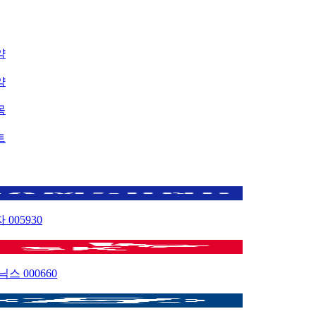
약
약
목
트
자
005930
이닉스
000660