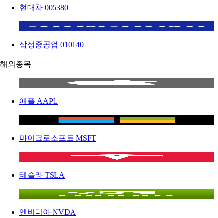
현대차
005380
삼성중공업
010140
해외종목
애플
AAPL
마이크로소프트
MSFT
테슬라
TSLA
엔비디아
NVDA