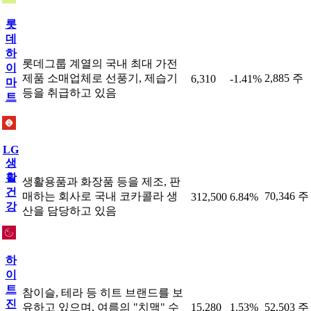
롯
데
하
롯데그룹 계열의 국내 최대 가전
이
제품 소매업체로 선풍기, 제습기
2,885 주
6,310
-1.41%
마
등을 취급하고 있음
트
LG
생
활
생활용품과 화장품 등을 제조, 판
건
매하는 회사로 국내 코카콜라 생
70,346 주
312,500
6.84%
강
산을 담당하고 있음
하
이
트
참이슬, 테라 등 히트 브랜드를 보
진
유하고 있으며, 여름의 "치맥" 수
15,280
1.53%
52,503 주