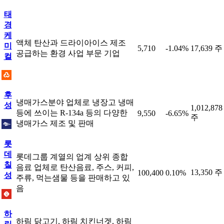
태
경
케
액체 탄산과 드라이아이스 제조
미
5,710
-1.04%
17,639 주
공급하는 환경 사업 부문 기업
컬
후
냉매가스분야 업체로 냉장고 냉매
성
1,012,878
등에 쓰이는 R-134a 등의 다양한
9,550
-6.65%
주
냉매가스 제조 및 판매
롯
데
롯데그룹 계열의 업계 상위 종합
칠
음료 업체로 탄산음료, 주스, 커피,
13,350 주
100,400
0.10%
성
주류, 먹는샘물 등을 판매하고 있
음
하
하림 닭고기, 하림 치킨너겟, 하림