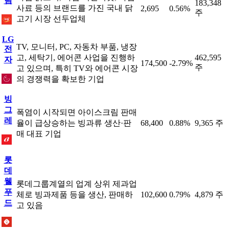
림
183,348
사료 등의 브랜드를 가진 국내 닭
2,695
0.56%
주
고기 시장 선두업체
LG
TV, 모니터, PC, 자동차 부품, 냉장
전
고, 세탁기, 에어콘 사업을 진행하
462,595
자
174,500
-2.79%
주
고 있으며, 특히 TV와 에어콘 시장
의 경쟁력을 확보한 기업
빙
그
폭염이 시작되면 아이스크림 판매
레
율이 급상승하는 빙과류 생산·판
68,400
0.88%
9,365 주
매 대표 기업
롯
데
웰
롯데그룹계열의 업계 상위 제과업
푸
체로 빙과제품 등을 생산, 판매하
102,600
0.79%
4,879 주
드
고 있음