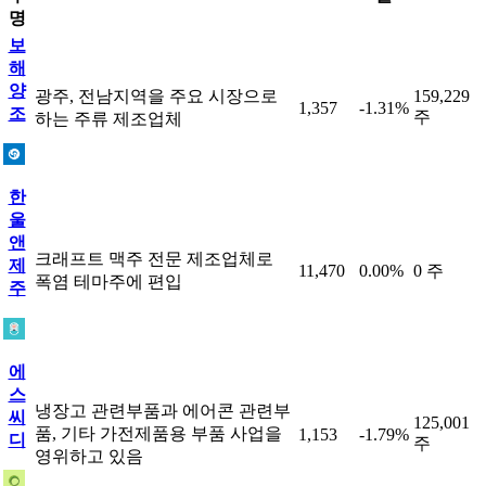
명
보
해
양
광주, 전남지역을 주요 시장으로
159,229
1,357
-1.31%
조
주
하는 주류 제조업체
한
울
앤
크래프트 맥주 전문 제조업체로
제
11,470
0.00%
0 주
폭염 테마주에 편입
주
에
스
냉장고 관련부품과 에어콘 관련부
씨
125,001
품, 기타 가전제품용 부품 사업을
1,153
-1.79%
디
주
영위하고 있음