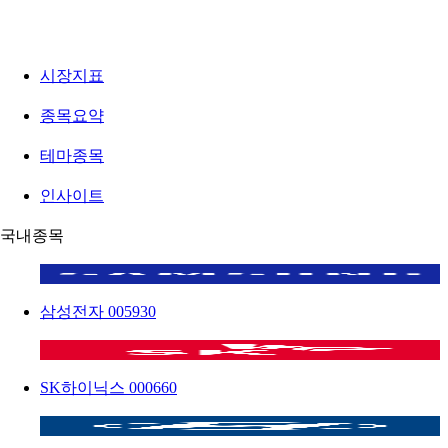
시장지표
종목요약
테마종목
인사이트
국내종목
삼성전자
005930
SK하이닉스
000660