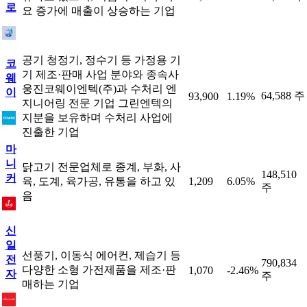
로
요 증가에 매출이 상승하는 기업
공기 청정기, 정수기 등 가정용 기
코
기 제조·판매 사업 분야와 종속사
웨
웅진코웨이엔텍(주)과 수처리 엔
이
64,588 주
93,900
1.19%
지니어링 전문 기업 그린엔텍의
지분을 보유하며 수처리 사업에
진출한 기업
마
니
닭고기 전문업체로 종계, 부화, 사
148,510
커
육, 도계, 육가공, 유통을 하고 있
1,209
6.05%
주
음
신
일
선풍기, 이동식 에어컨, 제습기 등
전
790,834
다양한 소형 가전제품을 제조·판
1,070
-2.46%
자
주
매하는 기업