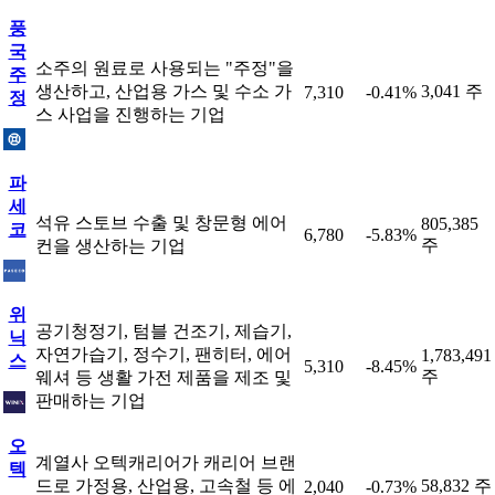
풍
국
소주의 원료로 사용되는 "주정"을
주
생산하고, 산업용 가스 및 수소 가
3,041 주
7,310
-0.41%
정
스 사업을 진행하는 기업
파
세
석유 스토브 수출 및 창문형 에어
805,385
코
6,780
-5.83%
주
컨을 생산하는 기업
위
공기청정기, 텀블 건조기, 제습기,
닉
자연가습기, 정수기, 팬히터, 에어
1,783,491
스
5,310
-8.45%
주
웨셔 등 생활 가전 제품을 제조 및
판매하는 기업
오
계열사 오텍캐리어가 캐리어 브랜
텍
드로 가정용, 산업용, 고속철 등 에
58,832 주
2,040
-0.73%