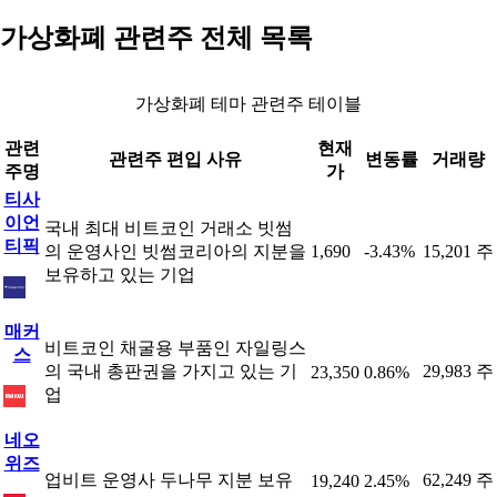
가상화폐 관련주 전체 목록
가상화폐 테마 관련주 테이블
관련
현재
관련주 편입 사유
변동률
거래량
주명
가
티사
이언
국내 최대 비트코인 거래소 빗썸
티픽
의 운영사인 빗썸코리아의 지분을
1,690
-3.43%
15,201 주
보유하고 있는 기업
매커
비트코인 채굴용 부품인 자일링스
스
의 국내 총판권을 가지고 있는 기
29,983 주
23,350
0.86%
업
네오
위즈
업비트 운영사 두나무 지분 보유
62,249 주
19,240
2.45%