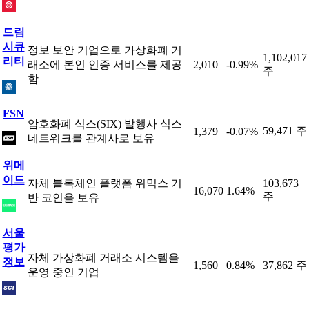
드림
시큐
정보 보안 기업으로 가상화폐 거
1,102,017
리티
래소에 본인 인증 서비스를 제공
2,010
-0.99%
주
함
FSN
암호화폐 식스(SIX) 발행사 식스
59,471 주
1,379
-0.07%
네트워크를 관계사로 보유
위메
이드
자체 블록체인 플랫폼 위믹스 기
103,673
16,070
1.64%
주
반 코인을 보유
서울
평가
자체 가상화폐 거래소 시스템을
정보
1,560
0.84%
37,862 주
운영 중인 기업