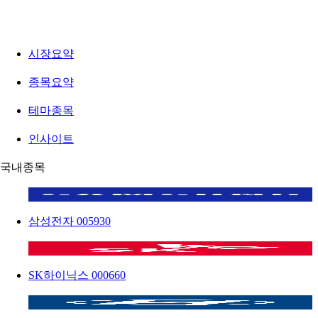
시장요약
종목요약
테마종목
인사이트
국내종목
삼성전자
005930
SK하이닉스
000660