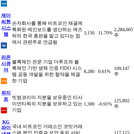
제이
씨현
손자회사를 통해 비트코인 채굴에
시스
특화된 메인보드를 생산하는 에즈
2,284,665
3,150
11.70%
템
주
락의 한국 총판을 맡고 있다는 점
에서 관련주로 언급됨
라온
블록체인 전문 기업 더루프와 블
시큐
록체인 기반 생체 인증 FIDO 시스
109,147
어
8,280
0.61%
주
템 공동 개발을 위한 협약을 체결
한 기업
위지
빗썸코리아 지분을 보유중인 티사
트
125,892
이언티픽의 지분을 보유하고 있는
1,300
-0.91%
주
기업
KG
국내 비트코인 거래소인 코빗거래
파이
소에 본인 인증과 보안 등의 서비
117,115
낸셜