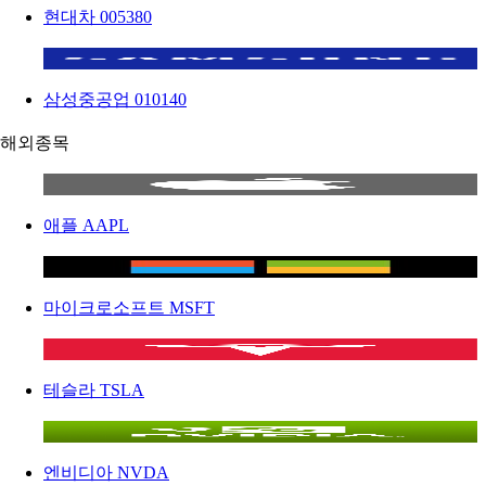
현대차
005380
삼성중공업
010140
해외종목
애플
AAPL
마이크로소프트
MSFT
테슬라
TSLA
엔비디아
NVDA