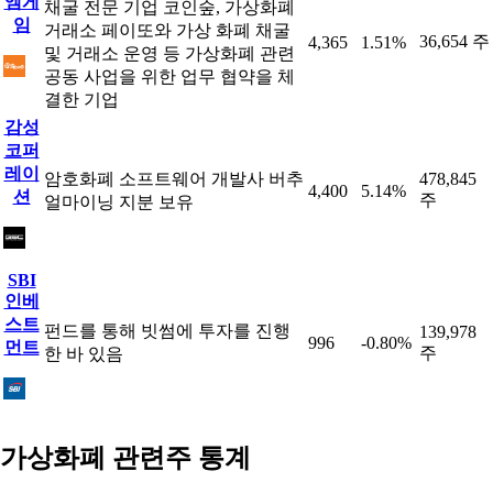
엠게
채굴 전문 기업 코인숲, 가상화폐
임
거래소 페이또와 가상 화폐 채굴
36,654 주
4,365
1.51%
및 거래소 운영 등 가상화폐 관련
공동 사업을 위한 업무 협약을 체
결한 기업
감성
코퍼
레이
암호화폐 소프트웨어 개발사 버추
478,845
4,400
5.14%
션
주
얼마이닝 지분 보유
SBI
인베
스트
펀드를 통해 빗썸에 투자를 진행
139,978
996
-0.80%
먼트
주
한 바 있음
가상화폐 관련주 통계