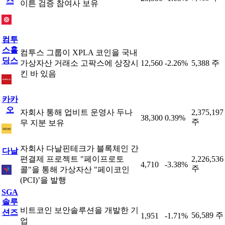
스
이튼 검증 참여사 보유
컴투
스홀
컴투스 그룹이 XPLA 코인을 국내
딩스
가상자산 거래소 고팍스에 상장시
12,560
-2.26%
5,388 주
킨 바 있음
카카
오
자회사 통해 업비트 운영사 두나
2,375,197
38,300
0.39%
주
무 지분 보유
자회사 다날핀테크가 블록체인 간
다날
편결제 프로젝트 "페이프로토
2,226,536
4,710
-3.38%
주
콜"을 통해 가상자산 "페이코인
(PCI)’을 발행
SGA
솔루
비트코인 보안솔루션을 개발한 기
션즈
56,589 주
1,951
-1.71%
업