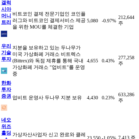
갤럭
시아
비트코인 결제 전문기업인 코인플
머니
212,644
러그와 비트코인 결제서비스 제공
5,080
-0.97%
트리
주
을 위한 MOU를 체결한 기업
우리
지분을 보유하고 있는 두나무가
기술
미국 가상화폐 거래소 비트렉스
277,258
투자
(Bittrex)와 독점 제휴를 통해 국내
4,655
0.43%
주
가상화폐 거래소 "업비트"를 운영
중
한화
투자
633,286
증권
업비트 운영사 두나무 지분 보유
4,430
0.23%
주
네오
위즈
홀딩
가상자산사업자 신고 완료와 클레
7,413 주
23,550
-1.05%