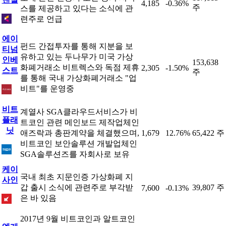
4,185
-0.36%
주
스를 제공하고 있다는 소식에 관
련주로 언급
에이
펀드 간접투자를 통해 지분을 보
티넘
유하고 있는 두나무가 미국 가상
인베
153,638
화폐거래소 비트렉스와 독점 제휴
2,305
-1.50%
스트
주
를 통해 국내 가상화폐거래소 "업
비트"를 운영중
비트
계열사 SGA클라우드서비스가 비
플래
트코인 관련 메인보드 제작업체인
닛
애즈락과 총판계약을 체결했으며,
1,679
12.76%
65,422 주
비트코인 보안솔루션 개발업체인
SGA솔루션즈를 자회사로 보유
케이
국내 최초 지문인증 가상화폐 지
사인
갑 출시 소식에 관련주로 부각받
39,807 주
7,600
-0.13%
은 바 있음
2017년 9월 비트코인과 알트코인