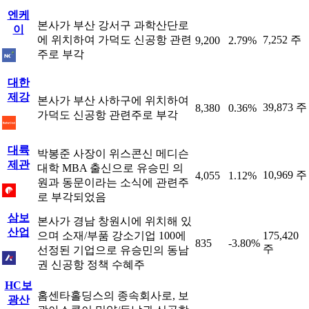
엔케
본사가 부산 강서구 과학산단로
이
에 위치하여 가덕도 신공항 관련
7,252 주
9,200
2.79%
주로 부각
대한
제강
본사가 부산 사하구에 위치하여
39,873 주
8,380
0.36%
가덕도 신공항 관련주로 부각
대륙
박봉준 사장이 위스콘신 메디슨
제관
대학 MBA 출신으로 유승민 의
10,969 주
4,055
1.12%
원과 동문이라는 소식에 관련주
로 부각되었음
삼보
본사가 경남 창원시에 위치해 있
산업
으며 소재/부품 강소기업 100에
175,420
835
-3.80%
주
선정된 기업으로 유승민의 동남
권 신공항 정책 수혜주
HC보
홈센타홀딩스의 종속회사로, 보
광산