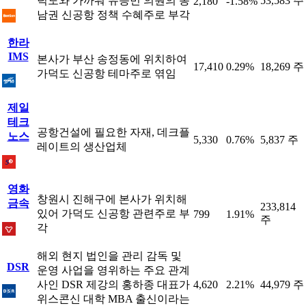
덕도와 가까워 유승민 의원의 동
53,583 주
2,180
-1.58%
남권 신공항 정책 수혜주로 부각
한라
IMS
본사가 부산 송정동에 위치하여
17,410
0.29%
18,269 주
가덕도 신공항 테마주로 엮임
제일
테크
공항건설에 필요한 자재, 데크플
노스
5,330
0.76%
5,837 주
레이트의 생산업체
영화
창원시 진해구에 본사가 위치해
금속
233,814
있어 가덕도 신공항 관련주로 부
799
1.91%
주
각
해외 현지 법인을 관리 감독 및
DSR
운영 사업을 영위하는 주요 관계
사인 DSR 제강의 홍하종 대표가
4,620
2.21%
44,979 주
위스콘신 대학 MBA 출신이라는