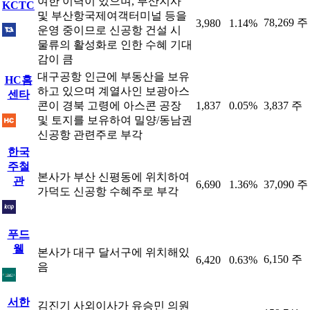
여한 이력이 있으며, 부산지사
KCTC
및 부산항국제여객터미널 등을
78,269 주
3,980
1.14%
운영 중이므로 신공항 건설 시
물류의 활성화로 인한 수혜 기대
감이 큼
대구공항 인근에 부동산을 보유
HC홈
하고 있으며 계열사인 보광아스
센타
콘이 경북 고령에 아스콘 공장
1,837
0.05%
3,837 주
및 토지를 보유하여 밀양/동남권
신공항 관련주로 부각
한국
주철
본사가 부산 신평동에 위치하여
관
6,690
1.36%
37,090 주
가덕도 신공항 수혜주로 부각
푸드
웰
본사가 대구 달서구에 위치해있
6,150 주
6,420
0.63%
음
서한
김진기 사외이사가 유승민 의원