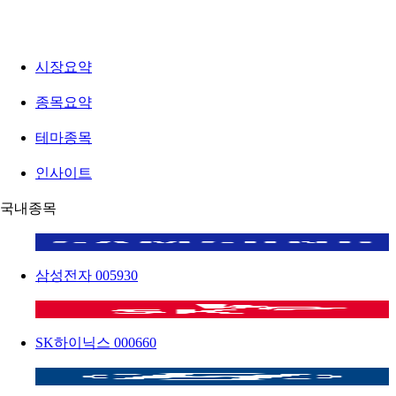
시장요약
종목요약
테마종목
인사이트
국내종목
삼성전자
005930
SK하이닉스
000660