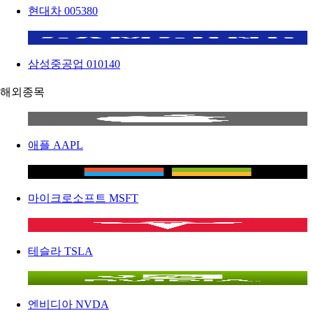
현대차
005380
삼성중공업
010140
해외종목
애플
AAPL
마이크로소프트
MSFT
테슬라
TSLA
엔비디아
NVDA