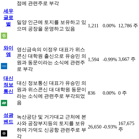
점에 관련주로 부각
세우
글로
밀양 인근에 토지를 보유하고 있
벌
1,211
0.00%
12,786 주
으며 공장을 운영하고 있음
와이
영신금속의 이정우 대표가 위스
엠
콘신 대학원 출신으로 유승민 의
3,667 주
1,594
-0.99%
원과 동문이라는 소식에 관련주
로 부각
대신
대신 정보통신 대표가 유승민 의
정보
원과 위스콘신 대 대학원 동문이
통신
836
0.00%
0 주
라는 소식에 관련주로 부각되었
음
성광
녹산공단 및 거가대교 근처에 본
벤드
사와 공장부지등의 토지를 보유
167,675
26,650
-0.93%
주
하며 가덕도 신공항 관련주로 부
각