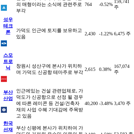
159,741
의 매형이라는 소식에 관련주로
764
-0.52%
주
부각
성우
테크
가덕도 인근에 토지를 보유하고
론
2,430
-1.22%
6,475 주
있음
스모
트로
창원시 성산구에 본사가 위치하
167,074
닉
2,615
0.38%
주
며 가덕도 신공항 테마주로 부각
인근에있는 건설 관련업체로, 가
부산
덕도가 신공항으로 선정 될 경우
산업
에 따른 레미콘 등 건설/건축자
40,200
-3.48%
3,470 주
재의 사업 수혜 기대감에 주목받
고 있음
한국
부산 신평에 본사가 위치하여 가
선재