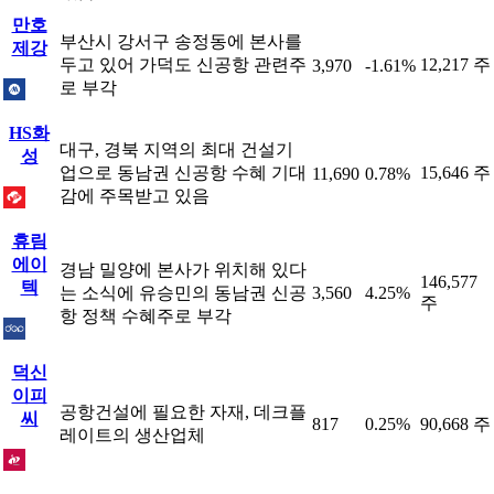
만호
부산시 강서구 송정동에 본사를
제강
두고 있어 가덕도 신공항 관련주
12,217 주
3,970
-1.61%
로 부각
HS화
대구, 경북 지역의 최대 건설기
성
업으로 동남권 신공항 수혜 기대
15,646 주
11,690
0.78%
감에 주목받고 있음
휴림
에이
경남 밀양에 본사가 위치해 있다
146,577
텍
는 소식에 유승민의 동남권 신공
3,560
4.25%
주
항 정책 수혜주로 부각
덕신
이피
공항건설에 필요한 자재, 데크플
씨
817
0.25%
90,668 주
레이트의 생산업체