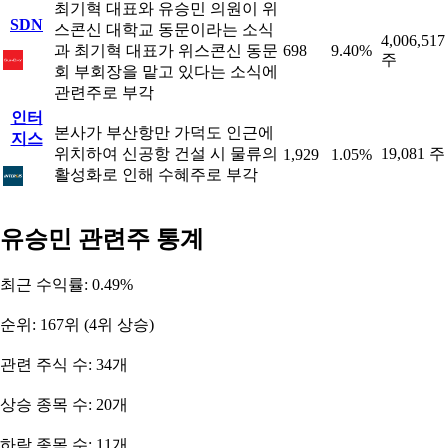
최기혁 대표와 유승민 의원이 위
SDN
스콘신 대학교 동문이라는 소식
4,006,517
과 최기혁 대표가 위스콘신 동문
698
9.40%
주
회 부회장을 맡고 있다는 소식에
관련주로 부각
인터
본사가 부산항만 가덕도 인근에
지스
위치하여 신공항 건설 시 물류의
19,081 주
1,929
1.05%
활성화로 인해 수혜주로 부각
유승민 관련주 통계
최근 수익률: 0.49%
순위: 167위 (4위 상승)
관련 주식 수: 34개
상승 종목 수: 20개
하락 종목 수: 11개