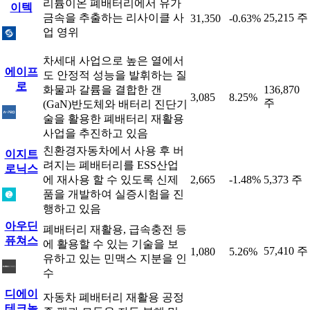
리튬이온 폐배터리에서 유가
이텍
금속을 추출하는 리사이클 사
25,215 주
31,350
-0.63%
업 영위
차세대 사업으로 높은 열에서
에이프
도 안정적 성능을 발휘하는 질
로
화물과 갈륨을 결합한 갠
136,870
3,085
8.25%
주
(GaN)반도체와 배터리 진단기
술을 활용한 폐배터리 재활용
사업을 추진하고 있음
친환경자동차에서 사용 후 버
이지트
려지는 폐배터리를 ESS산업
로닉스
에 재사용 할 수 있도록 신제
2,665
-1.48%
5,373 주
품을 개발하여 실증시험을 진
행하고 있음
아우딘
폐배터리 재활용, 급속충전 등
퓨쳐스
에 활용할 수 있는 기술을 보
57,410 주
1,080
5.26%
유하고 있는 민맥스 지분을 인
수
디에이
자동차 폐배터리 재활용 공정
테크놀