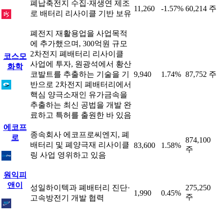
폐납축전지 수집·재생연 제조
11,260
-1.57%
60,214 주
로 배터리 리사이클 기반 보유
폐전지 재활용업을 사업목적
에 추가했으며, 300억원 규모
2차전지 폐배터리 리사이클
코스모
사업에 투자, 원광석에서 황산
화학
코발트를 추출하는 기술을 기
9,940
1.74%
87,752 주
반으로 2차전지 폐배터리에서
핵심 양극소재인 유가금속을
추출하는 최신 공법을 개발 완
료하고 특허를 출원한 바 있음
에코프
종속회사 에코프로씨엔지, 폐
로
874,100
배터리 및 폐양극재 리사이클
83,600
1.58%
주
링 사업 영위하고 있음
원익피
앤이
성일하이텍과 폐배터리 진단·
275,250
1,990
0.45%
주
고속방전기 개발 협력