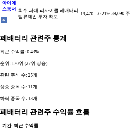
아이에
스동서
회수-파쇄-리사이클 폐배터리
39,090 주
19,470
-0.21%
밸류체인 투자 확보
폐배터리 관련주 통계
최근 수익률: 0.43%
순위: 170위 (27위 상승)
관련 주식 수: 25개
상승 종목 수: 11개
하락 종목 수: 13개
폐배터리 관련주 수익률 흐름
기간
최근 수익률