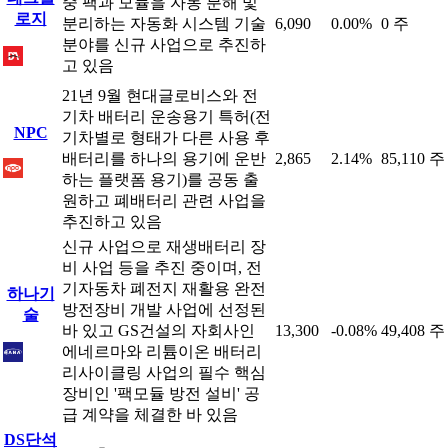
중 팩과 모듈을 자동 분해 및
로지
분리하는 자동화 시스템 기술
6,090
0.00%
0 주
분야를 신규 사업으로 추진하
고 있음
21년 9월 현대글로비스와 전
기차 배터리 운송용기 특허(전
NPC
기차별로 형태가 다른 사용 후
배터리를 하나의 용기에 운반
2,865
2.14%
85,110 주
하는 플랫폼 용기)를 공동 출
원하고 폐배터리 관련 사업을
추진하고 있음
신규 사업으로 재생배터리 장
비 사업 등을 추진 중이며, 전
기자동차 폐전지 재활용 완전
하나기
방전장비 개발 사업에 선정된
술
바 있고 GS건설의 자회사인
13,300
-0.08%
49,408 주
에네르마와 리튬이온 배터리
리사이클링 사업의 필수 핵심
장비인 '팩모듈 방전 설비' 공
급 계약을 체결한 바 있음
DS단석