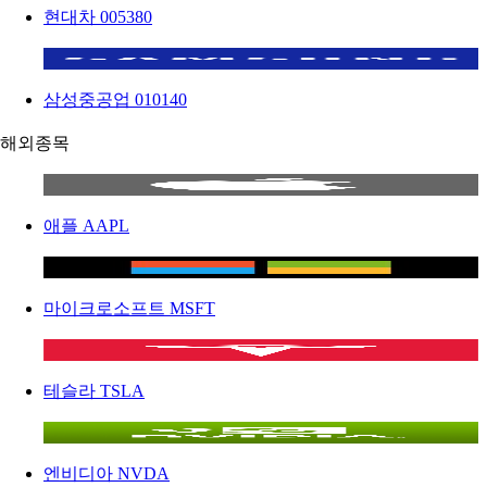
현대차
005380
삼성중공업
010140
해외종목
애플
AAPL
마이크로소프트
MSFT
테슬라
TSLA
엔비디아
NVDA