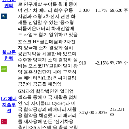
로 연구개발 분야를 확대 중이
엔티
며 전기차 배터리 회수 유통
3,030
1.17%
69,620 주
사업과 소형 2차전지 관련 화
재를 진압할 수 있는 '중소형
리튬이온배터리 화재진압매
트 사업도 함께 영위하고 있음
포스코 HY클린메탈과 2차전
지 양극재 소재 결정화 설비
웰크론
공급계약을 체결한 바 있으며
한텍
수주한 양극재 소재 결정화 설
85,765 주
910
-2.15%
비는 포스코HY클린메탈이 광
양 율촌산업단지 내에 구축하
는 폐배터리(LiB) 리싸이클링
공장에 공급될 예정임
GM과의 합작법인인 얼티엄
셀즈를 통해 미국 재활용 업체
LG에너
인 ‘리-사이클(Li-Cycle’)과 미
지솔루
국 합작공장의 폐배터리 재활
212,231
션
345,000
2.83%
주
용 협약을 체결했고 폐배터리
를 재사용해 만든 ‘전기차용
충전 ESS 시스템’을 충북 오창