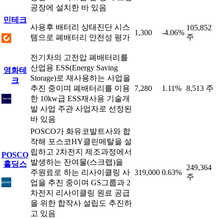
공장에 설치한 바 있음
민테크
사용후 배터리 상태진단 시스
105,852
1,300
-4.06%
주
템으로 폐배터리 안전성 평가
전기차의 고전압 폐배터리를
산업용 ESS(Energy Saving
영화테
Storage)로 재사용하는 사업을
크
추진 중이며 폐배터리를 이용
7,280
1.11%
8,513 주
한 10kw급 ESS재사용 기술개
발 사업 주관 사업자로 선정된
바 있음
POSCO가 화유코발트사와 합
작해 포스코HY클린메탈을 설
립하고 2차전지 제조과정에서
POSCO
발생하는 잔여물(스크랩)을
홀딩스
249,364
주원료로 하는 리사이클링 사
319,000
0.63%
주
업을 추진 중이며 GS그룹과 2
차전지 리사이클링 원료 공급
을 위한 합작사 설립도 추진하
고 있음