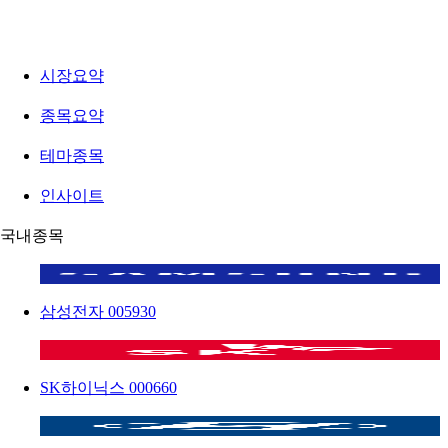
시장요약
종목요약
테마종목
인사이트
국내종목
삼성전자
005930
SK하이닉스
000660