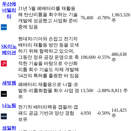
두산에
21년 5월 폐배터리를 재활용
너빌리
해 탄산리튬을 회수하는 기술
1,963,326
티
76,400
-0.78%
주
개발에 성공했고 사업화 준비
중에 있음
현대차/기아와 손잡고 전기차
배터리 재활용 방안 등을 모색
SK이노
하기 위해 협력하고 있으며,
베이션
486,638
그동안 정유 공장 운영으로 축
108,600
-0.55%
주
적한 기술을 바탕으로 수산화
리튬 회수 기술도 자체 개발해
54건의 특허를 출원한 바 있음
새빗켐
폐배터리 재활용으로 니켈·코
발트·리튬화합물 회수 사업 영
13,500
-2.88%
8,811 주
위
나노팀
전기차 배터리팩용 갭필러·갭
141,425
패드 공급 기반과 양산 경험
4,950
-0.50%
주
보유
성일하