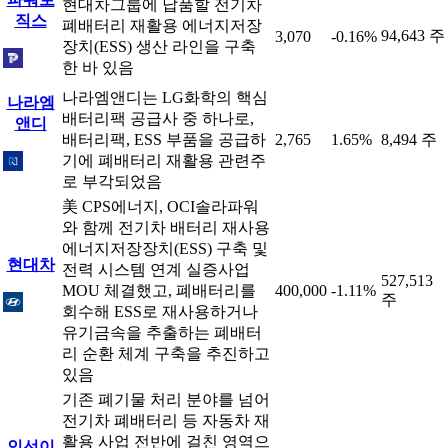
현대차그룹에 납품할 전기차
직스
폐배터리 재활용 에너지저장
94,643 주
3,070
-0.16%
장치(ESS) 생산 라인을 구축
한 바 있음
나라엠앤디는 LG화학의 핵심
나라엠
배터리팩 공급사 중 하나로,
앤디
배터리팩, ESS 부품을 공급하
2,765
1.65%
8,494 주
기에 폐배터리 재활용 관련주
로 부각되었음
美 CPS에너지, OCI솔라파워
와 함께 전기차 배터리 재사용
에너지저장장치(ESS) 구축 및
현대차
전력 시스템 연계 실증사업
527,513
MOU 체결했고, 폐배터리를
400,000
-1.11%
주
회수해 ESS로 재사용하거나
유기금속을 추출하는 폐배터
리 순환 체계 구축을 추진하고
있음
기존 폐기물 처리 분야를 넘어
전기차 폐배터리 등 자동차 재
활용 사업 전반에 걸친 영역으
인선이