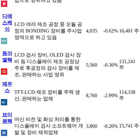
업으로 영위하고 있음
디에
스케
LCD 여러 제조 공정 중 모듈 공
이
정의 BONDING 장비를 주사업
4,035
-0.62%
16,401 주
영역으로 하고 있음
동아
LCD 검사 장비, OLED 검사 장
엘텍
비 등 디스플레이 제조 공정상
131,241
5,560
-0.36%
주
주로 후공정의 검사 장비를 제
조, 판매하는 사업 영위
제우
스
TFT-LCD 제조 장비를 주력 생
114,338
8,760
-2.99%
주
산, 판매하는 업체
브이
머신 비전 및 화상 처리를 통한
원텍
디스플레이 검사 소프트웨어 개
15,741 주
3,800
-0.26%
발 및 장비 제작업체