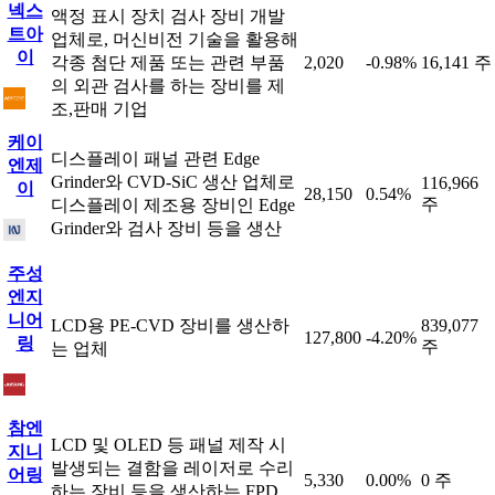
넥스
액정 표시 장치 검사 장비 개발
트아
업체로, 머신비전 기술을 활용해
이
각종 첨단 제품 또는 관련 부품
2,020
-0.98%
16,141 주
의 외관 검사를 하는 장비를 제
조,판매 기업
케이
디스플레이 패널 관련 Edge
엔제
Grinder와 CVD-SiC 생산 업체로
116,966
이
28,150
0.54%
주
디스플레이 제조용 장비인 Edge
Grinder와 검사 장비 등을 생산
주성
엔지
니어
LCD용 PE-CVD 장비를 생산하
839,077
127,800
-4.20%
링
주
는 업체
참엔
LCD 및 OLED 등 패널 제작 시
지니
발생되는 결함을 레이저로 수리
어링
5,330
0.00%
0 주
하는 장비 등을 생산하는 FPD