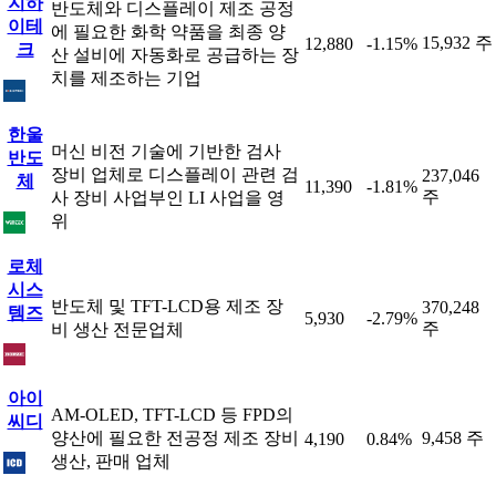
지하
반도체와 디스플레이 제조 공정
이테
에 필요한 화학 약품을 최종 양
15,932 주
12,880
-1.15%
크
산 설비에 자동화로 공급하는 장
치를 제조하는 기업
한울
머신 비전 기술에 기반한 검사
반도
장비 업체로 디스플레이 관련 검
237,046
체
11,390
-1.81%
주
사 장비 사업부인 LI 사업을 영
위
로체
시스
반도체 및 TFT-LCD용 제조 장
370,248
템즈
5,930
-2.79%
주
비 생산 전문업체
아이
AM-OLED, TFT-LCD 등 FPD의
씨디
양산에 필요한 전공정 제조 장비
9,458 주
4,190
0.84%
생산, 판매 업체