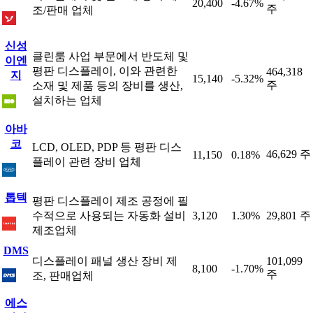
20,400
-4.67%
주
조/판매 업체
신성
클린룸 사업 부문에서 반도체 및
이엔
평판 디스플레이, 이와 관련한
464,318
지
15,140
-5.32%
주
소재 및 제품 등의 장비를 생산,
설치하는 업체
아바
코
LCD, OLED, PDP 등 평판 디스
46,629 주
11,150
0.18%
플레이 관련 장비 업체
톱텍
평판 디스플레이 제조 공정에 필
수적으로 사용되는 자동화 설비
3,120
1.30%
29,801 주
제조업체
DMS
디스플레이 패널 생산 장비 제
101,099
8,100
-1.70%
주
조, 판매업체
에스