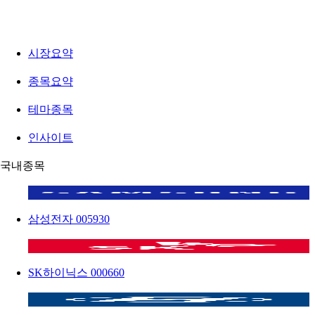
시장요약
종목요약
테마종목
인사이트
국내종목
삼성전자
005930
SK하이닉스
000660