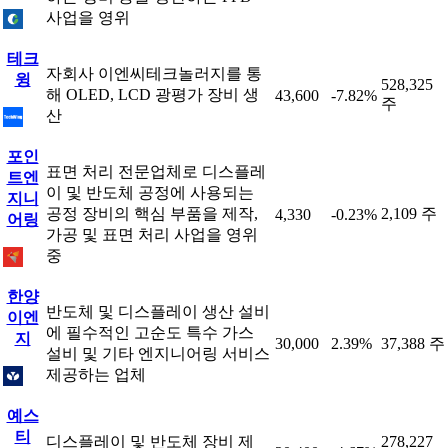
사업을 영위
테크
자회사 이엔씨테크놀러지를 통
윙
528,325
해 OLED, LCD 광평가 장비 생
43,600
-7.82%
주
산
포인
표면 처리 전문업체로 디스플레
트엔
이 및 반도체 공정에 사용되는
지니
공정 장비의 핵심 부품을 제작,
2,109 주
4,330
-0.23%
어링
가공 및 표면 처리 사업을 영위
중
한양
반도체 및 디스플레이 생산 설비
이엔
에 필수적인 고순도 특수 가스
지
30,000
2.39%
37,388 주
설비 및 기타 엔지니어링 서비스
제공하는 업체
예스
티
디스플레이 및 반도체 장비 제
278,227