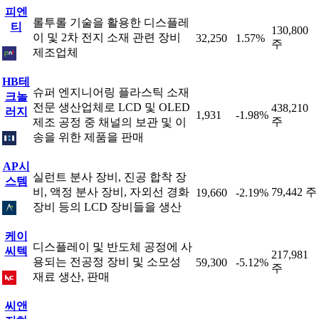
피엔
롤투롤 기술을 활용한 디스플레
티
130,800
이 및 2차 전지 소재 관련 장비
32,250
1.57%
주
제조업체
HB테
슈퍼 엔지니어링 플라스틱 소재
크놀
전문 생산업체로 LCD 및 OLED
438,210
러지
1,931
-1.98%
주
제조 공정 중 채널의 보관 및 이
송을 위한 제품을 판매
AP시
실런트 분사 장비, 진공 합착 장
스템
비, 액정 분사 장비, 자외선 경화
79,442 주
19,660
-2.19%
장비 등의 LCD 장비들을 생산
케이
디스플레이 및 반도체 공정에 사
씨텍
217,981
용되는 전공정 장비 및 소모성
59,300
-5.12%
주
재료 생산, 판매
씨앤