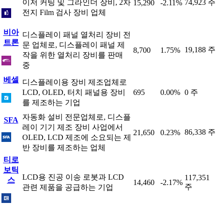
이저 커팅 및 그라인더 장비, 2차
74,923 주
15,290
-2.11%
전지 Film 검사 장비 업체
비아
디스플레이 패널 열처리 장비 전
트론
문 업체로, 디스플레이 패널 제
19,188 주
8,700
1.75%
작을 위한 열처리 장비를 판매
중
베셀
디스플레이용 장비 제조업체로
LCD, OLED, 터치 패널용 장비
695
0.00%
0 주
를 제조하는 기업
자동화 설비 전문업체로, 디스플
SFA
레이 기기 제조 장비 사업에서
86,338 주
21,650
0.23%
OLED, LCD 제조에 소요되는 제
반 장비를 제조하는 업체
티로
보틱
LCD용 진공 이송 로봇과 LCD
117,351
스
14,460
-2.17%
주
관련 제품을 공급하는 기업