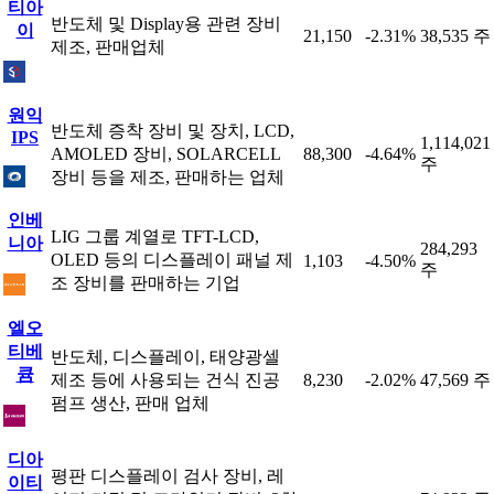
티아
반도체 및 Display용 관련 장비
이
21,150
-2.31%
38,535 주
제조, 판매업체
원익
반도체 증착 장비 및 장치, LCD,
IPS
1,114,021
AMOLED 장비, SOLARCELL
88,300
-4.64%
주
장비 등을 제조, 판매하는 업체
인베
LIG 그룹 계열로 TFT-LCD,
니아
284,293
OLED 등의 디스플레이 패널 제
1,103
-4.50%
주
조 장비를 판매하는 기업
엘오
티베
반도체, 디스플레이, 태양광셀
큠
제조 등에 사용되는 건식 진공
8,230
-2.02%
47,569 주
펌프 생산, 판매 업체
디아
평판 디스플레이 검사 장비, 레
이티