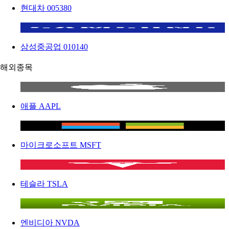
현대차
005380
삼성중공업
010140
해외종목
애플
AAPL
마이크로소프트
MSFT
테슬라
TSLA
엔비디아
NVDA