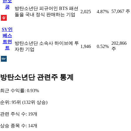
손오
공
방탄소년단 피규어인 BTS 패션
57,067 주
2,025
4.87%
돌을 국내 정식 판매하는 기업
SV인
베스
트먼
방탄소년단 소속사 하이브에 투
202,866
1,946
0.52%
트
주
자한 기업
방탄소년단 관련주 통계
최근 수익률: 0.93%
순위: 95위 (132위 상승)
관련 주식 수: 19개
상승 종목 수: 14개