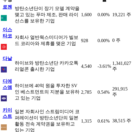
로젠
방탄소년단이 장기 모델 계약을
맺고 있는 푸마 제조, 판매 라이
1,600
0.00%
19,221 주
선스를 보유한 기업
이스
타코
자회사 얼반웍스미디어가 빌보
0 주
928
0.00%
드 코리아와 제휴를 맺은 기업
다날
하이브와 방탄소년단 카카오톡
1,341,027
4,540
-3.61%
주
리얼콘 출시한 기업
디에
하이브에 40억 원을 투자한 SV
스엠
291,915
인 베스트먼트의 지분을 보유하
2,785
0.54%
주
고 있는 기업
키이
일본 자회사인 스트림미디어 코
스트
퍼레이션이 방탄소년단의 일본
38,515 주
1,315
0.61%
활동 전속 계약권을 보유하고
있는 기업