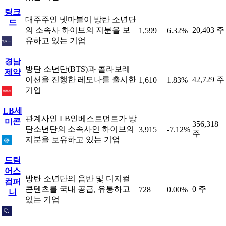
링크
대주주인 넷마블이 방탄 소년단
드
의 소속사 하이브의 지분을 보
20,403 주
1,599
6.32%
유하고 있는 기업
경남
방탄 소년단(BTS)과 콜라보레
제약
이션을 진행한 레모나를 출시한
42,729 주
1,610
1.83%
기업
LB세
관계사인 LB인베스트먼트가 방
미콘
356,318
탄소년단의 소속사인 하이브의
3,915
-7.12%
주
지분을 보유하고 있는 기업
드림
어스
방탄 소년단의 음반 및 디지컬
컴퍼
콘텐츠를 국내 공급, 유통하고
0 주
728
0.00%
니
있는 기업