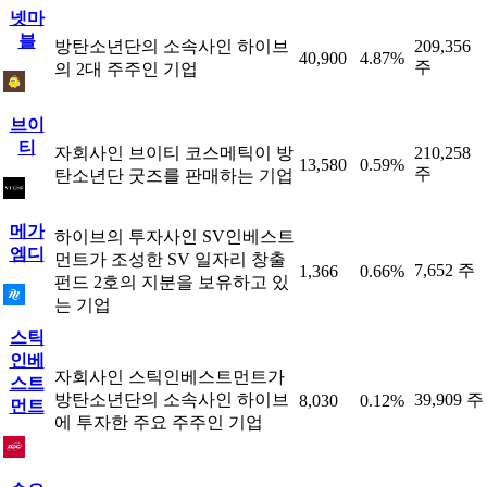
넷마
블
방탄소년단의 소속사인 하이브
209,356
40,900
4.87%
주
의 2대 주주인 기업
브이
티
자회사인 브이티 코스메틱이 방
210,258
13,580
0.59%
주
탄소년단 굿즈를 판매하는 기업
메가
하이브의 투자사인 SV인베스트
엠디
먼트가 조성한 SV 일자리 창출
7,652 주
1,366
0.66%
펀드 2호의 지분을 보유하고 있
는 기업
스틱
인베
자회사인 스틱인베스트먼트가
스트
방탄소년단의 소속사인 하이브
39,909 주
8,030
0.12%
먼트
에 투자한 주요 주주인 기업