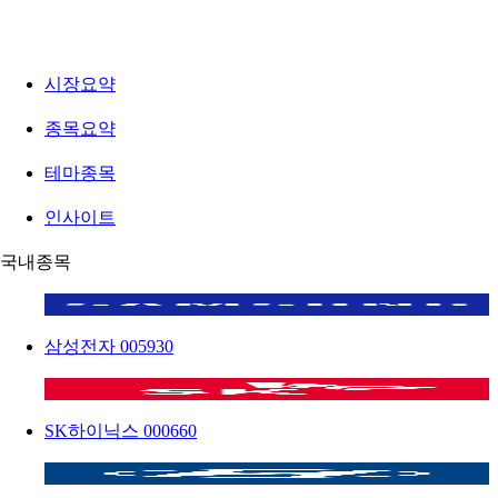
시장요약
종목요약
테마종목
인사이트
국내종목
삼성전자
005930
SK하이닉스
000660