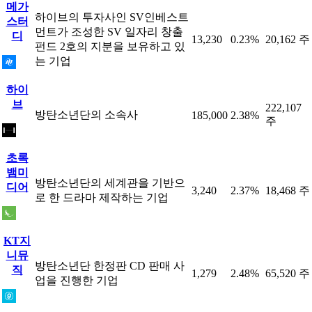
메가
하이브의 투자사인 SV인베스트
스터
먼트가 조성한 SV 일자리 창출
디
13,230
0.23%
20,162 주
펀드 2호의 지분을 보유하고 있
는 기업
하이
브
222,107
방탄소년단의 소속사
185,000
2.38%
주
초록
뱀미
방탄소년단의 세계관을 기반으
디어
3,240
2.37%
18,468 주
로 한 드라마 제작하는 기업
KT지
니뮤
방탄소년단 한정판 CD 판매 사
직
1,279
2.48%
65,520 주
업을 진행한 기업