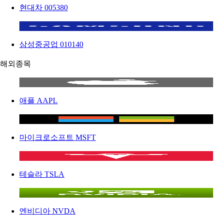
현대차
005380
삼성중공업
010140
해외종목
애플
AAPL
마이크로소프트
MSFT
테슬라
TSLA
엔비디아
NVDA