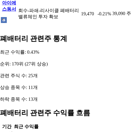
아이에
스동서
회수-파쇄-리사이클 폐배터리
39,090 주
19,470
-0.21%
밸류체인 투자 확보
폐배터리 관련주 통계
최근 수익률: 0.43%
순위: 170위 (27위 상승)
관련 주식 수: 25개
상승 종목 수: 11개
하락 종목 수: 13개
폐배터리 관련주 수익률 흐름
기간
최근 수익률