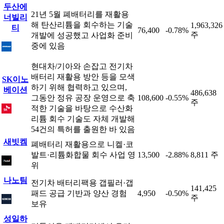
두산에
21년 5월 폐배터리를 재활용
너빌리
해 탄산리튬을 회수하는 기술
1,963,326
티
76,400
-0.78%
주
개발에 성공했고 사업화 준비
중에 있음
현대차/기아와 손잡고 전기차
배터리 재활용 방안 등을 모색
SK이노
하기 위해 협력하고 있으며,
베이션
486,638
그동안 정유 공장 운영으로 축
108,600
-0.55%
주
적한 기술을 바탕으로 수산화
리튬 회수 기술도 자체 개발해
54건의 특허를 출원한 바 있음
새빗켐
폐배터리 재활용으로 니켈·코
발트·리튬화합물 회수 사업 영
13,500
-2.88%
8,811 주
위
나노팀
전기차 배터리팩용 갭필러·갭
141,425
패드 공급 기반과 양산 경험
4,950
-0.50%
주
보유
성일하