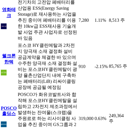
전기차의 고전압 폐배터리를
산업용 ESS(Energy Saving
영화테
Storage)로 재사용하는 사업을
크
추진 중이며 폐배터리를 이용
7,280
1.11%
8,513 주
한 10kw급 ESS재사용 기술개
발 사업 주관 사업자로 선정된
바 있음
포스코 HY클린메탈과 2차전
지 양극재 소재 결정화 설비
웰크론
공급계약을 체결한 바 있으며
한텍
수주한 양극재 소재 결정화 설
85,765 주
910
-2.15%
비는 포스코HY클린메탈이 광
양 율촌산업단지 내에 구축하
는 폐배터리(LiB) 리싸이클링
공장에 공급될 예정임
POSCO가 화유코발트사와 합
작해 포스코HY클린메탈을 설
립하고 2차전지 제조과정에서
POSCO
발생하는 잔여물(스크랩)을
홀딩스
249,364
주원료로 하는 리사이클링 사
319,000
0.63%
주
업을 추진 중이며 GS그룹과 2