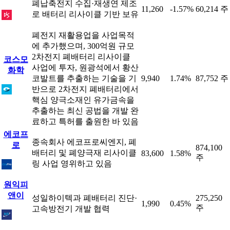
폐납축전지 수집·재생연 제조
11,260
-1.57%
60,214 주
로 배터리 리사이클 기반 보유
폐전지 재활용업을 사업목적
에 추가했으며, 300억원 규모
2차전지 폐배터리 리사이클
코스모
사업에 투자, 원광석에서 황산
화학
코발트를 추출하는 기술을 기
9,940
1.74%
87,752 주
반으로 2차전지 폐배터리에서
핵심 양극소재인 유가금속을
추출하는 최신 공법을 개발 완
료하고 특허를 출원한 바 있음
에코프
종속회사 에코프로씨엔지, 폐
로
874,100
배터리 및 폐양극재 리사이클
83,600
1.58%
주
링 사업 영위하고 있음
원익피
앤이
성일하이텍과 폐배터리 진단·
275,250
1,990
0.45%
주
고속방전기 개발 협력