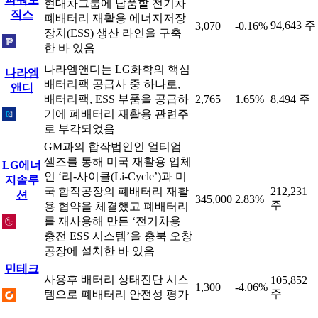
현대차그룹에 납품할 전기차
직스
폐배터리 재활용 에너지저장
94,643 주
3,070
-0.16%
장치(ESS) 생산 라인을 구축
한 바 있음
나라엠앤디는 LG화학의 핵심
나라엠
배터리팩 공급사 중 하나로,
앤디
배터리팩, ESS 부품을 공급하
2,765
1.65%
8,494 주
기에 폐배터리 재활용 관련주
로 부각되었음
GM과의 합작법인인 얼티엄
셀즈를 통해 미국 재활용 업체
LG에너
인 ‘리-사이클(Li-Cycle’)과 미
지솔루
국 합작공장의 폐배터리 재활
212,231
션
345,000
2.83%
주
용 협약을 체결했고 폐배터리
를 재사용해 만든 ‘전기차용
충전 ESS 시스템’을 충북 오창
공장에 설치한 바 있음
민테크
사용후 배터리 상태진단 시스
105,852
1,300
-4.06%
주
템으로 폐배터리 안전성 평가