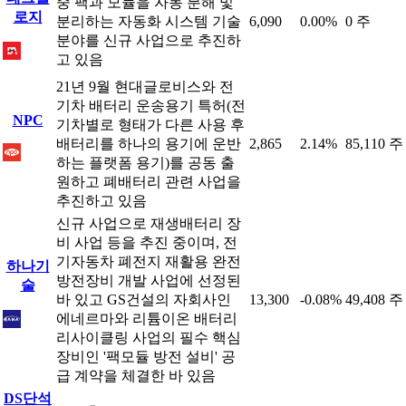
중 팩과 모듈을 자동 분해 및
로지
분리하는 자동화 시스템 기술
6,090
0.00%
0 주
분야를 신규 사업으로 추진하
고 있음
21년 9월 현대글로비스와 전
기차 배터리 운송용기 특허(전
NPC
기차별로 형태가 다른 사용 후
배터리를 하나의 용기에 운반
2,865
2.14%
85,110 주
하는 플랫폼 용기)를 공동 출
원하고 폐배터리 관련 사업을
추진하고 있음
신규 사업으로 재생배터리 장
비 사업 등을 추진 중이며, 전
기자동차 폐전지 재활용 완전
하나기
방전장비 개발 사업에 선정된
술
바 있고 GS건설의 자회사인
13,300
-0.08%
49,408 주
에네르마와 리튬이온 배터리
리사이클링 사업의 필수 핵심
장비인 '팩모듈 방전 설비' 공
급 계약을 체결한 바 있음
DS단석