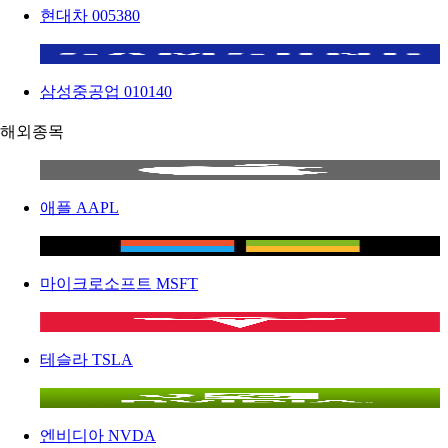
현대차
005380
삼성중공업
010140
해외종목
애플
AAPL
마이크로소프트
MSFT
테슬라
TSLA
엔비디아
NVDA