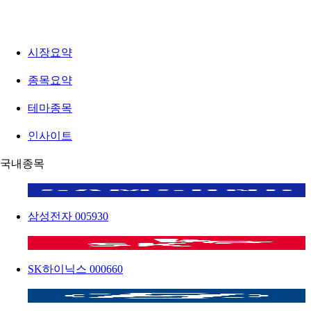
시장요약
종목요약
테마종목
인사이트
국내종목
삼성전자
005930
SK하이닉스
000660