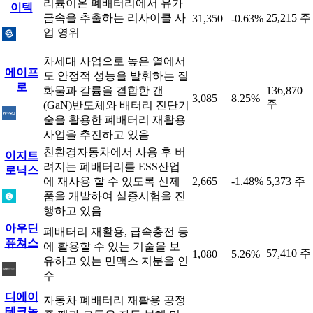
리튬이온 폐배터리에서 유가
이텍
금속을 추출하는 리사이클 사
25,215 주
31,350
-0.63%
업 영위
차세대 사업으로 높은 열에서
에이프
도 안정적 성능을 발휘하는 질
로
화물과 갈륨을 결합한 갠
136,870
3,085
8.25%
주
(GaN)반도체와 배터리 진단기
술을 활용한 폐배터리 재활용
사업을 추진하고 있음
친환경자동차에서 사용 후 버
이지트
려지는 폐배터리를 ESS산업
로닉스
에 재사용 할 수 있도록 신제
2,665
-1.48%
5,373 주
품을 개발하여 실증시험을 진
행하고 있음
아우딘
폐배터리 재활용, 급속충전 등
퓨쳐스
에 활용할 수 있는 기술을 보
57,410 주
1,080
5.26%
유하고 있는 민맥스 지분을 인
수
디에이
자동차 폐배터리 재활용 공정
테크놀