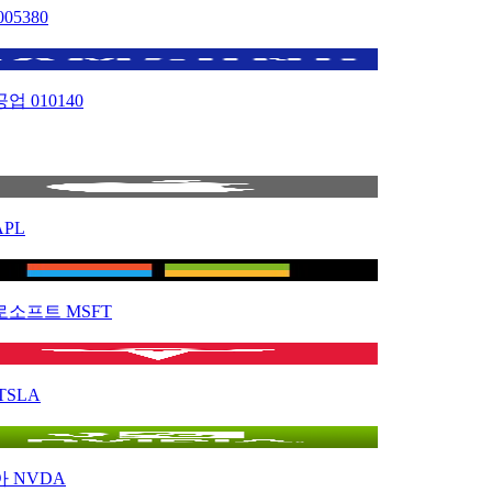
005380
공업
010140
APL
로소프트
MSFT
TSLA
아
NVDA