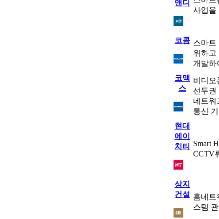
앤디
사업을
코콤
스마트 
위하고 
개발하여
코맥
비디오폰
스
선두권 
네트워크
통신 기
현대
에이
Smart
치티
CCTV
상지
건설
홈네트워
스템 관