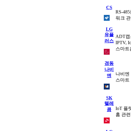
CS
RS-4
워크 관
LG
유플
ADT캡
러스
IPTV
스마트홈
경동
나비
나비엔
엔
스마트
SK
텔레
IoT 플
콤
홈 관련