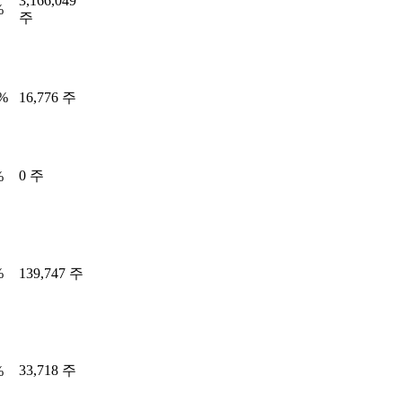
3,166,049
%
주
2%
16,776 주
0 주
%
%
139,747 주
33,718 주
%