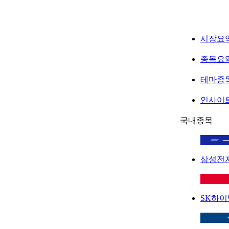
시장요
종목요
테마종
인사이
국내종목
삼성전
SK하