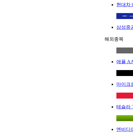
현대차
삼성중
해외종목
애플
A
마이크
테슬라
엔비디