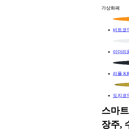
가상화폐
비트코
이더리
리플
K
도지코
스마트
장주, 