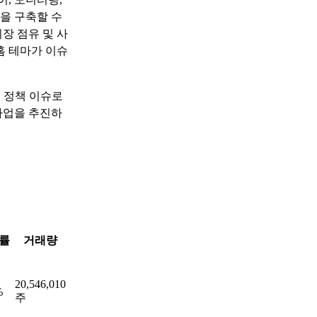
을 구축할 수
장 점유 및 사
홈 테마가 이슈
 정책 이슈로
사업을 추진하
률
거래량
20,546,010
%
주