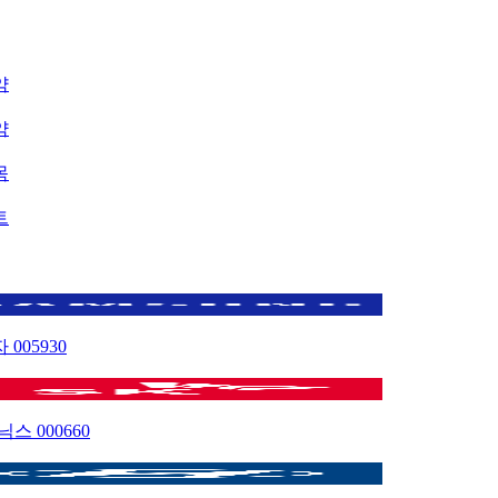
약
약
목
트
자
005930
이닉스
000660