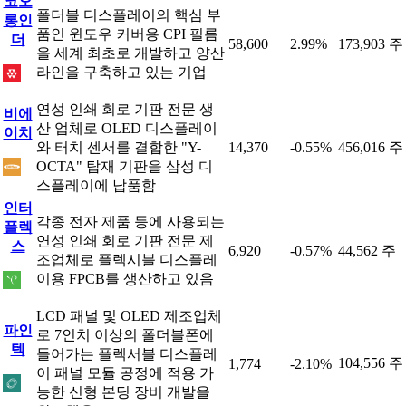
코오
폴더블 디스플레이의 핵심 부
롱인
품인 윈도우 커버용 CPI 필름
더
58,600
2.99%
173,903 주
을 세계 최초로 개발하고 양산
라인을 구축하고 있는 기업
연성 인쇄 회로 기판 전문 생
비에
산 업체로 OLED 디스플레이
이치
와 터치 센서를 결합한 "Y-
14,370
-0.55%
456,016 주
OCTA" 탑재 기판을 삼성 디
스플레이에 납품함
인터
각종 전자 제품 등에 사용되는
플렉
연성 인쇄 회로 기판 전문 제
스
6,920
-0.57%
44,562 주
조업체로 플렉시블 디스플레
이용 FPCB를 생산하고 있음
LCD 패널 및 OLED 제조업체
파인
로 7인치 이상의 폴더블폰에
텍
들어가는 플렉서블 디스플레
104,556 주
1,774
-2.10%
이 패널 모듈 공정에 적용 가
능한 신형 본딩 장비 개발을