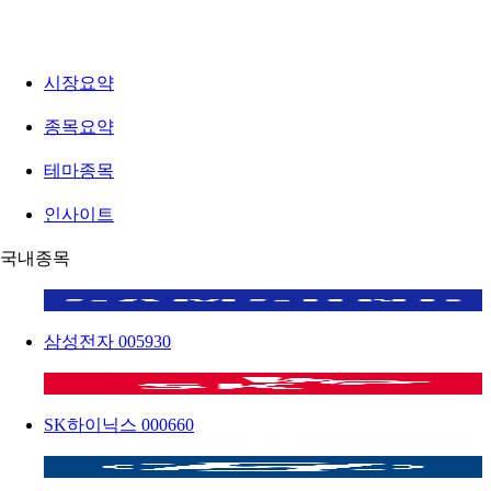
시장요약
종목요약
테마종목
인사이트
국내종목
삼성전자
005930
SK하이닉스
000660