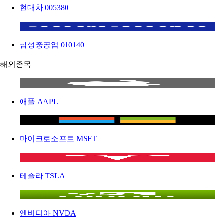
현대차
005380
삼성중공업
010140
해외종목
애플
AAPL
마이크로소프트
MSFT
테슬라
TSLA
엔비디아
NVDA