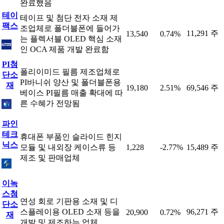
완료했음
테이
테이프 및 첨단 전자 소재 제
팩스
조업체로 폴더블폰에 들어가
11,291 주
13,540
0.74%
는 플렉서블 OLED 핵심 소재
인 OCA 제품 개발 완료함
PI첨
폴리이미드 필름 제조업체로
단소
PI바니쉬 양산 및 폴더블폰용
재
19,180
2.51%
69,546 주
베이스 PI필름 매출 확대에 따
른 수혜가 전망됨
파인
테크
휴대폰 부품인 슬라이드 힌지
닉스
모듈 및 내외장 케이스류 등
1,228
-2.77%
15,489 주
제조 및 판매업체
이녹
스첨
연성 회로 기판용 소재 및 디
단소
스플레이용 OLED 소재 등을
96,271 주
20,900
0.72%
재
개발 및 제조하는 업체