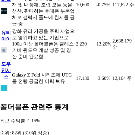
재 및 내장재, 조립 모듈 등을
10,600
-0.75%
117,622 주
생산, 판매하는 휴대폰 부품업
체로 갤럭시 폴드에 힌지를 공
급 중
강화 유리 가공을 주력 사업으
유티
로 영위하고 있는 기업으로
아이
2,638,179
100μ 이상 폴더블폰용 글래스
2,230
13.20%
주
커버 윈도우 개발 성공 및 양
산 준비 완료함
도우
인시
Galaxy Z Fold 시리즈에 UTG
스
17,130
-3.60%
12,164 주
를 전량 공급한 이력 보유
폴더블폰 관련주 통계
최근 수익률: 1.15%
순위: 82위 (310위 상승)