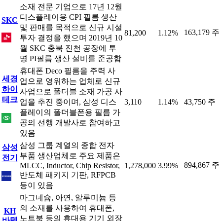
소재 전문 기업으로 17년 12월
디스플레이용 CPI 필름 생산
SKC
및 판매를 목적으로 신규 시설
163,179 주
81,200
1.12%
투자 결정을 했으며 2019년 10
월 SKC 충북 진천 공장에 투
명 PI필름 생산 설비를 준공함
휴대폰 Deco 필름을 주력 사
세경
업으로 영위하는 업체로 신규
하이
사업으로 폴더블 소재 가공 사
테크
업을 추진 중이며, 삼성 디스
3,110
1.14%
43,750 주
플레이의 폴더블폰용 필름 가
공의 선행 개발사로 참여하고
있음
삼성 그룹 계열의 종합 전자
삼성
부품 생산업체로 주요 제품은
전기
894,867 주
MLCC, Inductor, Chip Resistor,
1,278,000
3.99%
반도체 패키지 기판, RFPCB
등이 있음
마그네슘, 아연, 알루미늄 등
의 소재를 사용하여 휴대폰,
KH
노트북 등의 휴대용 기기 외장
바텍