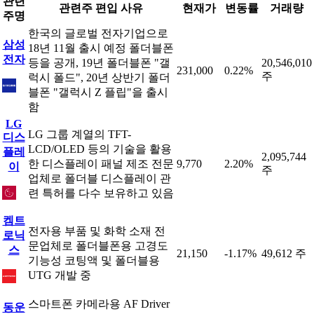
관련
관련주 편입 사유
현재가
변동률
거래량
주명
한국의 글로벌 전자기업으로
삼성
18년 11월 출시 예정 폴더블폰
전자
등을 공개, 19년 폴더블폰 "갤
20,546,010
231,000
0.22%
주
럭시 폴드", 20년 상반기 폴더
블폰 "갤럭시 Z 플립"을 출시
함
LG
LG 그룹 계열의 TFT-
디스
LCD/OLED 등의 기술을 활용
플레
2,095,744
한 디스플레이 패널 제조 전문
9,770
2.20%
이
주
업체로 폴더블 디스플레이 관
련 특허를 다수 보유하고 있음
켐트
전자용 부품 및 화학 소재 전
로닉
문업체로 폴더블폰용 고경도
스
21,150
-1.17%
49,612 주
기능성 코팅액 및 폴더블용
UTG 개발 중
스마트폰 카메라용 AF Driver
동운