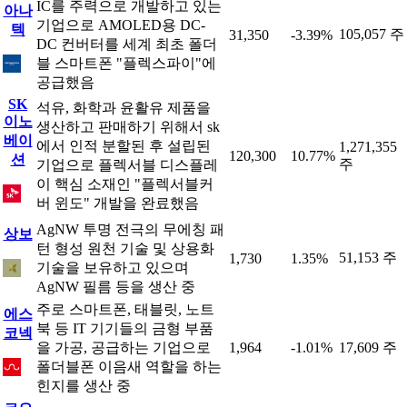
IC를 주력으로 개발하고 있는
아나
기업으로 AMOLED용 DC-
텍
105,057 주
31,350
-3.39%
DC 컨버터를 세계 최초 폴더
블 스마트폰 "플렉스파이"에
공급했음
SK
석유, 화학과 윤활유 제품을
이노
생산하고 판매하기 위해서 sk
베이
에서 인적 분할된 후 설립된
1,271,355
120,300
10.77%
션
주
기업으로 플렉서블 디스플레
이 핵심 소재인 "플렉서블커
버 윈도" 개발을 완료했음
AgNW 투명 전극의 무에칭 패
상보
턴 형성 원천 기술 및 상용화
51,153 주
1,730
1.35%
기술을 보유하고 있으며
AgNW 필름 등을 생산 중
주로 스마트폰, 태블릿, 노트
에스
북 등 IT 기기들의 금형 부품
코넥
을 가공, 공급하는 기업으로
1,964
-1.01%
17,609 주
폴더블폰 이음새 역할을 하는
힌지를 생산 중