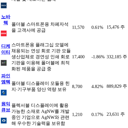
노바
텍
폴더블 스마트폰용 차폐자석
15,476 주
11,570
0.61%
을 고객사에 공급
스마트폰용 플래그십 모델에
디케
채용되는 연성 회로 기판 모듈
이티
생산업체로 경연성 인쇄 회로
17,400
-1.86%
332,185 주
기판을 이용해 폴더블에 최적
화된 제품을 공급 중
파인
엠텍
폴더블 디스플레이 모듈용 힌
889,829 주
8,700
4.82%
지·기구부품 양산 역량 보유
원익
플렉서블 디스플레이에 활용
큐브
가능한 소재로 AgNW를 개발
23,631 주
1,210
0.17%
중인 기업으로 AgNW와 관련
해 우수한 기술력을 보유함