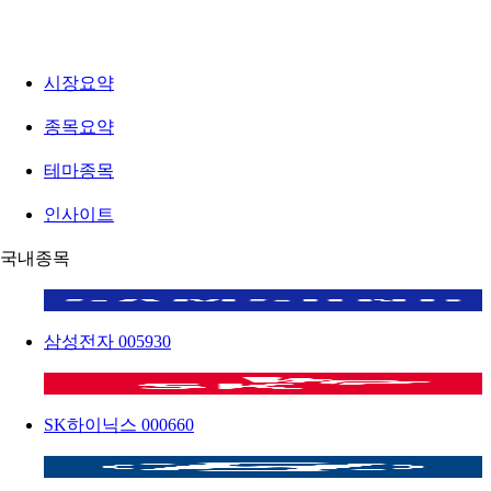
시장요약
종목요약
테마종목
인사이트
국내종목
삼성전자
005930
SK하이닉스
000660