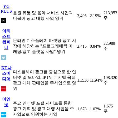
YG
PLUS
음원 유통 및 음악 서비스 사업과
213,953
3,495
2.19%
주
더불어 광고 대행 사업 영위
아티
스트
온라인 디스플레이 타겟팅 광고 시
컴퍼
22,989
장에 해당하는 "프로그래매틱 마
2,415
0.84%
니
주
케팅/광고 플랫폼 사업" 영위
KT나
디스플레이 광고를 중심으로 한 인
스미
터넷 및 모바일, IPTV, 디지털 옥외
198,320
디어
11,530
11.94%
주
광고 매체 판매업을 주사업으로 영
위
이엠
주요 인터넷 포털 사이트를 통한
넷
1,675
광고 기획 및 광고 대행 사업을 주
1,678
1.02%
주
사업으로 영위하는 기업