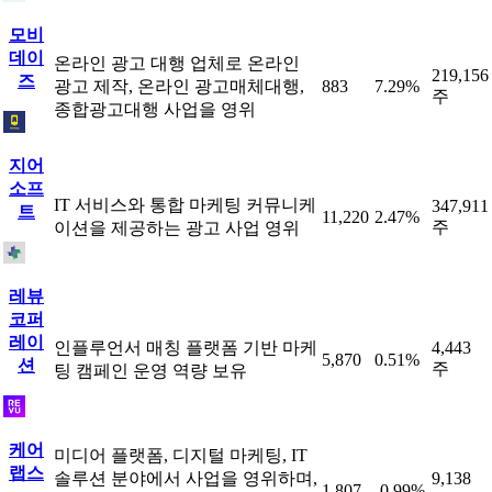
모비
데이
온라인 광고 대행 업체로 온라인
219,156
즈
광고 제작, 온라인 광고매체대행,
883
7.29%
주
종합광고대행 사업을 영위
지어
소프
IT 서비스와 통합 마케팅 커뮤니케
347,911
트
11,220
2.47%
주
이션을 제공하는 광고 사업 영위
레뷰
코퍼
레이
인플루언서 매칭 플랫폼 기반 마케
4,443
5,870
0.51%
션
주
팅 캠페인 운영 역량 보유
케어
미디어 플랫폼, 디지털 마케팅, IT
랩스
솔루션 분야에서 사업을 영위하며,
9,138
1,807
-0.99%