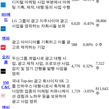
주
디지털 마케팅 사업 부분에서 마케
팅 기획, 제작, 대행 등의 사업 수행
HS애
드
LG 그룹의 광고 지주사이며 광고
38,866
6,620
-0.45%
주
사업을 영위하는 자회사들 보유
엔피
광고 아이디어를 기획하고 이를 광
588
0.00%
0 주
고로 제작하는 기업
오리
두산그룹 계열사로 광고 대행 사
콤
업, 광고 제작 사업, 프로모션 사업,
7,522
4,770
0.32%
주
잡지 및 정기 간행물 발행 사업을
영위
국내 Top-tier 광고 회사이자 SK 그
SM
룹 인하우스 대행사로서 축적해 온
C&C
811,643
다양한 업종의 마케팅 커뮤니케이
1,719
-3.05%
주
션 경험과 노하우 등을 보유하며
광고 사업 영위
엔비