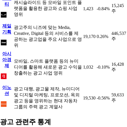
캐시슬라이드 등 모바일 포인트 플
티
15,245
랫폼을 활용한 광고와 쇼핑 사업
1,423
-0.84%
주
영위
제일
광고주의 니즈에 맞는 Media,
기획
Creative, Digital 등의 서비스를 제
446,537
19,170
0.26%
주
공하는 광고업을 주요 사업으로 영
위
아시
아경
모바일, 스마트 플랫폼 등의 뉴미
16,428
제
디어를 활용해 새로운 광고 수익을
1,032
-0.10%
주
창출하는 광고 사업 영위
이노
광고 대행, 광고물 제작, 뉴미디어
션
및 디지털 마케팅, 프로모션, 옥외
59,633
19,530
-0.56%
주
광고 등을 영위하는 현대 자동차
그룹의 주력 광고 계열사
광고 관련주 통계