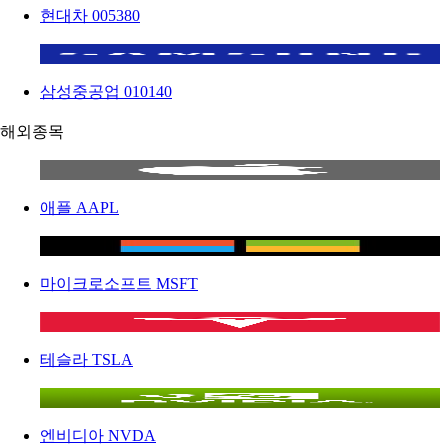
현대차
005380
삼성중공업
010140
해외종목
애플
AAPL
마이크로소프트
MSFT
테슬라
TSLA
엔비디아
NVDA