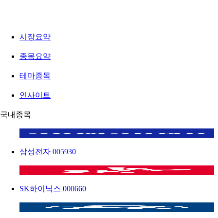
시장요약
종목요약
테마종목
인사이트
국내종목
삼성전자
005930
SK하이닉스
000660