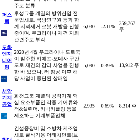
주로 분류
후성그룹 계열의 방위산업 전
퍼스
문업체로, 국방연구원 등과 함
텍
359,767
께 지뢰제거 로봇 개발을 진행
6,030
-2.11%
주
중이며, 우크라이나 재건 지뢰
관련주로 부각
도화
2020년 4월 우크라이나 도로국
엔지
이 발주한 키예프-오데사 구간
니어
도로 재건의 감리 사업을 진행
13,912 주
5,090
0.39%
링
한 바 있으나, 러 침공 이후 해
당 사업이 중단된 상태임
서암
화천그룹 계열의 공작기계 핵
기계
심 요소부품인 각종 기어류와
공업
2,935
0.69%
8,314 주
척&실린더, 커빅커플링 등을
제조하는 기계부품업체
건설중장비 및 소방차 제조업
체로 굴삭기용 어태치먼트(브
현대