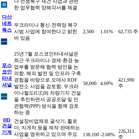
나 전쟁복구 재건 사업과 관련
한 업무협력 양해각서를 체결
다산
네트
우크라이나 통신·전력망 복구
웍스
시범 사업에 참여한다고 밝힌
2,500
1.01%
62,735 주
바 있음
25년 7월 포스코인터내셔널은
최근 우크라이나 경제·환경·농
포스
업부를 방문해 협력 방안을 논
코인
의함. 해외 발전 및 인프라 구축
터내
경험을 바탕으로 오데사 RDF
421,990
58,000
4.69%
셔널
주
발전소 사업을 검토함. 우크라
이나철도(UZ)와 차량기지 건설
을 추진하면서 공공조달 및 민
관협력(PPP) 방식을 함께 검토
하는 중
HD
건설장비업체로 굴삭기, 휠로
건설
더, 지게차 등을 제작·판매하는
226,311
기계
사업을 영위하고 있으며 주요
138,100
-2.68%
주