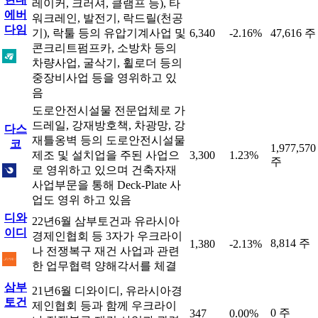
레이커, 크러셔, 클램프 등), 타
에버
워크레인, 발전기, 락드릴(천공
다임
기), 락툴 등의 유압기계사업 및
6,340
-2.16%
47,616 주
콘크리트펌프카, 소방차 등의
차량사업, 굴삭기, 휠로더 등의
중장비사업 등을 영위하고 있
음
도로안전시설물 전문업체로 가
드레일, 강재방호책, 차광망, 강
다스
재틀옹벽 등의 도로안전시설물
코
1,977,570
제조 및 설치업을 주된 사업으
3,300
1.23%
주
로 영위하고 있으며 건축자재
사업부문을 통해 Deck-Plate 사
업도 영위 하고 있음
디와
22년6월 삼부토건과 유라시아
이디
경제인협회 등 3자가 우크라이
8,814 주
1,380
-2.13%
나 전쟁복구 재건 사업과 관련
한 업무협력 양해각서를 체결
삼부
21년6월 디와이디, 유라시아경
토건
제인협회 등과 함께 우크라이
0 주
347
0.00%