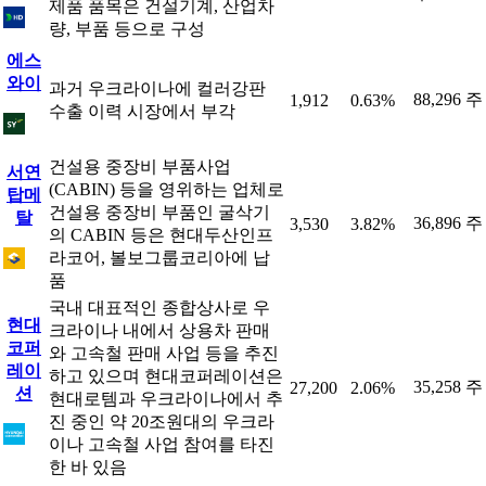
제품 품목은 건설기계, 산업차
량, 부품 등으로 구성
에스
와이
과거 우크라이나에 컬러강판
88,296 주
1,912
0.63%
수출 이력 시장에서 부각
건설용 중장비 부품사업
서연
(CABIN) 등을 영위하는 업체로
탑메
건설용 중장비 부품인 굴삭기
탈
36,896 주
3,530
3.82%
의 CABIN 등은 현대두산인프
라코어, 볼보그룹코리아에 납
품
국내 대표적인 종합상사로 우
현대
크라이나 내에서 상용차 판매
코퍼
와 고속철 판매 사업 등을 추진
레이
하고 있으며 현대코퍼레이션은
35,258 주
27,200
2.06%
션
현대로템과 우크라이나에서 추
진 중인 약 20조원대의 우크라
이나 고속철 사업 참여를 타진
한 바 있음