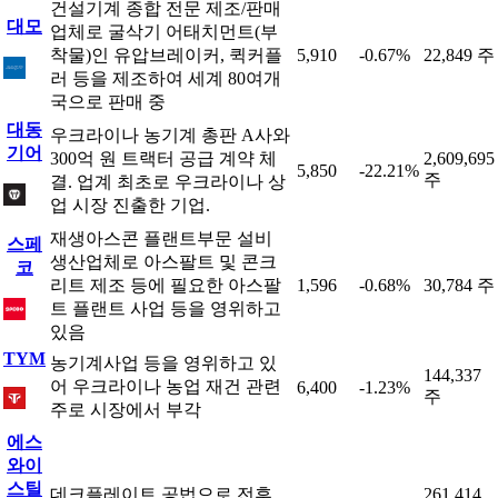
건설기계 종합 전문 제조/판매
대모
업체로 굴삭기 어태치먼트(부
착물)인 유압브레이커, 퀵커플
5,910
-0.67%
22,849 주
러 등을 제조하여 세계 80여개
국으로 판매 중
대동
우크라이나 농기계 총판 A사와
기어
300억 원 트랙터 공급 계약 체
2,609,695
5,850
-22.21%
주
결. 업계 최초로 우크라이나 상
업 시장 진출한 기업.
재생아스콘 플랜트부문 설비
스페
생산업체로 아스팔트 및 콘크
코
리트 제조 등에 필요한 아스팔
1,596
-0.68%
30,784 주
트 플랜트 사업 등을 영위하고
있음
TYM
농기계사업 등을 영위하고 있
144,337
어 우크라이나 농업 재건 관련
6,400
-1.23%
주
주로 시장에서 부각
에스
와이
스틸
데크플레이트 공법으로 전후
261,414