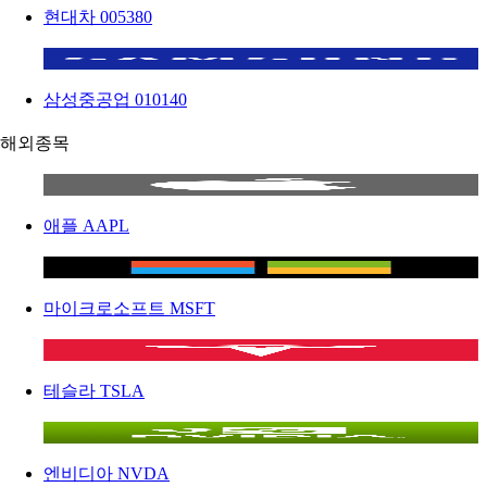
현대차
005380
삼성중공업
010140
해외종목
애플
AAPL
마이크로소프트
MSFT
테슬라
TSLA
엔비디아
NVDA