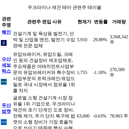
우크라이나 재건 테마 관련주 테이블
관련
관련주 편입 사유
현재가
변동률
거래량
주명
혜인
건설기계 및 육상용 발전기, 선
3,568,342
박 및 산업용 엔진, 발전기 수입
5,910
29.89%
주
판매 전문 업체
유압브레이커, 유압드릴, 크레
수산
인 등의 건설장비 제조업체로,
세보
주요제품은 어태치먼트사업부
270,589
틱스
문의 유압브레이커와 특수장비
1,755
-1.18%
주
사업부문의 트럭크레인/유압드
릴로 국내 시장에서 점유율 1위
를 차지
글로벌 소형 건설기계 시장 점
유율 1위 기업으로, 우크라이나
두산
재건의 초기 단계인 도로 정비,
밥캣
잔해 제거, 주거 단지 복구에 밥
63,600
-0.63%
78,963 주
캣의 소형 장비가 가장 효율적
으로 쓰이기 때문에 핵심 수혜