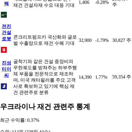
1,406
-0.28%
텍
주
재건 건설자재 수요 대응 기대
전진
건설
콘크리트펌프카 국산화와 글로
로봇
32,900
-1.79%
30,827 주
벌 수출망으로 재건 수혜 기대
굴착기와 같은 건설 중장비의
진성
무한궤도를 받쳐주는 하부주행
티이
체 부품을 전문적으로 제조하
씨
59,354 주
14,390
1.77%
며, 미국 캐터필러를 주요 고객
사로 확보하고 있기에 핵심 재
건 관련주로 분류
우크라이나 재건 관련주 통계
최근 수익률: 0.37%
순위: 114위 (238위 상승)