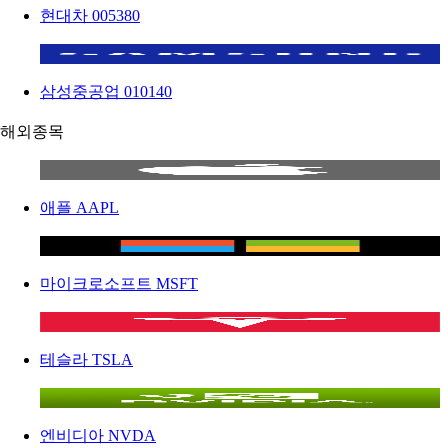
현대차
005380
삼성중공업
010140
해외종목
애플
AAPL
마이크로소프트
MSFT
테슬라
TSLA
엔비디아
NVDA