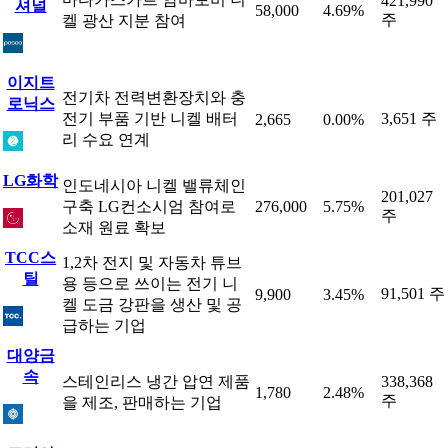
421,990
셔널
58,000
4.69%
주
켈 광산 지분 참여
이지트
전기차 전력변환장치와 충
로닉스
전기 부품 기반 니켈 배터
3,651 주
2,665
0.00%
리 수요 연계
LG화학
인도네시아 니켈 밸류체인
201,027
구축 LG컨소시엄 참여로
276,000
5.75%
주
소재 원료 확보
TCC스
1,2차 전지 및 자동차 튜브
틸
용 등으로 쓰이는 전기 니
91,501 주
9,900
3.45%
켈 도금 강판을 생산 및 공
급하는 기업
대양금
속
스테인리스 냉간 압연 제품
338,368
1,780
2.48%
주
을 제조, 판매하는 기업