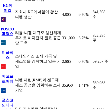
KG케
미칼
자회사 KG에너켐이 황산
841,308
4,805
9.70%
주
니켈 생산
POSCO
리튬·니켈 대규모 생산체제
홀딩스
322,295
투자로 이차전지 원료 공급
331,000
3.76%
주
망 구축
티플랙
스테인리스 소재 가공 및
스
제조업을 영위하고 있는 기
59,237 주
2,665
0.76%
업
에코프
니켈 제련(RMP)과 전구체
로머티
530,938
제조 공정을 영위하는 소재
35,950
1.41%
주
기업
포스코
인터내
마다가스카르 암바토비 니