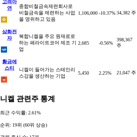
고려아
종합비철금속제련회사로
연
비철금속을 제련하는 사업
34,382 주
1,106,000
-10.37%
을 영위하고 있음
삼화전
복합니켈을 주요 원재료로
자
398,367
하는 페라이트코어 제조 기
2,685
-0.56%
주
업
황금에
스티
니켈이 들어가는 스테인리
21,047 주
5,450
2.25%
스강을 생산하는 기업
니켈 관련주 통계
최근 수익률: 2.61%
순위: 19위 (60위 상승)