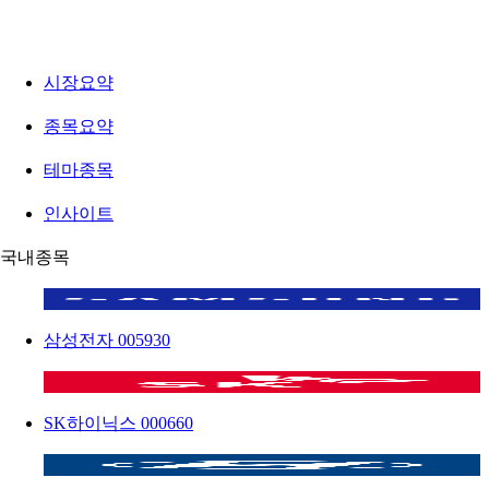
시장요약
종목요약
테마종목
인사이트
국내종목
삼성전자
005930
SK하이닉스
000660