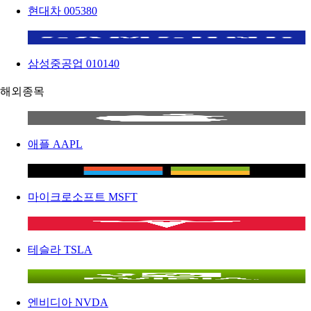
현대차
005380
삼성중공업
010140
해외종목
애플
AAPL
마이크로소프트
MSFT
테슬라
TSLA
엔비디아
NVDA