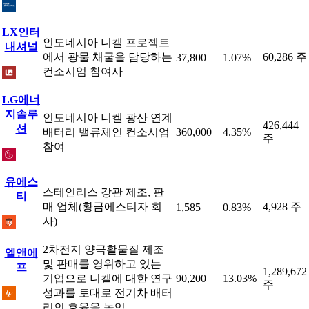
LX인터
인도네시아 니켈 프로젝트
내셔널
에서 광물 채굴을 담당하는
60,286 주
37,800
1.07%
컨소시엄 참여사
LG에너
지솔루
인도네시아 니켈 광산 연계
426,444
션
배터리 밸류체인 컨소시엄
360,000
4.35%
주
참여
유에스
스테인리스 강관 제조, 판
티
매 업체(황금에스티자 회
4,928 주
1,585
0.83%
사)
2차전지 양극활물질 제조
엘앤에
및 판매를 영위하고 있는
프
1,289,672
기업으로 니켈에 대한 연구
90,200
13.03%
주
성과를 토대로 전기차 배터
리의 효율을 높임