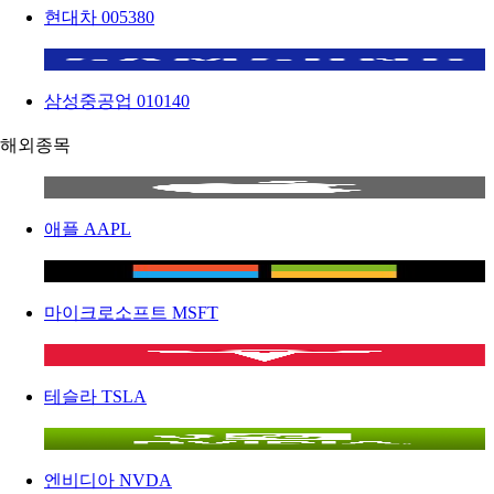
현대차
005380
삼성중공업
010140
해외종목
애플
AAPL
마이크로소프트
MSFT
테슬라
TSLA
엔비디아
NVDA