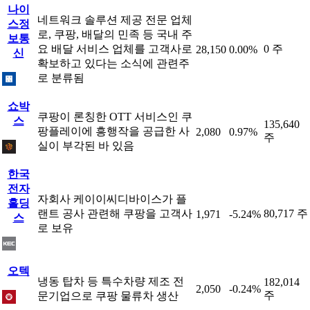
나이
네트워크 솔루션 제공 전문 업체
스정
로, 쿠팡, 배달의 민족 등 국내 주
보통
요 배달 서비스 업체를 고객사로
0 주
28,150
0.00%
신
확보하고 있다는 소식에 관련주
로 분류됨
쇼박
쿠팡이 론칭한 OTT 서비스인 쿠
스
135,640
팡플레이에 흥행작을 공급한 사
2,080
0.97%
주
실이 부각된 바 있음
한국
전자
자회사 케이이씨디바이스가 플
홀딩
랜트 공사 관련해 쿠팡을 고객사
80,717 주
1,971
-5.24%
스
로 보유
오텍
냉동 탑차 등 특수차량 제조 전
182,014
2,050
-0.24%
주
문기업으로 쿠팡 물류차 생산