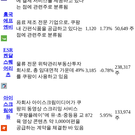
에 결제 서비스를 제공하고 있다
는 점에 관련주로 분류됨
흥국
에프
음료 제조 전문 기업으로, 쿠팡
엔비
내 간편식품을 공급하고 있다는
1,120
1.73%
50,649 주
점에 관련주로 분류됨
ESR
켄달
스퀘
물류 전문 위탁관리부동산투자
238,317
어리
회사로, 총 임대면적 가운데 49%
3,185
-0.78%
주
츠
를 쿠팡이 사용하고 있음
아이
자회사 아이스크림미디어가 쿠
스크
팡의 동영상 스크리밍 서비스
림에
133,974
"쿠팡플레이"에 유·초·중등용 교
872
5.95%
듀
주
육 영상 콘텐츠 약 1,000여편을
공급하는 계약을 체결한 바 있음