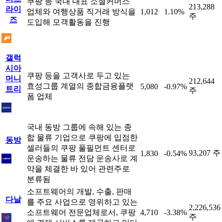
쿠팡 등 국내 대표 소셜커머스
213,288
라이
업체와 여행상품 직거래 방식을
1,012
1.10%
주
즈
도입해 모객활동을 진행
갤럭
시아
쿠팡 등을 고객사로 두고 있는
머니
212,644
효성그룹 계열의 종합금융플랫
5,080
-0.97%
트리
주
폼 업체
국내 동방 그룹에 속해 있는 종
합 물류 기업으로 쿠팡에 입점한
동방
셀러들의 쿠팡 풀필먼트 센터로
93,207 주
1,830
-0.54%
운송하는 물류 전담 운송사로 계
약을 체결한 바 있어 관련주로
분류됨
소프트웨어의 개발, 수출, 판매
다날
를 주요 사업으로 영위하고 있는
2,226,536
소프트웨어 전문업체로서, 쿠팡
4,710
-3.38%
주