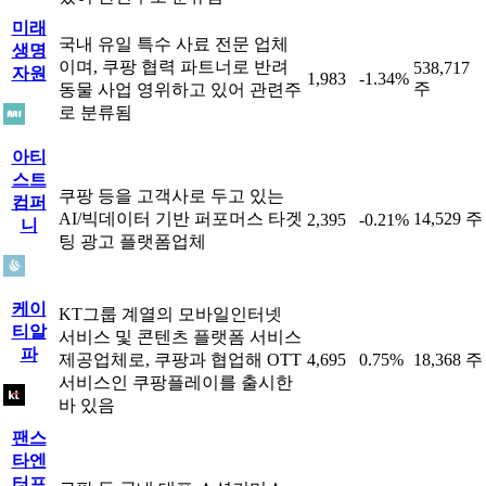
미래
국내 유일 특수 사료 전문 업체
생명
이며, 쿠팡 협력 파트너로 반려
538,717
자원
1,983
-1.34%
주
동물 사업 영위하고 있어 관련주
로 분류됨
아티
스트
쿠팡 등을 고객사로 두고 있는
컴퍼
AI/빅데이터 기반 퍼포머스 타겟
14,529 주
2,395
-0.21%
니
팅 광고 플랫폼업체
케이
KT그룹 계열의 모바일인터넷
티알
서비스 및 콘텐츠 플랫폼 서비스
파
제공업체로, 쿠팡과 협업해 OTT
4,695
0.75%
18,368 주
서비스인 쿠팡플레이를 출시한
바 있음
팬스
타엔
터프