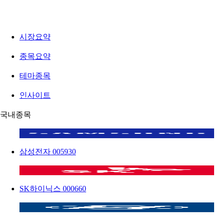
시장요약
종목요약
테마종목
인사이트
국내종목
삼성전자
005930
SK하이닉스
000660