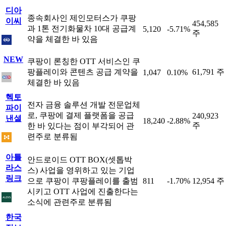
디아
종속회사인 제인모터스가 쿠팡
이씨
454,585
과 1톤 전기화물차 10대 공급계
5,120
-5.71%
주
약을 체결한 바 있음
NEW
쿠팡이 론칭한 OTT 서비스인 쿠
팡플레이와 콘텐츠 공급 계약을
61,791 주
1,047
0.10%
체결한 바 있음
헥토
전자 금융 솔루션 개발 전문업체
파이
로, 쿠팡에 결제 플랫폼을 공급
240,923
낸셜
18,240
-2.88%
주
한 바 있다는 점이 부각되어 관
련주로 분류됨
아틀
안드로이드 OTT BOX(셋톱박
라스
스) 사업을 영위하고 있는 기업
링크
으로 쿠팡이 쿠팡플레이를 출범
811
-1.70%
12,954 주
시키고 OTT 사업에 진출한다는
소식에 관련주로 분류됨
한국