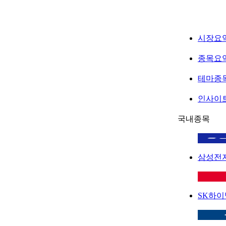
시장요
종목요
테마종
인사이
국내종목
삼성전
SK하