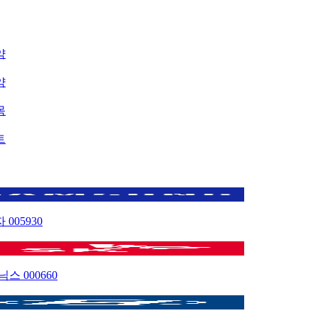
약
약
목
트
자
005930
이닉스
000660