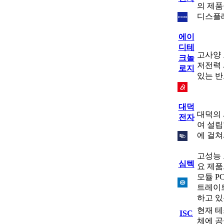
의 제품
디스플레
에이
디테
고사양 
크놀
저전력 
로지
있는 반
대덕
대덕의 
전자
여 설립
에 걸쳐
고성능 
심텍
요 제품
모듈 P
트레이트
하고 
현재 테
ISC
체에 공