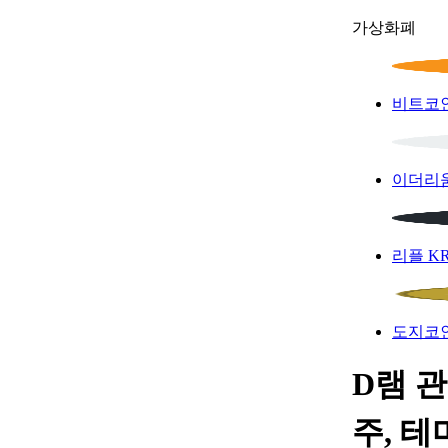
가상화폐
비트코
이더리
리플
K
도지코
D램 관
주, 테