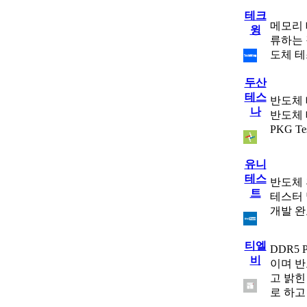
테크
메모리 
윙
류하는 
도체 테
두산
테스
반도체 
나
반도체 테
PKG T
유니
테스
반도체 
트
테스터 
개발 완
티엘
DDR5
비
이며 반
고 밝힌
로 하고