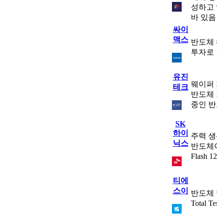
성하고 
바 있음
싸이
맥스
반도체 
투자로 
유진
웨이퍼 
테크
반도체 
중인 반
SK
하이
주력 생산
닉스
반도체이
Flash
티에
스이
반도체 
Total