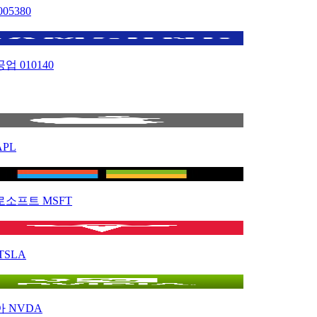
005380
공업
010140
APL
로소프트
MSFT
TSLA
아
NVDA