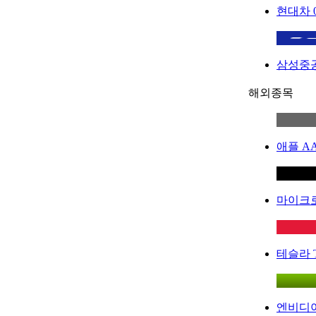
현대차
삼성중
해외종목
애플
A
마이크
테슬라
엔비디