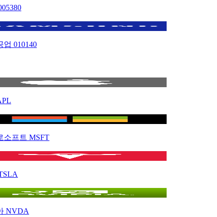
005380
공업
010140
APL
로소프트
MSFT
TSLA
아
NVDA