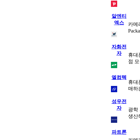
알엔티
엑스
카메라
Pack
자화전
자
휴대
점 
엘컴텍
휴대폰
매하
성우전
자
광학
생산
파트론