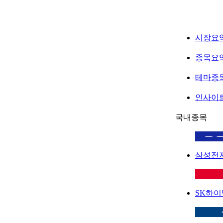
시장요
종목요
테마종
인사이
국내종목
삼성전
SK하