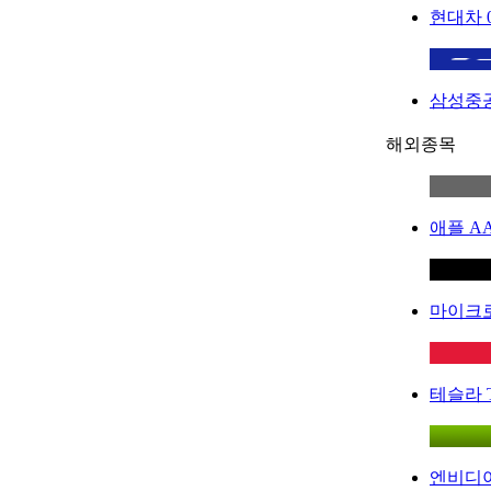
현대차
삼성중
해외종목
애플
A
마이크
테슬라
엔비디