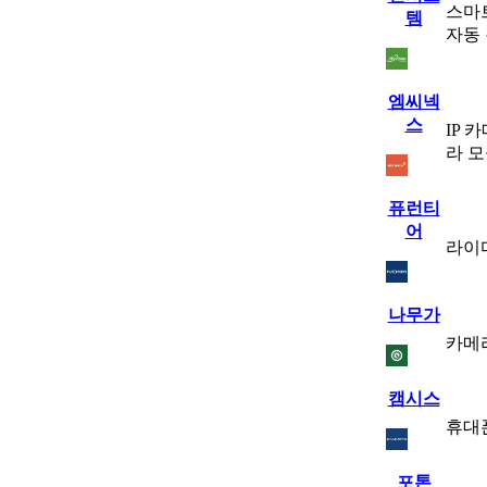
스마
템
자동
엠씨넥
스
IP 
라 
퓨런티
어
라이다
나무가
카메
캠시스
휴대
포톤