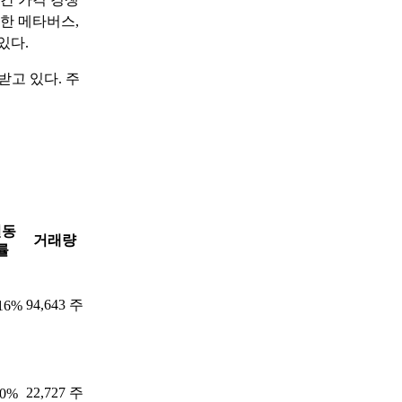
한 메타버스,
있다.
고 있다. 주
변동
거래량
률
94,643 주
.16%
22,727 주
90%