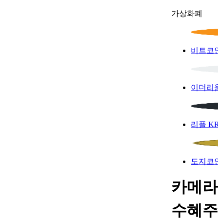
가상화폐
비트코
이더리
리플
K
도지코
카메라 
수혜주