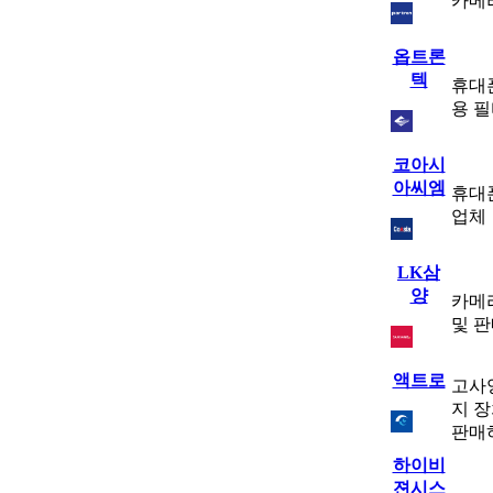
카메
옵트론
텍
휴대
용 
코아시
아씨엠
휴대
업체
LK삼
양
카메라
및 판
액트로
고사
지 
판매
하이비
젼시스