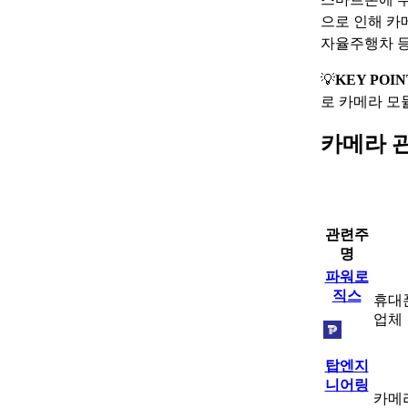
으로 인해 카
자율주행차 등
💡
KEY POIN
로 카메라 모
카메라 
관련주
명
파워로
직스
휴대
업체
탑엔지
니어링
카메