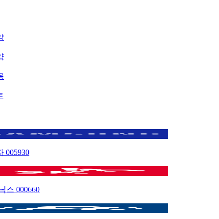
약
약
목
트
자
005930
이닉스
000660