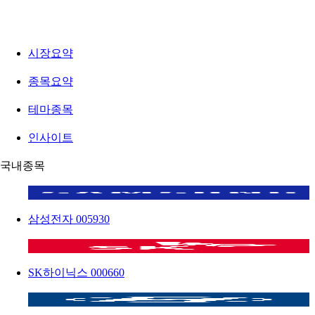
시장요약
종목요약
테마종목
인사이트
국내종목
삼성전자
005930
SK하이닉스
000660