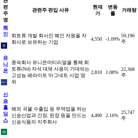
관
련
현재
변동
관련주 편입 사유
거래량
주
가
률
명
혜
인
희토류 개발 회사인 혜인 자원을 자
59,196
4,550
-1.09%
주
회사로 보유하는 기업
유
종속회사 유니온머티리얼을 통해 희
니
토류(Nd) 자석 대체 사용이 기대되는
22,368
온
2,810
1.08%
주
고성능 페라이트 마그네트 사업 영
위
신
송
홀
해외 곡물 수출입 등 무역업을 하는
25,747
딩
신송산업과 간장, 된장 등을 만드는
4,490
2.16%
주
스
신송식품의 지주회사