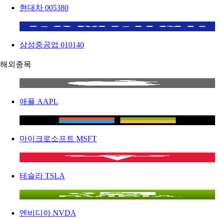
현대차
005380
삼성중공업
010140
해외종목
애플
AAPL
마이크로소프트
MSFT
테슬라
TSLA
엔비디아
NVDA