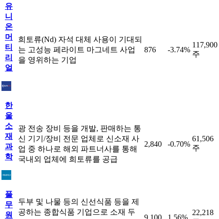
유
니
온
머
희토류(Nd) 자석 대체 사용이 기대되
117,900
티
는 고성능 페라이트 마그네트 사업
876
-3.74%
주
리
을 영위하는 기업
얼
한
울
소
광 전송 장비 등을 개발, 판매하는 통
재
신 기기/장비 전문 업체로 신소재 사
61,506
2,840
-0.70%
과
주
업 중 하나로 해외 파트너사를 통해
학
국내외 업체에 희토류를 공급
풀
두부 및 나물 등의 신선식품 등을 제
무
공하는 종합식품 기업으로 소재 두
22,218
원
9,100
1.56%