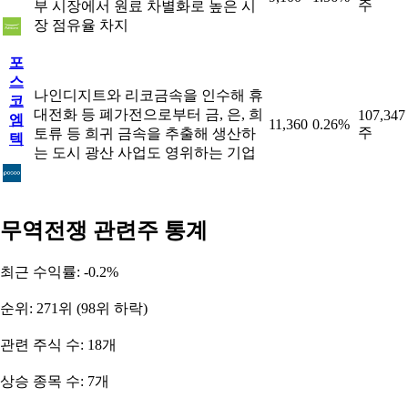
주
부 시장에서 원료 차별화로 높은 시
장 점유율 차지
포
스
나인디지트와 리코금속을 인수해 휴
코
대전화 등 폐가전으로부터 금, 은, 희
107,347
엠
11,360
0.26%
주
토류 등 희귀 금속을 추출해 생산하
텍
는 도시 광산 사업도 영위하는 기업
무역전쟁 관련주 통계
최근 수익률: -0.2%
순위: 271위 (98위 하락)
관련 주식 수: 18개
상승 종목 수: 7개