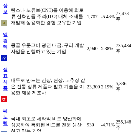
상
탄소나 노튜브(CNT)를 이용해 희토
보
77,473
류 산화인듐 주석(ITO) 대체 소재를
1,707
-5.48%
주
개발해 상용화한 경험 보유한 기업
엘
컴
몽골 우문고비 광권 내금, 구리 개발
735,484
텍
2,940
5.38%
주
사업을 진행하고 있는 기업
샘
표
대두로 만드는 간장, 된장, 고추장 같
식
5,836
은 전통 장류 제품과 발효 기술을 이
23,300
2.19%
품
주
용한 제품 제조사
쎄
노
국내 최초로 세라믹 비드 양산화에
255,146
텍
성공하여 특화된 비드를 전문 생산
930
-4.71%
주
하고 있는 기업