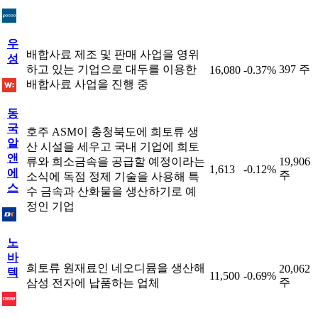
우
배합사료 제조 및 판매 사업을 영위
성
하고 있는 기업으로 대두를 이용한
397 주
16,080
-0.37%
배합사료 사업을 진행 중
동
국
호주 ASM이 충청북도에 희토류 생
알
산 시설을 세우고 국내 기업에 희토
앤
류와 희소금속을 공급할 예정이라는
19,906
1,613
-0.12%
에
주
소식에 독점 정제 기술을 사용해 특
스
수 금속과 산화물을 생산하기로 예
정인 기업
노
바
희토류 원재료인 네오디뮴을 생산해
20,062
텍
11,500
-0.69%
주
삼성 전자에 납품하는 업체