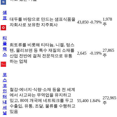
샘
표
대두를 바탕으로 만드는 샘표식품을
1,978
43,850
-0.79%
주
자회사로 보유한 지주회사
티
플
희토류를 비롯해 티타늄, 니켈, 텅스
랙
텐, 몰리브덴 등 특수 재질의 소재를
27,865
2,645
-0.19%
스
주
산업 전반에 걸쳐 전문적으로 유통
하는 업체
포
스
코
철강·에너지·식량·소재 등을 전 세계
인
에서 사고파는 무역업을 유지하고
터
272,965
있고, 80여 개국에 네트워크를 두고
55,400
1.84%
내
주
수출입, 유통, 조달, 물류를 수행하고
셔
있음
널