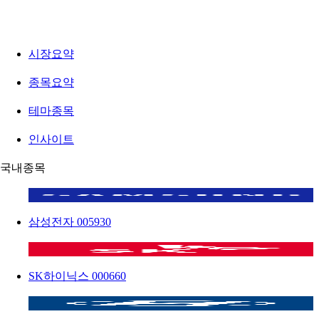
시장요약
종목요약
테마종목
인사이트
국내종목
삼성전자
005930
SK하이닉스
000660