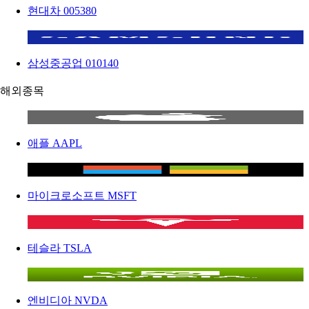
현대차
005380
삼성중공업
010140
해외종목
애플
AAPL
마이크로소프트
MSFT
테슬라
TSLA
엔비디아
NVDA