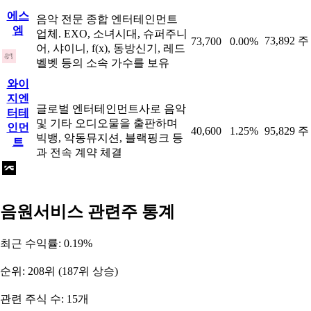
에스
음악 전문 종합 엔터테인먼트
엠
업체. EXO, 소녀시대, 슈퍼주니
73,892 주
73,700
0.00%
어, 샤이니, f(x), 동방신기, 레드
벨벳 등의 소속 가수를 보유
와이
지엔
글로벌 엔터테인먼트사로 음악
터테
및 기타 오디오물을 출판하며
인먼
40,600
1.25%
95,829 주
빅뱅, 악동뮤지션, 블랙핑크 등
트
과 전속 계약 체결
음원서비스 관련주 통계
최근 수익률: 0.19%
순위: 208위 (187위 상승)
관련 주식 수: 15개