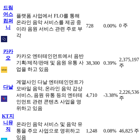
드림
어스
플랫폼 사업에서 FLO를 통해
컴퍼
온라인 음악 서비스를 제공 중
0 주
728
0.00%
니
이라 음원 서비스 관련 주로 부
각
카카
카카오 엔터테인먼트에서 음반
오
2,375,197
기획/제작/판매 및 음원 유통 사
38,300
0.39%
주
업을 하고 있음
계열사인 다날 엔터테인먼트가
다날
모바일 음악, 온라인 음악 감상
2,226,536
서비스, 음원 유통 등의 엔터테
4,710
-3.38%
주
인먼트 관련 콘텐츠 사업을 영
위하고 있음
KT지
니뮤
온라인 음악 서비스 및 음악 유
직
통을 주요 사업으로 영위하고
1,248
0.08%
46,825 주
있음