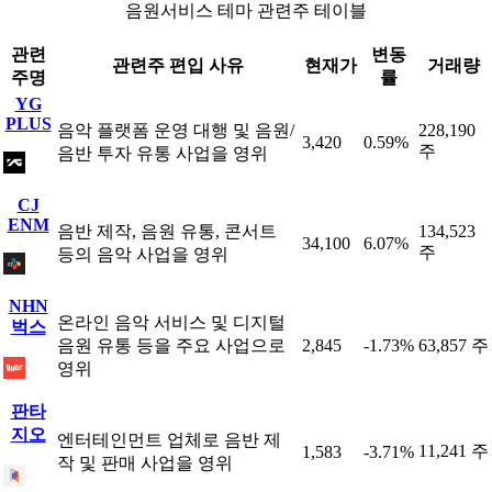
음원서비스 테마 관련주 테이블
관련
변동
관련주 편입 사유
현재가
거래량
주명
률
YG
PLUS
음악 플랫폼 운영 대행 및 음원/
228,190
3,420
0.59%
주
음반 투자 유통 사업을 영위
CJ
ENM
음반 제작, 음원 유통, 콘서트
134,523
34,100
6.07%
주
등의 음악 사업을 영위
NHN
온라인 음악 서비스 및 디지털
벅스
음원 유통 등을 주요 사업으로
2,845
-1.73%
63,857 주
영위
판타
지오
엔터테인먼트 업체로 음반 제
11,241 주
1,583
-3.71%
작 및 판매 사업을 영위