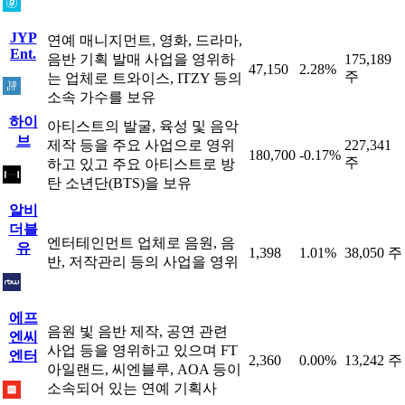
JYP
연예 매니지먼트, 영화, 드라마,
Ent.
음반 기획 발매 사업을 영위하
175,189
47,150
2.28%
주
는 업체로 트와이스, ITZY 등의
소속 가수를 보유
하이
아티스트의 발굴, 육성 및 음악
브
제작 등을 주요 사업으로 영위
227,341
180,700
-0.17%
주
하고 있고 주요 아티스트로 방
탄 소년단(BTS)을 보유
알비
더블
엔터테인먼트 업체로 음원, 음
유
1,398
1.01%
38,050 주
반, 저작관리 등의 사업을 영위
에프
음원 빛 음반 제작, 공연 관련
엔씨
사업 등을 영위하고 있으며 FT
엔터
2,360
0.00%
13,242 주
아일랜드, 씨엔블루, AOA 등이
소속되어 있는 연예 기획사