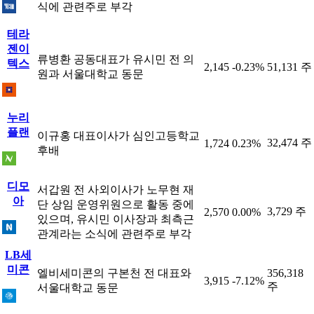
식에 관련주로 부각
테라
젠이
류병환 공동대표가 유시민 전 의
텍스
2,145
-0.23%
51,131 주
원과 서울대학교 동문
누리
플랜
이규홍 대표이사가 심인고등학교
32,474 주
1,724
0.23%
후배
디모
서갑원 전 사외이사가 노무현 재
아
단 상임 운영위원으로 활동 중에
3,729 주
2,570
0.00%
있으며, 유시민 이사장과 최측근
관계라는 소식에 관련주로 부각
LB세
미콘
엘비세미콘의 구본천 전 대표와
356,318
3,915
-7.12%
주
서울대학교 동문