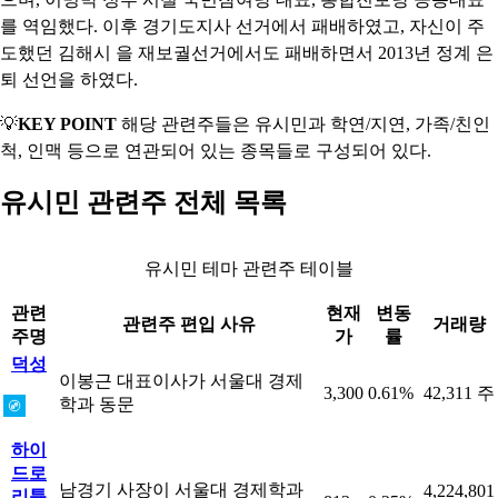
를 역임했다. 이후 경기도지사 선거에서 패배하였고, 자신이 주
도했던 김해시 을 재보궐선거에서도 패배하면서 2013년 정계 은
퇴 선언을 하였다.
💡
KEY POINT
해당 관련주들은 유시민과 학연/지연, 가족/친인
척, 인맥 등으로 연관되어 있는 종목들로 구성되어 있다.
유시민 관련주 전체 목록
유시민 테마 관련주 테이블
관련
현재
변동
관련주 편입 사유
거래량
주명
가
률
덕성
이봉근 대표이사가 서울대 경제
3,300
0.61%
42,311 주
학과 동문
하이
드로
남경기 사장이 서울대 경제학과
4,224,801
리튬