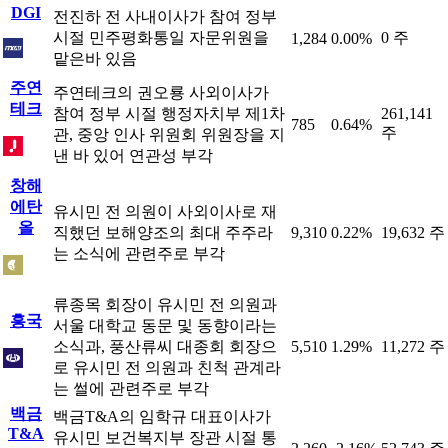
DGI
전진하 전 사내이사가 참여 정부
시절 민주평화통일 자문위원을
0 주
1,284
0.00%
맡은바 있음
주연
주연테크의 권오룡 사외이사가
테크
참여 정부 시절 행정자치부 제1차
261,141
785
0.64%
주
관, 중앙 인사 위원회 위원장을 지
낸 바 있어 연관성 부각
창해
에탄
유시민 전 의원이 사외이사로 재
올
직했던 보해양조의 최대 주주라
9,310
0.22%
19,632 주
는 소식에 관련주로 부각
류종목 회장이 유시민 전 의원과
흥국
서울 대학교 동문 및 동향이라는
소식과, 풍산류씨 대종회 회장으
5,510
1.29%
11,272 주
로 유시민 전 의원과 친척 관계라
는 썰에 관련주로 부각
백금
백금T&A의 임학규 대표이사가
T&A
유시민 보건복지부 장관 시절 통