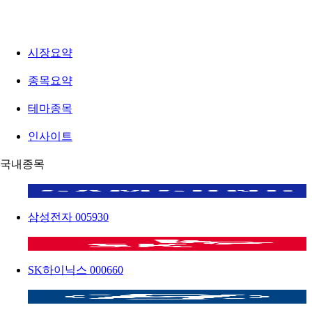
시장요약
종목요약
테마종목
인사이트
국내종목
삼성전자
005930
SK하이닉스
000660