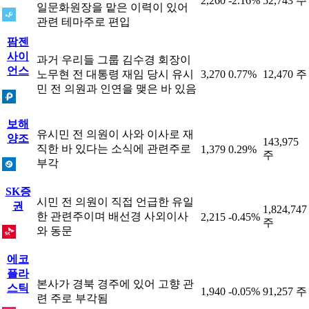
2,260
-2.16%
52,743 주
일문화원장을 맡은 이력이 있어
관련 테마주로 편입
팜젠
사이
과거 우리들 그룹 김수경 회장이
언스
노무현 전 대통령 재임 당시 유시
3,270
0.77%
12,470 주
민 전 의원과 인연을 맺은 바 있음
보해
유시민 전 의원이 사와 이사로 재
양조
143,975
직한 바 있다는 소식에 관련주로
1,379
0.29%
주
부각
SK증
시민 전 의원이 직접 언급한 유일
권
1,824,747
한 관련주이며 배선경 사외이사
2,215
-0.45%
주
와 동문
에코
플라
본사가 경북 경주에 있어 고향 관
스틱
1,940
-0.05%
91,257 주
련 주로 부각됨