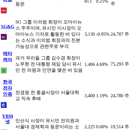
813
0.25%
주
동문
SG 그룹 이의범 회장이 오마이뉴
SG&G
스 주주이며, 유시민 이사장이 오
마이뉴스 기자로 활동한 바 있다
3,130
-0.95%
24,787 주
는 소식과 이의범 회장과의 친분
가능성으로 관련주로 부각
메타
과거 우리들 그룹 김수경 회장이
케어
노무현 전 대통령 재임 당시 유시
75,293 주
1,406
4.69%
민 전 의원과 인연을 맺은 바 있음
한국
전자
전경원 전 총괄사장이 서울대학
인증
3,400
1.19%
24,780 주
교 직속 후배
YBM
민선식 사장이 유시민 전의원과
넷
서울대 경제학과 동문이라는 소
2,225
0.00%
19,514 주