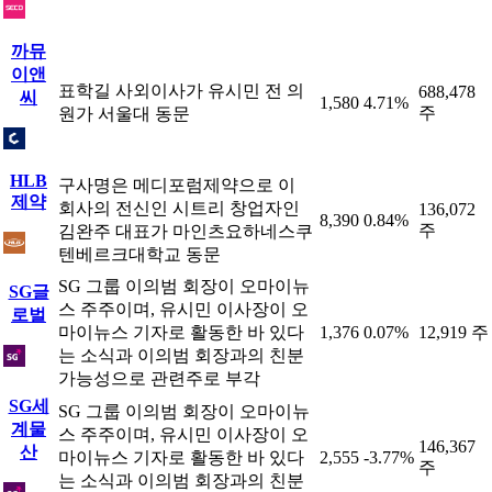
까뮤
이앤
표학길 사외이사가 유시민 전 의
688,478
씨
1,580
4.71%
주
원가 서울대 동문
HLB
구사명은 메디포럼제약으로 이
제약
회사의 전신인 시트리 창업자인
136,072
8,390
0.84%
주
김완주 대표가 마인츠요하네스쿠
텐베르크대학교 동문
SG 그룹 이의범 회장이 오마이뉴
SG글
스 주주이며, 유시민 이사장이 오
로벌
마이뉴스 기자로 활동한 바 있다
1,376
0.07%
12,919 주
는 소식과 이의범 회장과의 친분
가능성으로 관련주로 부각
SG세
SG 그룹 이의범 회장이 오마이뉴
계물
스 주주이며, 유시민 이사장이 오
146,367
산
마이뉴스 기자로 활동한 바 있다
2,555
-3.77%
주
는 소식과 이의범 회장과의 친분