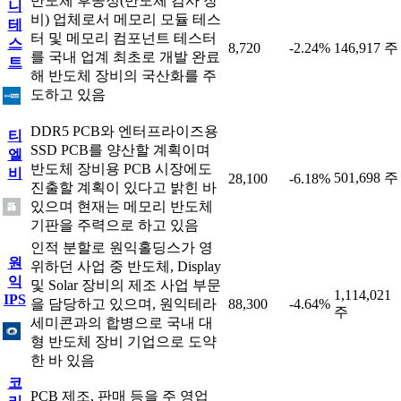
반도체 후공정(반도체 검사 장
니
비) 업체로서 메모리 모듈 테스
테
터 및 메모리 컴포넌트 테스터
스
8,720
-2.24%
146,917 주
를 국내 업계 최초로 개발 완료
트
해 반도체 장비의 국산화를 주
도하고 있음
DDR5 PCB와 엔터프라이즈용
티
SSD PCB를 양산할 계획이며
엘
반도체 장비용 PCB 시장에도
비
501,698 주
28,100
-6.18%
진출할 계획이 있다고 밝힌 바
있으며 현재는 메모리 반도체
기판을 주력으로 하고 있음
인적 분할로 원익홀딩스가 영
원
위하던 사업 중 반도체, Display
익
및 Solar 장비의 제조 사업 부문
1,114,021
IPS
을 담당하고 있으며, 원익테라
88,300
-4.64%
주
세미콘과의 합병으로 국내 대
형 반도체 장비 기업으로 도약
한 바 있음
코
PCB 제조, 판매 등을 주 영업