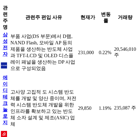
관
련
변동
관련주 편입 사유
현재가
거래량
주
률
명
삼
부품 사업(DS 부문)에서 D램,
성
NAND Flash, 모바일 AP 등의
전
제품을 생산하는 반도체 사업
20,546,010
231,000
0.22%
자
주
과 TFT-LCD 및 OLED 디스플
레이 패널을 생산하는 DP 사업
으로 구성되었음
에
이
디
고사양 고집적 도 시스템 반도
테
체를 개발 및 양산 중이며, 저전
크
력 시스템 반도체 개발을 위한
235,087 주
29,850
1.19%
놀
인프라를 확보하고 있는 반도
로
체 소자 설계 및 제조(ASIC) 업
지
체