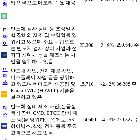
업 인력으로 메모리 수요 대응
체
반도체 검사 장비 등 초정밀 시
디
험 장비의 제조 및 수입업을 영
아
위하고 있으며 주요 사업으로
이
290,648 주
23,300
2.19%
는 반도체 검사 장비 사업과 전
자파 차폐체 등을 제조하는 사
업을 영위하고 있음
네
반도체 사업, 전자 재료 사업,
패
디스플레이 사업 등을 영위하
스
고 있으며 비메모리 후공정 및
15,710
-2.42%
86,308 주
Fan-out WLP(FOWLP) 기술을
보유하고 있음
반도체 장비 제조 사업(전공정
테
핵심 장비 CVD, ETCH 장비 제
스
조 등)을 영위하는 업체로, SK
124,600
-4.23%
279,827 주
하이닉스, 삼성 전자 등을 주요
고객으로 하고 있음