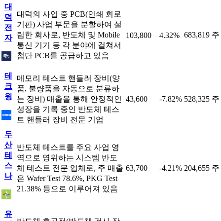
대
대덕의 사업 중 PCB(인쇄 회로
덕
기판) 사업 부문을 분할하여 설
전
립한 회사로, 반도체 및 Mobile
683,819 주
103,800
4.32%
자
통신 기기 등 각 분야에 걸쳐서
첨단 PCB를 공급하고 있음
테
메모리 테스트 핸들러 장비(양
크
품, 불량품을 자동으로 분류하
윙
는 장비) 매출을 통해 안정적인
43,600
-7.82%
528,325 주
성장을 기록 중인 반도체 테스
트 핸들러 장비 전문 기업
두
산
반도체 테스트를 주요 사업 영
테
역으로 영위하는 시스템 반도
스
체 테스트 전문 업체로, 주 매출
63,700
-4.21%
204,655 주
나
은 Wafer Test 78.6%, PKG Test
21.38% 등으로 이루어져 있음
유