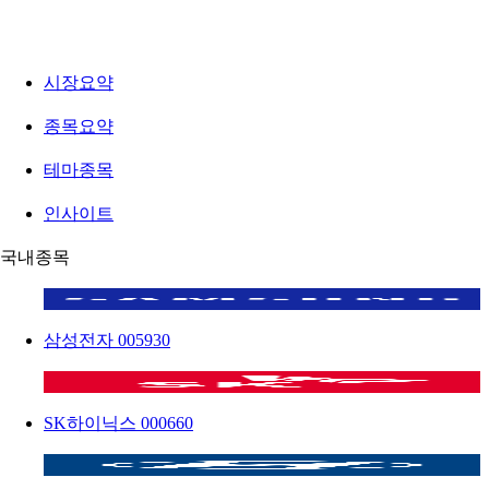
시장요약
종목요약
테마종목
인사이트
국내종목
삼성전자
005930
SK하이닉스
000660