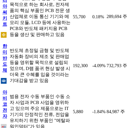
리
목적으로 하는 회사로, 전자제
아
품의 핵심 부품인 PCB 전문 생
써
산업체로 이동 통신 기기와 메
289,694 주
55,700
0.18%
키
모리 모듈, LCD 등에 사용하는
트
PCB와 반도체 패키지용 PCB
등을 생산 및 판매하고 있음
한
반도체 초정밀 금형 및 반도체
미
자동화 장비의 제조 및 판매업
반
등을 영위할 목적으로 설립되
도
192,300
-4.09%
732,793 주
었으며, D램 품귀 현상 발생 시
체
더욱 큰 수혜를 입을 것이라는
기대감을 받고 있음
아
범용 전자 수동 부품인 수동 소
비
자 사업과 PCB 사업을 영위하
코
고 있으며 주요 제품으로는 IT
전
5,880
-1.84%
84,987 주
기기의 안정적인 전류, 전압을
자
유지하기 위한 부품인 "메탈파
워인덕터"가 있음