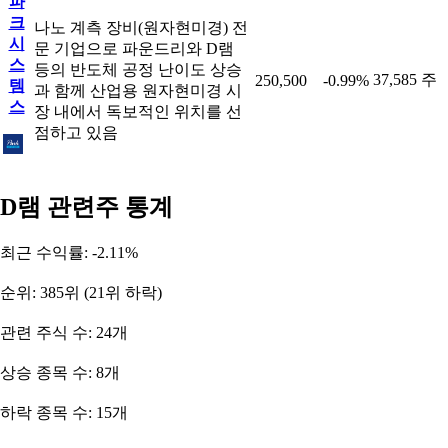
파
크
나노 계측 장비(원자현미경) 전
시
문 기업으로 파운드리와 D램
스
등의 반도체 공정 난이도 상승
37,585 주
250,500
-0.99%
템
과 함께 산업용 원자현미경 시
스
장 내에서 독보적인 위치를 선
점하고 있음
D램 관련주 통계
최근 수익률: -2.11%
순위: 385위 (21위 하락)
관련 주식 수: 24개
상승 종목 수: 8개
하락 종목 수: 15개