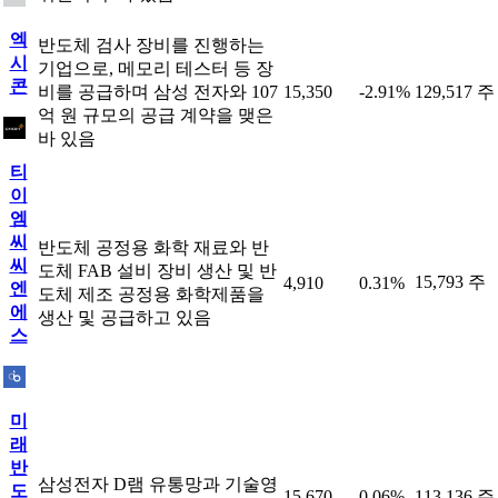
엑
반도체 검사 장비를 진행하는
시
기업으로, 메모리 테스터 등 장
콘
비를 공급하며 삼성 전자와 107
15,350
-2.91%
129,517 주
억 원 규모의 공급 계약을 맺은
바 있음
티
이
엠
씨
반도체 공정용 화학 재료와 반
씨
도체 FAB 설비 장비 생산 및 반
15,793 주
4,910
0.31%
엔
도체 제조 공정용 화학제품을
에
생산 및 공급하고 있음
스
미
래
반
삼성전자 D램 유통망과 기술영
도
15,670
0.06%
113,136 주