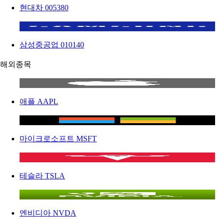
현대차
005380
삼성중공업
010140
해외종목
애플
AAPL
마이크로소프트
MSFT
테슬라
TSLA
엔비디아
NVDA