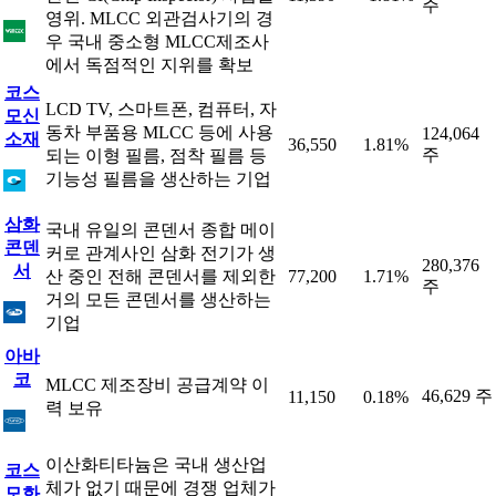
주
영위. MLCC 외관검사기의 경
우 국내 중소형 MLCC제조사
에서 독점적인 지위를 확보
코스
LCD TV, 스마트폰, 컴퓨터, 자
모신
동차 부품용 MLCC 등에 사용
124,064
소재
36,550
1.81%
주
되는 이형 필름, 점착 필름 등
기능성 필름을 생산하는 기업
삼화
국내 유일의 콘덴서 종합 메이
콘덴
커로 관계사인 삼화 전기가 생
280,376
서
산 중인 전해 콘덴서를 제외한
77,200
1.71%
주
거의 모든 콘덴서를 생산하는
기업
아바
코
MLCC 제조장비 공급계약 이
46,629 주
11,150
0.18%
력 보유
이산화티타늄은 국내 생산업
코스
체가 없기 때문에 경쟁 업체가
모화