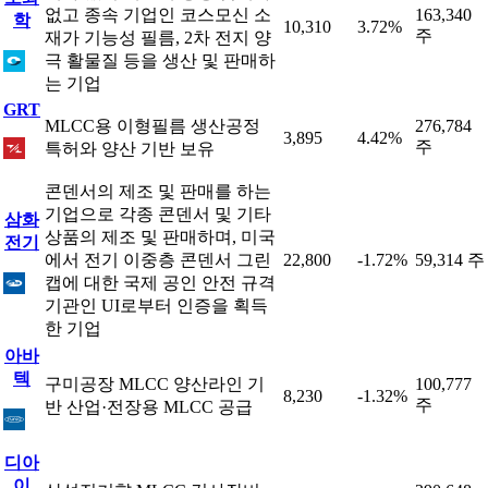
없고 종속 기업인 코스모신 소
163,340
학
10,310
3.72%
주
재가 기능성 필름, 2차 전지 양
극 활물질 등을 생산 및 판매하
는 기업
GRT
MLCC용 이형필름 생산공정
276,784
3,895
4.42%
주
특허와 양산 기반 보유
콘덴서의 제조 및 판매를 하는
기업으로 각종 콘덴서 및 기타
삼화
상품의 제조 및 판매하며, 미국
전기
에서 전기 이중층 콘덴서 그린
22,800
-1.72%
59,314 주
캡에 대한 국제 공인 안전 규격
기관인 UI로부터 인증을 획득
한 기업
아바
텍
구미공장 MLCC 양산라인 기
100,777
8,230
-1.32%
주
반 산업·전장용 MLCC 공급
디아
이