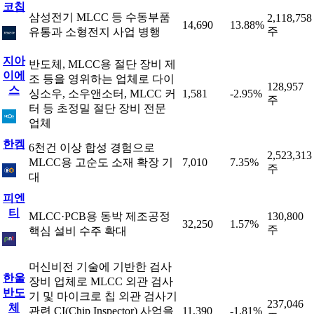
코칩
삼성전기 MLCC 등 수동부품
2,118,758
14,690
13.88%
주
유통과 소형전지 사업 병행
지아
반도체, MLCC용 절단 장비 제
이에
조 등을 영위하는 업체로 다이
128,957
스
싱소우, 소우앤소터, MLCC 커
1,581
-2.95%
주
터 등 초정밀 절단 장비 전문
업체
한켐
6천건 이상 합성 경험으로
2,523,313
MLCC용 고순도 소재 확장 기
7,010
7.35%
주
대
피엔
티
MLCC·PCB용 동박 제조공정
130,800
32,250
1.57%
주
핵심 설비 수주 확대
머신비전 기술에 기반한 검사
한울
장비 업체로 MLCC 외관 검사
반도
기 및 마이크로 칩 외관 검사기
237,046
체
관련 CI(Chip Inspector) 사업을
11,390
-1.81%