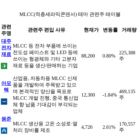
MLCC(적층세라믹콘덴서) 테마 관련주 테이블
관련
관련주 편입 사유
현재가
변동률
거래량
주명
대주
MLCC 등 전자 부품에 쓰이는
전자
전도성 페이스트 및 LED 등에
225,388
재료
88,200
0.80%
주
쓰이는 형광체와 기타 고분자
재료 등을 생산/판매하는 기업
산업용, 자동차용 MLCC 신제
아모
품을 개발하여 주목받고 있으
텍
며 본격적인 양산을 목표로
469,135
12,300
-1.84%
주
MLCC 개발 진행, 중국 통신업
체 향 납품 기대감이 부각되는
업체
원준
MLCC 생산용 고온 소성로·열
170,557
4,720
2.61%
주
처리 장비를 제조