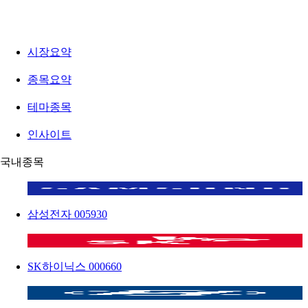
시장요약
종목요약
테마종목
인사이트
국내종목
삼성전자
005930
SK하이닉스
000660