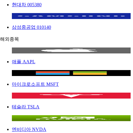
현대차
005380
삼성중공업
010140
해외종목
애플
AAPL
마이크로소프트
MSFT
테슬라
TSLA
엔비디아
NVDA