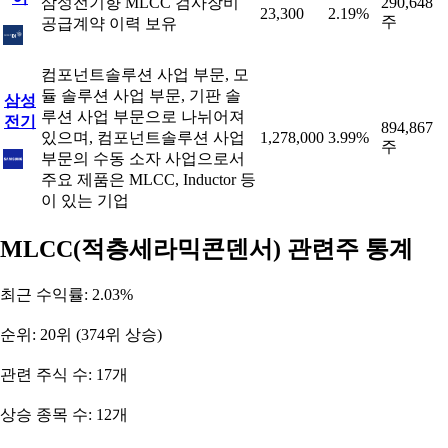
삼성전기향 MLCC 검사장비
290,648
23,300
2.19%
주
공급계약 이력 보유
컴포넌트솔루션 사업 부문, 모
듈 솔루션 사업 부문, 기판 솔
삼성
루션 사업 부문으로 나뉘어져
전기
894,867
있으며, 컴포넌트솔루션 사업
1,278,000
3.99%
주
부문의 수동 소자 사업으로서
주요 제품은 MLCC, Inductor 등
이 있는 기업
MLCC(적층세라믹콘덴서) 관련주 통계
최근 수익률: 2.03%
순위: 20위 (374위 상승)
관련 주식 수: 17개
상승 종목 수: 12개