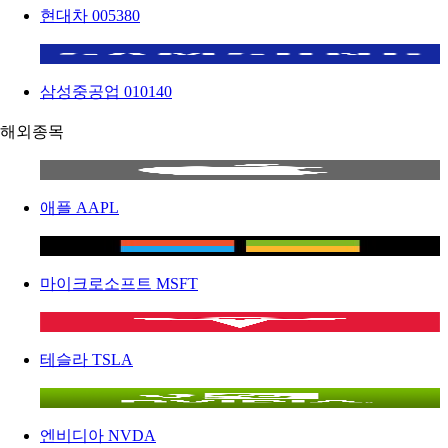
현대차
005380
삼성중공업
010140
해외종목
애플
AAPL
마이크로소프트
MSFT
테슬라
TSLA
엔비디아
NVDA