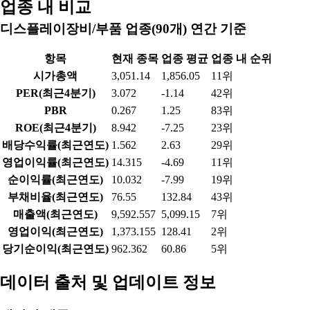
업종 내 비교
디스플레이장비/부품 업종(90개) 연간 기준
항목
현재 종목
업종 평균
업종 내 순위
시가총액
3,051.14
1,856.05
11위
PER(최근4분기)
3.072
-1.14
42위
PBR
0.267
1.25
83위
ROE(최근4분기)
8.942
-7.25
23위
배당수익률(최근연도)
1.562
2.63
29위
영업이익률(최근연도)
14.315
-4.69
11위
순이익률(최근연도)
10.032
-7.99
19위
부채비율(최근연도)
76.55
132.84
43위
매출액(최근연도)
9,592.557
5,099.15
7위
영업이익(최근연도)
1,373.155
128.41
2위
당기순이익(최근연도)
962.362
60.86
5위
데이터 출처 및 업데이트 정보