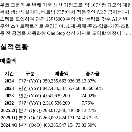
루코 그룹의 두 번째 미국 생산 거점으로, 약 10만 평 규모의 대형
복합 생산시설이다. 베트남 공장에서 적용중인 AI(인공지능) 시
스템을 도입하여 연간 15만6000 톤의 생산능력을 갖춘 AI 기반
무인 스마트팩토리로 운영되며, 소재-용해-주조-압출-가공-조립
등 전 공정을 자동화해 One Stop 생산 기지로 도약할 예정이다....
실적현황
매출액
기간
구분
매출액
증가율
2024
연간 (YoY)
959,255,663,936.35
13.87%
2023
연간 (YoY)
842,434,337,557.68
36360.56%
2023
연간 (YoY)
4,041,639,200
74.92%
2022
연간 (YoY)
2,310,536,200
7.76%
2025.2Q
분기 (QoQ)
298,017,846,436.38
13.27%
2025.1Q
분기 (QoQ)
263,092,824,171.74
-43.22%
2024.4Q
분기 (QoQ)
463,385,547,154.73
83.59%