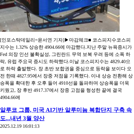
[인포스탁데일리=윤서연 기자]▶마감체크■ 코스피지수코스피
지수는 1.32% 상승한 4904.66에 마감했다.지난 주말 뉴욕증시가
Fed 의장 인선 불확실성, 그린란드 무역 보복 우려 등에 소폭 하
락, 유럽 주요국 증시도 하락했다.이날 코스피지수는 4829.40으
로 하락 출발했다. 장 초반 보합권을 중심으로 등락을 보이다 오
전 한때 4827.95에서 장중 저점을 기록했다. 이내 상승 전환해 상
승폭을 확대한 후 오후 들어 4910선을 돌파하며 상승폭을 더욱
키웠고, 장 후반 4917.37에서 장중 고점을 형성한 끝에 결국
4904.66에
알루코 그룹, 미국 AI기반 알루미늄 복합단지 구축 속
도...내년 3월 양산
2025.12.19 16:01:13