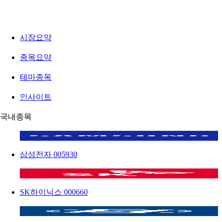
시장요약
종목요약
테마종목
인사이트
국내종목
삼성전자
005930
SK하이닉스
000660