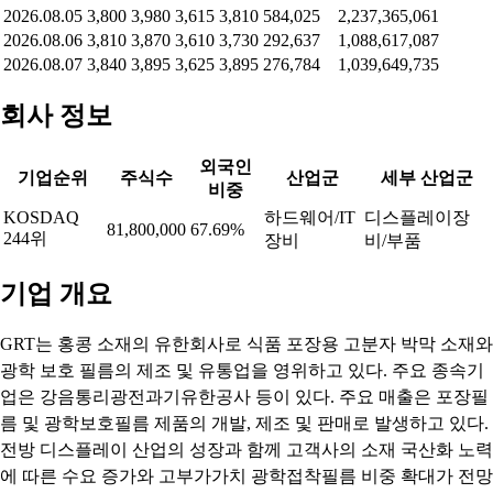
2026.08.05
3,800
3,980
3,615
3,810
584,025
2,237,365,061
2026.08.06
3,810
3,870
3,610
3,730
292,637
1,088,617,087
2026.08.07
3,840
3,895
3,625
3,895
276,784
1,039,649,735
회사 정보
외국인
기업순위
주식수
산업군
세부 산업군
비중
KOSDAQ
하드웨어/IT
디스플레이장
81,800,000
67.69%
244위
장비
비/부품
기업 개요
GRT는 홍콩 소재의 유한회사로 식품 포장용 고분자 박막 소재와
광학 보호 필름의 제조 및 유통업을 영위하고 있다. 주요 종속기
업은 강음통리광전과기유한공사 등이 있다. 주요 매출은 포장필
름 및 광학보호필름 제품의 개발, 제조 및 판매로 발생하고 있다.
전방 디스플레이 산업의 성장과 함께 고객사의 소재 국산화 노력
에 따른 수요 증가와 고부가가치 광학접착필름 비중 확대가 전망