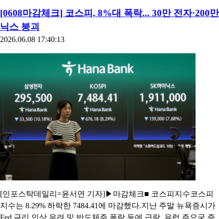
[0608마감체크] 코스피, 8%대 폭락... 30만 전자·200만
닉스 붕괴
2026.06.08 17:40:13
[인포스탁데일리=윤서연 기자]▶마감체크■ 코스피지수코스피
지수는 8.29% 하락한 7484.41에 마감했다.지난 주말 뉴욕증시가
Fed 금리 인상 우려 및 반도체주 폭락 등에 급락, 유럽 주요국 증