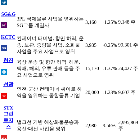
SG&G
3PL·국제물류 사업을 영위하는
9,148 주
3,160
-1.25%
SG그룹 계열사
KCTC
컨테이너 터미널, 항만 하역, 운
송, 보관, 중량물 사업, 소화물
99,301 주
3,935
-0.25%
사업을 주요 사업으로 영위
한진
육상 운송 및 항만 하역, 해운,
택배, 해외, 유류 판매 등을 주
15,170
-1.37%
24,427 주
요 사업으로 영위
선광
인천·군산 컨테이너·싸이로 하
20,000
-1.23%
9,607 주
역을 영위하는 종합물류 기업
STX
그린
로지
벌크선 기반 해상화물운송과
2,995,869
2,980
9.56%
스
주
용선·대선 사업을 영위