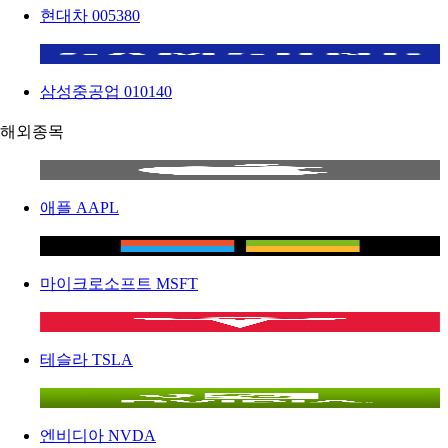
현대차
005380
삼성중공업
010140
해외종목
애플
AAPL
마이크로소프트
MSFT
테슬라
TSLA
엔비디아
NVDA