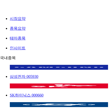
시장요약
종목요약
테마종목
인사이트
국내종목
삼성전자
005930
SK하이닉스
000660