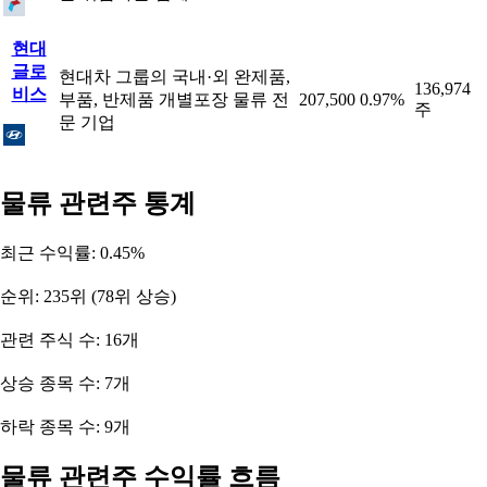
현대
글로
현대차 그룹의 국내·외 완제품,
136,974
비스
부품, 반제품 개별포장 물류 전
207,500
0.97%
주
문 기업
물류 관련주 통계
최근 수익률: 0.45%
순위: 235위 (78위 상승)
관련 주식 수: 16개
상승 종목 수: 7개
하락 종목 수: 9개
물류 관련주 수익률 흐름