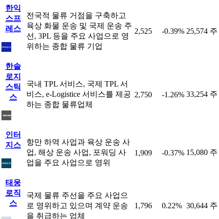
한익
전국적 물류 거점을 구축하고
스프
육상 화물 운송 및 국제 운송 주
레스
2,525
-0.39%
25,574 주
선, 3PL 등을 주요 사업으로 영
위하는 종합 물류 기업
한솔
로지
국내 TPL 서비스, 국제 TPL 서
스틱
비스, e-Logistice 서비스를 제공
33,254 주
2,750
-1.26%
스
하는 종합 물류업체
인터
항만 하역 사업과 육상 운송 사
지스
업, 해상 운송 사업, 포워딩 사
15,080 주
1,909
-0.37%
업을 주요 사업으로 영위
태웅
로직
국제 물류 주선을 주요 사업으
스
로 영위하고 있으며 계약 운송
1,796
0.22%
30,644 주
을 취급하는 업체