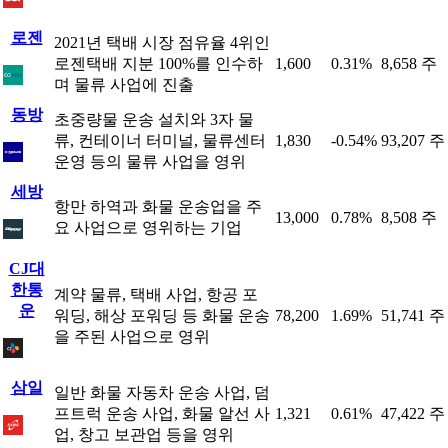
로젠
2021년 택배 시장 점유율 4위인
로젠택배 지분 100%를 인수하
1,600
0.31%
8,658 주
며 물류 사업에 진출
동방
초중량물 운송 설치와 3자 물
류, 컨테이너 터미널, 물류센터
1,830
-0.54%
93,207 주
운영 등의 물류 사업을 영위
세방
항만 하역과 화물 운송업을 주
13,000
0.78%
8,508 주
요 사업으로 영위하는 기업
CJ대
한통
계약 물류, 택배 사업, 항공 포
운
워딩, 해상 포워딩 등 화물 운송
78,200
1.69%
51,741 주
을 주된 사업으로 영위
삼일
일반 화물 자동차 운송 사업, 덤
프트럭 운송 사업, 화물 알선 사
1,321
0.61%
47,422 주
업, 창고 보관업 등을 영위