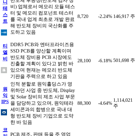
반도체 후공정(반도체 검사 장
니
비) 업체로서 메모리 모듈 테스
테
터 및 메모리 컴포넌트 테스터
스
8,720
-2.24%
146,917 주
를 국내 업계 최초로 개발 완료
트
해 반도체 장비의 국산화를 주
도하고 있음
DDR5 PCB와 엔터프라이즈용
티
SSD PCB를 양산할 계획이며
엘
반도체 장비용 PCB 시장에도
비
501,698 주
28,100
-6.18%
진출할 계획이 있다고 밝힌 바
있으며 현재는 메모리 반도체
기판을 주력으로 하고 있음
인적 분할로 원익홀딩스가 영
원
위하던 사업 중 반도체, Display
익
및 Solar 장비의 제조 사업 부문
1,114,021
IPS
을 담당하고 있으며, 원익테라
88,300
-4.64%
주
세미콘과의 합병으로 국내 대
형 반도체 장비 기업으로 도약
한 바 있음
코
PCB 제조, 판매 등을 주 영업