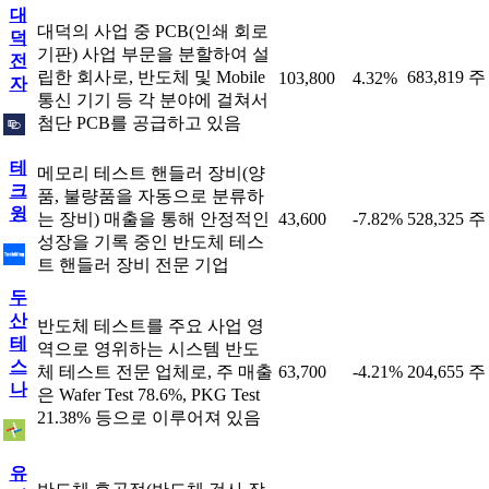
대
대덕의 사업 중 PCB(인쇄 회로
덕
기판) 사업 부문을 분할하여 설
전
립한 회사로, 반도체 및 Mobile
683,819 주
103,800
4.32%
자
통신 기기 등 각 분야에 걸쳐서
첨단 PCB를 공급하고 있음
테
메모리 테스트 핸들러 장비(양
크
품, 불량품을 자동으로 분류하
윙
는 장비) 매출을 통해 안정적인
43,600
-7.82%
528,325 주
성장을 기록 중인 반도체 테스
트 핸들러 장비 전문 기업
두
산
반도체 테스트를 주요 사업 영
테
역으로 영위하는 시스템 반도
스
체 테스트 전문 업체로, 주 매출
63,700
-4.21%
204,655 주
나
은 Wafer Test 78.6%, PKG Test
21.38% 등으로 이루어져 있음
유