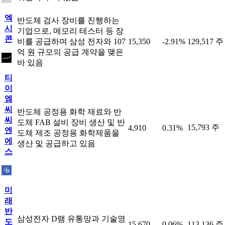
엑
반도체 검사 장비를 진행하는
시
기업으로, 메모리 테스터 등 장
콘
비를 공급하며 삼성 전자와 107
15,350
-2.91%
129,517 주
억 원 규모의 공급 계약을 맺은
바 있음
티
이
엠
씨
반도체 공정용 화학 재료와 반
씨
도체 FAB 설비 장비 생산 및 반
15,793 주
4,910
0.31%
엔
도체 제조 공정용 화학제품을
에
생산 및 공급하고 있음
스
미
래
반
삼성전자 D램 유통망과 기술영
도
15,670
0.06%
113,136 주