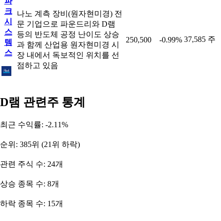
파
크
나노 계측 장비(원자현미경) 전
시
문 기업으로 파운드리와 D램
스
등의 반도체 공정 난이도 상승
37,585 주
250,500
-0.99%
템
과 함께 산업용 원자현미경 시
스
장 내에서 독보적인 위치를 선
점하고 있음
D램 관련주 통계
최근 수익률: -2.11%
순위: 385위 (21위 하락)
관련 주식 수: 24개
상승 종목 수: 8개
하락 종목 수: 15개