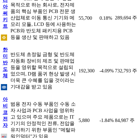
리
목적으로 하는 회사로, 전자제
아
품의 핵심 부품인 PCB 전문 생
써
산업체로 이동 통신 기기와 메
289,694 주
55,700
0.18%
키
모리 모듈, LCD 등에 사용하는
트
PCB와 반도체 패키지용 PCB
등을 생산 및 판매하고 있음
한
반도체 초정밀 금형 및 반도체
미
자동화 장비의 제조 및 판매업
반
등을 영위할 목적으로 설립되
도
192,300
-4.09%
732,793 주
었으며, D램 품귀 현상 발생 시
체
더욱 큰 수혜를 입을 것이라는
기대감을 받고 있음
아
범용 전자 수동 부품인 수동 소
비
자 사업과 PCB 사업을 영위하
코
고 있으며 주요 제품으로는 IT
전
5,880
-1.84%
84,987 주
기기의 안정적인 전류, 전압을
자
유지하기 위한 부품인 "메탈파
워인덕터"가 있음