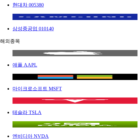
현대차
005380
삼성중공업
010140
해외종목
애플
AAPL
마이크로소프트
MSFT
테슬라
TSLA
엔비디아
NVDA