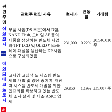
관
련
변동
관련주 편입 사유
현재가
거래량
주
률
명
삼
부품 사업(DS 부문)에서 D램,
성
NAND Flash, 모바일 AP 등의
전
제품을 생산하는 반도체 사업
20,546,010
231,000
0.22%
자
주
과 TFT-LCD 및 OLED 디스플
레이 패널을 생산하는 DP 사업
으로 구성되었음
에
이
디
고사양 고집적 도 시스템 반도
테
체를 개발 및 양산 중이며, 저전
크
력 시스템 반도체 개발을 위한
235,087 주
29,850
1.19%
놀
인프라를 확보하고 있는 반도
로
체 소자 설계 및 제조(ASIC) 업
지
체