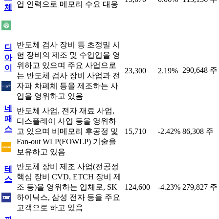
업 인력으로 메모리 수요 대응
체
반도체 검사 장비 등 초정밀 시
디
험 장비의 제조 및 수입업을 영
아
위하고 있으며 주요 사업으로
이
290,648 주
23,300
2.19%
는 반도체 검사 장비 사업과 전
자파 차폐체 등을 제조하는 사
업을 영위하고 있음
네
반도체 사업, 전자 재료 사업,
패
디스플레이 사업 등을 영위하
스
고 있으며 비메모리 후공정 및
15,710
-2.42%
86,308 주
Fan-out WLP(FOWLP) 기술을
보유하고 있음
반도체 장비 제조 사업(전공정
테
핵심 장비 CVD, ETCH 장비 제
스
조 등)을 영위하는 업체로, SK
124,600
-4.23%
279,827 주
하이닉스, 삼성 전자 등을 주요
고객으로 하고 있음