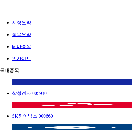
시장요약
종목요약
테마종목
인사이트
국내종목
삼성전자
005930
SK하이닉스
000660