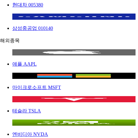
현대차
005380
삼성중공업
010140
해외종목
애플
AAPL
마이크로소프트
MSFT
테슬라
TSLA
엔비디아
NVDA