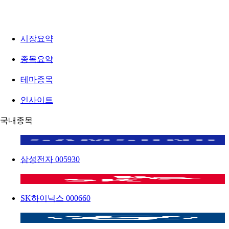
시장요약
종목요약
테마종목
인사이트
국내종목
삼성전자
005930
SK하이닉스
000660