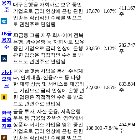
융지
대구은행을 자회사로 보유 중인
411,167
주
기업으로 금리 인상에 은행 관련
17,870
1.07%
주
업종은 직접적인 수혜를 받으므
로 관련주로 편입됨
JB금
JB금융 그룹 지주 회사이며 전북
융지
은행, 광주은행 등 자회사로 보유
282,747
주
중인 기업으로 금리 인상에 은행
28,850
2.12%
주
관련 업종은 직접적인 수혜를 받
으므로 관련주로 편입됨
금융 플랫폼 사업을 통해 주식계
카카
좌, 연계대출, 신용카드 등 다양
오뱅
한 제휴 상품 및 서비스를 제공하
833,884
크
22,000
1.85%
주
는 기업으로 금리 인상에 은행 관
련 업종은 직접적인 수혜를 받으
므로 관련주로 편입됨
금융 투자, 자산 운용, 저축은행
한국
운용 등 금융업 전반의 영역에서
금융
상품과 서비스 가업을 영위 중인
464,894
지주
188,000
-7.84%
주
기업으로 금리 인상에 은행 관련
업종은 직접적인 수혜를 받으므