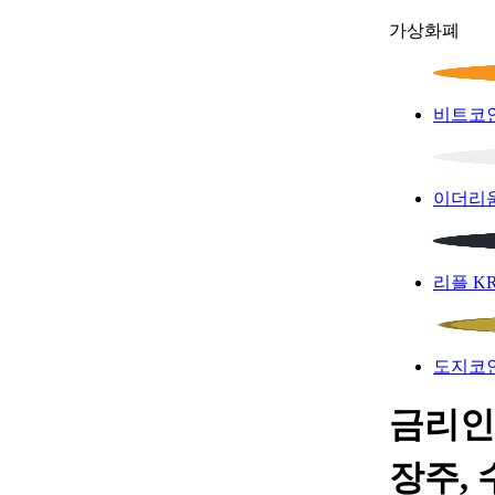
가상화폐
비트코
이더리
리플
K
도지코
금리인
장주, 