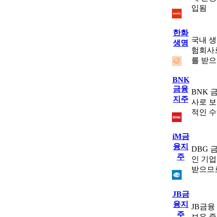
입됨
한화
국내 
생명
험회사로
를 받
BNK
금융
BNK 
지주
사로 보
적인 
iM금
융지
DBG 
주
인 기업
받으므
JB금
융지
JB금융
주
보유 중