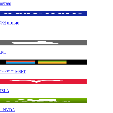
005380
공업
010140
APL
로소프트
MSFT
TSLA
아
NVDA