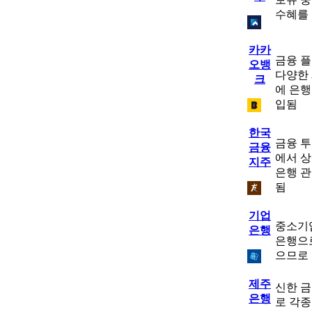
수혜를
카카
금융 플
오뱅
다양한 
크
에 은행
입됨
한국
금융 투
금융
에서 상
지주
은행 
됨
기업
중소기
은행
은행으로
으므로
제주
신한 
은행
로 각종