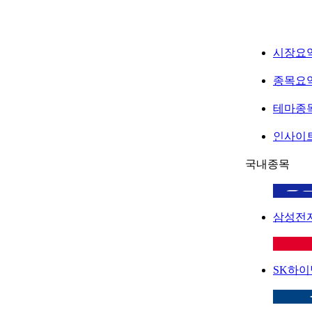
시장요
종목요
테마종
인사이
국내종목
삼성전
SK하