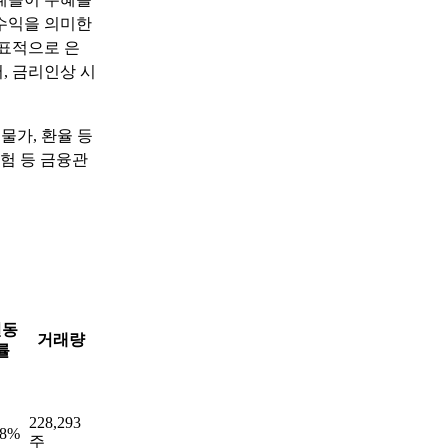
수익을 의미한
대표적으로 은
, 금리인상 시
물가, 환율 등
험 등 금융관
변동
거래량
률
228,293
48%
주