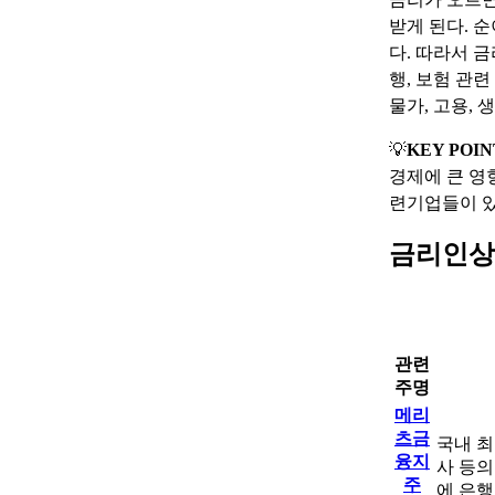
받게 된다. 
다. 따라서 
행, 보험 관
물가, 고용, 
💡
KEY POIN
경제에 큰 영
련기업들이 있
금리인상
관련
주명
메리
츠금
국내 최
융지
사 등의
주
에 은행