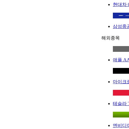
현대차
삼성중
해외종목
애플
A
마이크
테슬라
엔비디