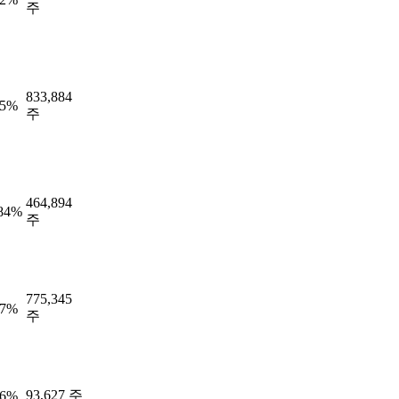
주
833,884
85%
주
464,894
.84%
주
775,345
97%
주
93,627 주
66%