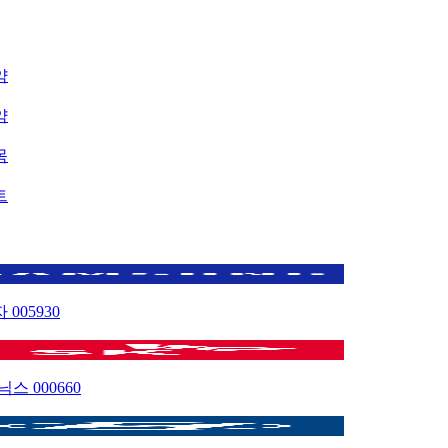
약
약
목
트
자
005930
이닉스
000660