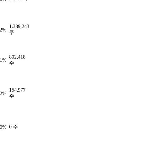
1,389,243
42%
주
802,418
51%
주
154,977
82%
주
0 주
00%