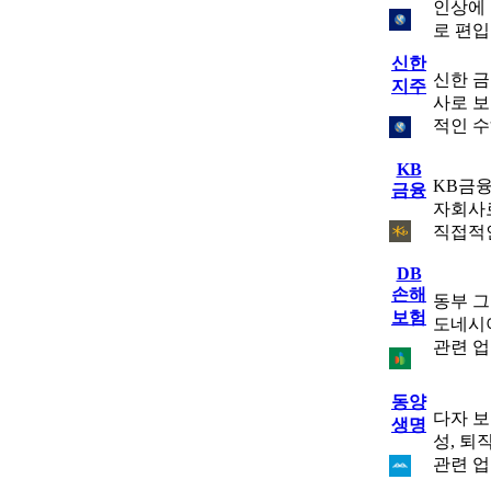
인상에
로 편
신한
신한 금
지주
사로 보
적인 
KB
KB금융
금융
자회사로
직접적
DB
손해
동부 그
보험
도네시
관련 
동양
다자 보
생명
성, 퇴
관련 